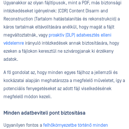
Ugyanakkor az olyan fájltípusok, mint a PDF, más biztonsági
intézkedéseket igényelnek: (CDR) Content Disarm and
Reconstruction (Tartalom hatástalanítás és rekonstrukció) a
káros tartalmak eltávolítására anélkül, hogy magát a fájlt
megváltoztatnák, vagy
proaktív (DLP) adatvesztés elleni
védelemre
irányuló intézkedések annak biztosítására, hogy
ezeken a fájlokon keresztül ne szivárogjanak ki érzékeny
adatok.
A fő gondolat az, hogy minden egyes fájlhoz a jellemzői és
kockázatai alapján meghatározza a megfelelő műveletet, így a
potenciális fenyegetéseket az adott fájl viselkedésének
megfelelő módon kezeli.
Minden adatbeviteli pont biztosítása
Ugyanilyen fontos a
felhőkörnyezetbe történő minden