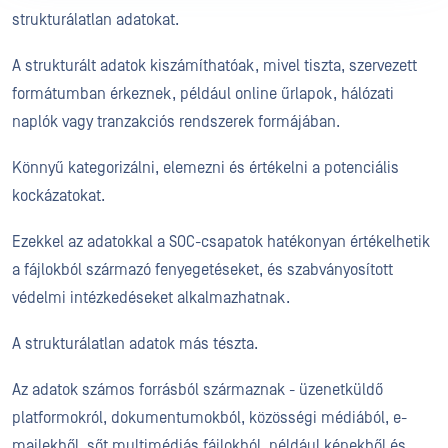
strukturálatlan adatokat.
A strukturált adatok kiszámíthatóak, mivel tiszta, szervezett
formátumban érkeznek, például online űrlapok, hálózati
naplók vagy tranzakciós rendszerek formájában.
Könnyű kategorizálni, elemezni és értékelni a potenciális
kockázatokat.
Ezekkel az adatokkal a SOC-csapatok hatékonyan értékelhetik
a fájlokból származó fenyegetéseket, és szabványosított
védelmi intézkedéseket alkalmazhatnak.
A strukturálatlan adatok más tészta.
Az adatok számos forrásból származnak - üzenetküldő
platformokról, dokumentumokból, közösségi médiából, e-
mailekből, sőt multimédiás fájlokból, például képekből és