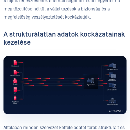
A fájlok terjesztésének átláthatóságot biztosító, egyértelmű
megközelítése nélkül a vállalkozások a biztonság és a
megfelelőség veszélyeztetését kockáztatják.
A strukturálatlan adatok kockázatainak
kezelése
Általában minden szervezet kétféle adatot tárol: strukturált és