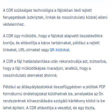
A CDR szükséges technológia a fájlokban lévő rejtett
fenyegetések (szkriptek, linkek és rosszindulatú kódok) elleni
védelemhez.
A CDR úgy működik, hogy a fájlokat alapvető összetevőikre
bontja, és eltávolítja a káros tartalmakat, például a rejtett
linkeket, URL-címeket vagy
QR-kódokat
.
A CDR a fájl hatástalanítása után rekonstruálja azt, biztosítva,
hogy a fájl működőképes maradjon, anélkül, hogy a
rosszindulatú elemeket átvinné.
Például az álláspályázatokkal összefüggésben a jelöltek PDF
formátumú önéletrajzokat küldhetnek be, amelyekbe az Ön
rendszerének kihasználására szolgáló kártékony kódot is be
lehet építeni. A CDR eltávolítja a veszélyt, és egy tiszta,