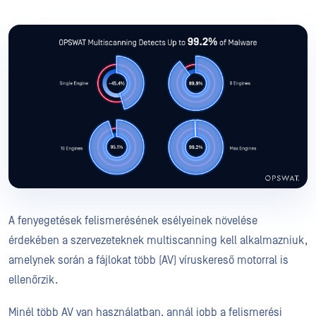
A fenyegetések felismerésének esélyeinek növelése
érdekében a szervezeteknek multiscanning kell alkalmazniuk,
amelynek során a fájlokat több (AV) víruskereső motorral is
ellenőrzik.
Minél több AV van használatban, annál jobb a felismerési