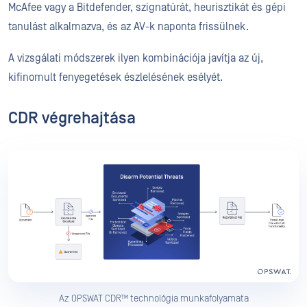
McAfee vagy a Bitdefender, szignatúrát, heurisztikát és gépi
tanulást alkalmazva, és az AV-k naponta frissülnek.
A vizsgálati módszerek ilyen kombinációja javítja az új,
kifinomult fenyegetések észlelésének esélyét.
CDR végrehajtása
Az OPSWAT CDR™ technológia munkafolyamata