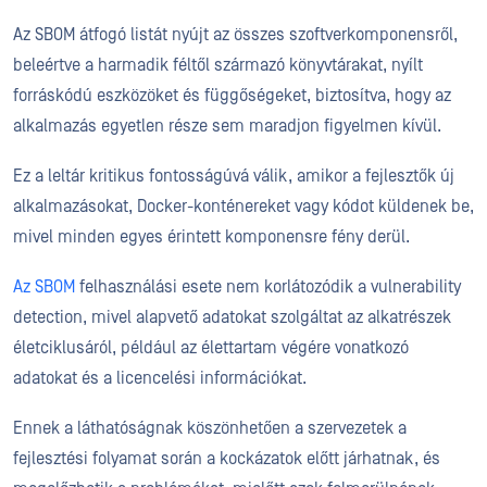
Az SBOM átfogó listát nyújt az összes szoftverkomponensről,
beleértve a harmadik féltől származó könyvtárakat, nyílt
forráskódú eszközöket és függőségeket, biztosítva, hogy az
alkalmazás egyetlen része sem maradjon figyelmen kívül.
Ez a leltár kritikus fontosságúvá válik, amikor a fejlesztők új
alkalmazásokat, Docker-konténereket vagy kódot küldenek be,
mivel minden egyes érintett komponensre fény derül.
Az SBOM
felhasználási esete nem korlátozódik a vulnerability
detection, mivel alapvető adatokat szolgáltat az alkatrészek
életciklusáról, például az élettartam végére vonatkozó
adatokat és a licencelési információkat.
Ennek a láthatóságnak köszönhetően a szervezetek a
fejlesztési folyamat során a kockázatok előtt járhatnak, és