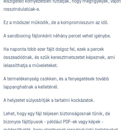
elszigetelt környezetben futtatják, hogy megfigyeljék, vajon
rosszindulatúak-e.
Ez a módszer működik, de a kompromisszum az idő.
A sandboxing fájlonként néhány percet vehet igénybe.
Ha naponta több ezer fájlt dolgoz fel, ezek a percek
összeadódnak, és szűk keresztmetszetet képeznek, ami
lelassíthatja a műveleteket.
A termelékenység csökken, és a fenyegetések tovább
lappanghatnak a kelleténél.
A helyzetet súlyosbítják a tartalmi kockázatok.
Lehet, hogy egy fájl teljesen biztonságosnak tűnik, de
bizonyos fájltípusok - például PDF-ek vagy képek -
módosíthatók, hogy elrejtsenek rosszindulatú tartalmakat.