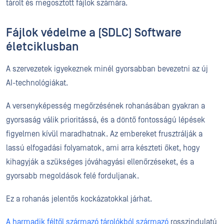
tárolt és megosztott fájlok számára.
Fájlok védelme a (SDLC) Software
életciklusban
A szervezetek igyekeznek minél gyorsabban bevezetni az új
AI-technológiákat.
A versenyképesség megőrzésének rohanásában gyakran a
gyorsaság válik prioritássá, és a döntő fontosságú lépések
figyelmen kívül maradhatnak. Az embereket frusztrálják a
lassú elfogadási folyamatok, ami arra készteti őket, hogy
kihagyják a szükséges jóváhagyási ellenőrzéseket, és a
gyorsabb megoldások felé forduljanak.
Ez a rohanás jelentős kockázatokkal járhat.
A harmadik féltől származó tárolókból származó
rosszindulatú