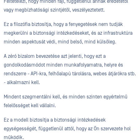
Feltételezi, hogy minden fájl, függetlenül annak eredetétől
vagy megbízhatósági szintjétől, veszélyeztetett.
Ez a filozófia biztosítja, hogy a fenyegetések nem tudják
megkerülni a biztonsági intézkedéseket, és az infrastruktúra
minden aspektusát védi, mind belső, mind külsőleg.
A zéró bizalom bevezetése azt jelenti, hogy ezt a
gondolkodásmódot minden munkafolyamatra, helyre és
rendszerre - API-kra, felhőalapú tárolásra, webes átjárókra stb.
- alkalmazni kell.
Mindent szegmentálni kell, és minden szinten egyértelmű
felelősséget kell vállalni.
Ez a modell biztosítja a biztonsági intézkedések
egységességét, függetlenül attól, hogy az Ön szervezete hol
működik.