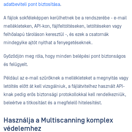
adatbeviteli pont biztosítása
.
A fájlok sokféleképpen kerülhetnek be a rendszerébe - e-mail
mellékleteken, API-kon, fájlfeltöltéseken, letöltéseken vagy
felhőalapú tároláson keresztül -, és ezek a csatornák
mindegyike ajtót nyithat a fenyegetéseknek.
Győződjön meg róla, hogy minden belépési pont biztonságos
és felügyelt.
Például az e-mail szűrőknek a mellékleteket a megnyitás vagy
letöltés előtt át kell vizsgálniuk, a fájlátvitelhez használt API-
knak pedig erős biztonsági protokollokkal kell rendelkezniük,
beleértve a titkosítást és a megfelelő hitelesítést.
Használja a Multiscanning komplex
védelemhez