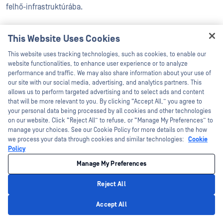
felhő-infrastruktúrába.
A többszintű vizsgálat, sandboxing dinamikus sandboxing és
This Website Uses Cookies
proactive DLP segítségével biztosíthatja a legmagasabb
Hey there!
This website uses tracking technologies, such as cookies, to enable our
szintű biztonságot az összes munkafolyamatában – anélkül,
I'm Ozzy, your OPSWAT virtual assistant.
website functionalities, to enhance user experience or to analyze
hogy a sebességet vagy a hatékonyságot feláldozná.
How can I help you secure what's critical
performance and traffic. We may also share information about your use of
today?
our site with our social media, advertising, and analytics partners. This
allows us to perform targeted advertising and to select ads and content
Beszéljen Egy Szakértővel
that will be more relevant to you. By clicking “Accept All,” you agree to
your personal data being processed by all cookies and other technologies
on our website. Click “Reject All” to refuse, or “Manage My Preferences” to
Címkék:
MetaDefender Cloud
manage your choices. See our Cookie Policy for more details on the how
we process your data through cookies and similar technologies:
Cookie
Policy
Manage My Preferences
Reject All
Privacy Policy
Accept All