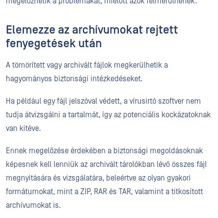
megelőzhetik a problémákat, mielőtt azok felmerülnének.
Elemezze az archívumokat rejtett
fenyegetések után
A tömörített vagy archivált fájlok megkerülhetik a
hagyományos biztonsági intézkedéseket.
Ha például egy fájl jelszóval védett, a vírusirtó szoftver nem
tudja átvizsgálni a tartalmát, így az potenciális kockázatoknak
van kitéve.
Ennek megelőzése érdekében a biztonsági megoldásoknak
képesnek kell lenniük az archivált tárolókban lévő összes fájl
megnyitására és vizsgálatára, beleértve az olyan gyakori
formátumokat, mint a ZIP, RAR és TAR, valamint a titkosított
archívumokat is.