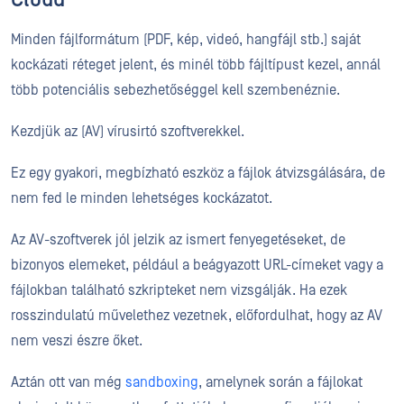
Minden fájlformátum (PDF, kép, videó, hangfájl stb.) saját
kockázati réteget jelent, és minél több fájltípust kezel, annál
több potenciális sebezhetőséggel kell szembenéznie.
Kezdjük az (AV) vírusirtó szoftverekkel.
Ez egy gyakori, megbízható eszköz a fájlok átvizsgálására, de
nem fed le minden lehetséges kockázatot.
Az AV-szoftverek jól jelzik az ismert fenyegetéseket, de
bizonyos elemeket, például a beágyazott URL-címeket vagy a
fájlokban található szkripteket nem vizsgálják. Ha ezek
rosszindulatú művelethez vezetnek, előfordulhat, hogy az AV
nem veszi észre őket.
Aztán ott van még
sandboxing
, amelynek során a fájlokat