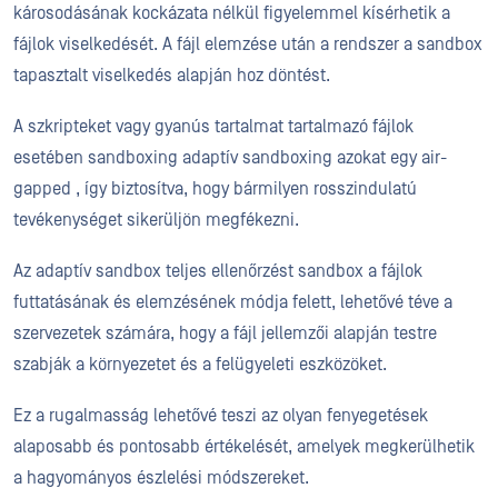
károsodásának kockázata nélkül figyelemmel kísérhetik a
fájlok viselkedését. A fájl elemzése után a rendszer a sandbox
tapasztalt viselkedés alapján hoz döntést.
A szkripteket vagy gyanús tartalmat tartalmazó fájlok
esetében sandboxing adaptív sandboxing azokat egy air-
gapped , így biztosítva, hogy bármilyen rosszindulatú
tevékenységet sikerüljön megfékezni.
Az adaptív sandbox teljes ellenőrzést sandbox a fájlok
futtatásának és elemzésének módja felett, lehetővé téve a
szervezetek számára, hogy a fájl jellemzői alapján testre
szabják a környezetet és a felügyeleti eszközöket.
Ez a rugalmasság lehetővé teszi az olyan fenyegetések
alaposabb és pontosabb értékelését, amelyek megkerülhetik
a hagyományos észlelési módszereket.