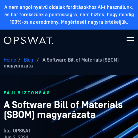
A nem angol nyelvű oldalak fordításokhoz AI-t használunk,
és bár törekszünk a pontosságra, nem biztos, hogy mindig
100%-os az eredmény. Megértését nagyra értékeljük.
Home
/
Blog
/
A Software Bill of Materials (SBOM)
magyarázata
FÁJLBIZTONSÁG
A Software Bill of Materials
(SBOM) magyarázata
Írta:
OPSWAT
Jun 3, 2024