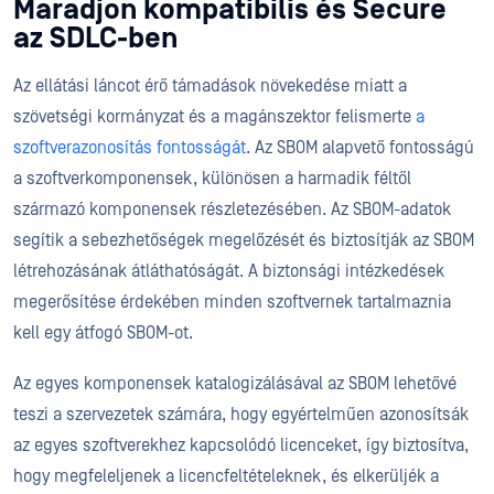
Maradjon kompatibilis és Secure
az SDLC-ben
Az ellátási láncot érő támadások növekedése miatt a
szövetségi kormányzat és a magánszektor felismerte
a
szoftverazonosítás fontosságát
. Az SBOM alapvető fontosságú
a szoftverkomponensek, különösen a harmadik féltől
származó komponensek részletezésében. Az SBOM-adatok
segítik a sebezhetőségek megelőzését és biztosítják az SBOM
létrehozásának átláthatóságát. A biztonsági intézkedések
megerősítése érdekében minden szoftvernek tartalmaznia
kell egy átfogó SBOM-ot.
Az egyes komponensek katalogizálásával az SBOM lehetővé
teszi a szervezetek számára, hogy egyértelműen azonosítsák
az egyes szoftverekhez kapcsolódó licenceket, így biztosítva,
hogy megfeleljenek a licencfeltételeknek, és elkerüljék a