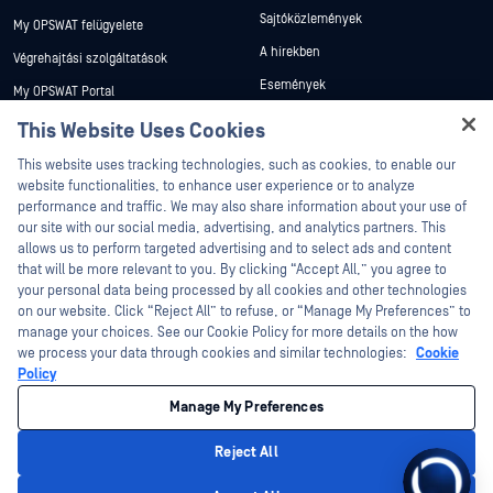
Sajtóközlemények
My OPSWAT felügyelete
A hírekben
Végrehajtási szolgáltatások
Események
My OPSWAT Portal
Webináriumok
Műszaki dokumentáció
This Website Uses Cookies
Adatlapok
Képzések
This website uses tracking technologies, such as cookies, to enable our
Fehér könyvek
website functionalities, to enhance user experience or to analyze
Biztonsági sebezhetőségi program
performance and traffic. We may also share information about your use of
Partnerek
Ingyenes eszközök
our site with our social media, advertising, and analytics partners. This
allows us to perform targeted advertising and to select ads and content
Tanúsítvány
that will be more relevant to you. By clicking “Accept All,” you agree to
Technológiai partnerek
your personal data being processed by all cookies and other technologies
on our website. Click “Reject All” to refuse, or “Manage My Preferences” to
Channel partner program
manage your choices. See our Cookie Policy for more details on the how
we process your data through cookies and similar technologies:
Cookie
©2026 OPSWAT . Minden jog fenntartva. OPSWAT, MetaDefender, Metascan,
Policy
MetaAccess, az OPSWAT , Trust no File. Trust No Device., OPSWAT , Protecting the
World's Critical Infrastructure, Deep CDR™ Technology, InQuest, az InQuest logó,
Manage My Preferences
DFI, RetroHunt, Deep File Inspection és Join the Hunt az OPSWAT védjegyei. A
harmadik felek védjegyei a megfelelő tulajdonosok tulajdonát képezik.
Jogi
Adatvédelmi szabályzat
Cookie beállítások kezelése
Az Ön
Reject All
kaliforniai adatvédelmi döntései