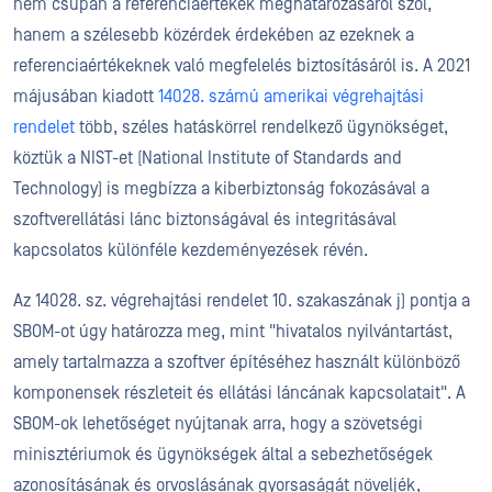
nem csupán a referenciaértékek meghatározásáról szól,
hanem a szélesebb közérdek érdekében az ezeknek a
referenciaértékeknek való megfelelés biztosításáról is. A 2021
májusában kiadott
14028. számú amerikai végrehajtási
rendelet
több, széles hatáskörrel rendelkező ügynökséget,
köztük a NIST-et (National Institute of Standards and
Technology) is megbízza a kiberbiztonság fokozásával a
szoftverellátási lánc biztonságával és integritásával
kapcsolatos különféle kezdeményezések révén.
Az 14028. sz. végrehajtási rendelet 10. szakaszának j) pontja a
SBOM-ot úgy határozza meg, mint "hivatalos nyilvántartást,
amely tartalmazza a szoftver építéséhez használt különböző
komponensek részleteit és ellátási láncának kapcsolatait". A
SBOM-ok lehetőséget nyújtanak arra, hogy a szövetségi
minisztériumok és ügynökségek által a sebezhetőségek
azonosításának és orvoslásának gyorsaságát növeljék,