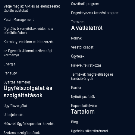
Ösztöndíj program
Védje meg az AI-t és az elemzéseket
tápláló adatokat
Engedélyezett képzési program
Patch Management
Tartalom
A vállalatról
Digitális bizonyítékok védelme a
bűnüldözésben
Rólunk
Kormány, védelem és hírszerzés
Vezetői csapat
az Egyesült Államok szövetségi
kormánya
Ügyfelek
Energia
Hírlevél feliratkozás
Pénzügy
Termékek megfelelősége és
tanúsítványok
Gyártás, termelés
Ügyfélszolgálat és
Karrier
szolgáltatások
Nyitott pozíciók
Ügyfélszolgálat
Kapcsolatfelvétel
Tartalom
Új bejelentés
Blog
Műszaki ügyfélkapcsolat-kezelés
Ügyfelek sikertörténetei
Szakmai szolgáltatások