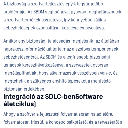
A biztonság a szoftverfejlesztés egyik legsürgetőbb
problémája. Az SBOM segítségével gyorsan meghatározhatók
a szoftvertermékek összetevői, így könnyebbé válik a
sebezhetőségek azonosítása, kezelése és orvoslása.
Amikor egy biztonsági tanácsadás megjelenik, az általában
naprakész információkat tartalmaz a szoftverkomponensek
sebezhetőségéről. Az SBOM és a legfrissebb biztonsági
tanácsok kereszthivatkozásával a szervezetek gyorsan
megállapíthatják, hogy alkalmazásuk veszélyben van-e, és
megtehetik a szükséges enyhítő lépéseket a megfelelő
biztonság érdekében.
Integráció az SDLC-benSoftware
életciklus)
Ahogy a szoftver a fejlesztési folyamat során halad előre,
folyamatosan frissül, a koncepcióalkotástól és a tervezéstől a