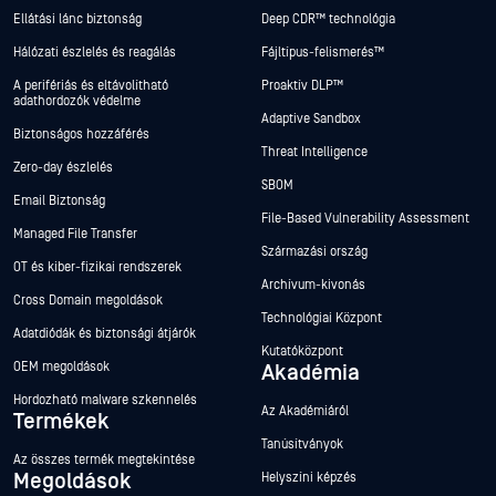
Ellátási lánc biztonság
Deep CDR™ technológia
Hálózati észlelés és reagálás
Fájltípus-felismerés™
A perifériás és eltávolítható
Proaktív DLP™
adathordozók védelme
Adaptive Sandbox
Biztonságos hozzáférés
Threat Intelligence
Zero-day észlelés
SBOM
Email Biztonság
File-Based Vulnerability Assessment
Managed File Transfer
Származási ország
OT és kiber-fizikai rendszerek
Archívum-kivonás
Cross Domain megoldások
Technológiai Központ
Adatdiódák és biztonsági átjárók
Kutatóközpont
OEM megoldások
Akadémia
Hordozható malware szkennelés
Az Akadémiáról
Termékek
Tanúsítványok
Az összes termék megtekintése
Megoldások
Helyszíni képzés