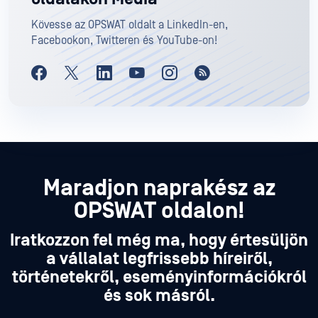
Kövesse az OPSWAT oldalt a LinkedIn-en,
Facebookon, Twitteren és YouTube-on!
Maradjon naprakész az
OPSWAT oldalon!
Iratkozzon fel még ma, hogy értesüljön
a vállalat legfrissebb híreiről,
történetekről, eseményinformációkról
és sok másról.