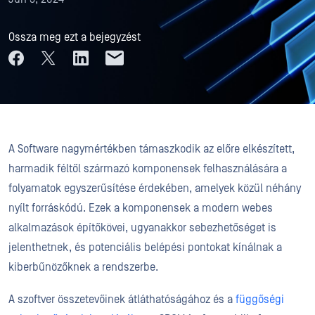
Ossza meg ezt a bejegyzést
A Software nagymértékben támaszkodik az előre elkészített,
harmadik féltől származó komponensek felhasználására a
folyamatok egyszerűsítése érdekében, amelyek közül néhány
nyílt forráskódú. Ezek a komponensek a modern webes
alkalmazások építőkövei, ugyanakkor sebezhetőséget is
jelenthetnek, és potenciális belépési pontokat kínálnak a
kiberbűnözőknek a rendszerbe.
A szoftver összetevőinek átláthatóságához és a
függőségi