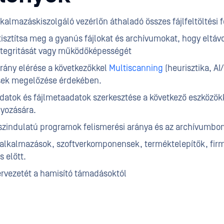
kalmazáskiszolgáló vezérlőn áthaladó összes fájlfeltöltési 
isztítsa meg a gyanús fájlokat és archívumokat, hogy eltávo
integritását vagy működőképességét
rány elérése a következőkkel
Multiscanning
(heurisztika, AI
ések megelőzése érdekében.
datok és fájlmetaadatok szerkesztése a következő eszközök
yozására.
sszindulatú programok felismerési aránya és az archívumb
alkalmazások, szoftverkomponensek, terméktelepítők, firm
 előtt.
ervezetét a hamisító támadásoktól