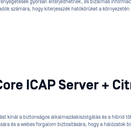
 fenyegetések gyorsan elterjedhetnek, és bizalmas informá
madók számára, hogy kiterjesszék hatókörüket a környezetén
re ICAP Server + Cit
st kínál a biztonságos alkalmazáskiszolgálás és a hibrid tö
ására és a webes forgalom biztosítására, hogy a hálózatok