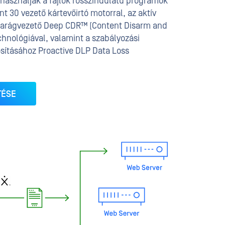
használják a fájlok rosszindulatú programok
nt 30 vezető kártevőirtó motorral, az aktív
 iparágvezető Deep CDR™ (Content Disarm and
echnológiával, valamint a szabályozási
osításához Proactive DLP Data Loss
TÉSE