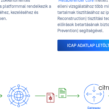
ók zökkenőmentes
MetaDefender Core
mellett 
 platformmal rendelkezik a
elleni vizsgálatához több mi
éhez, kezeléséhez és
tartalmak tisztításához az
ben.
Reconstruction) tisztítási t
előírások betartásának bizt
Prevention) segítségével.
ICAP ADATLAP LETÖL