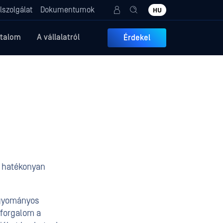
lszolgálat
Dokumentumok
HU
rtalom
A vállalatról
Érdekel
y hatékonyan
agyományos
jlforgalom a