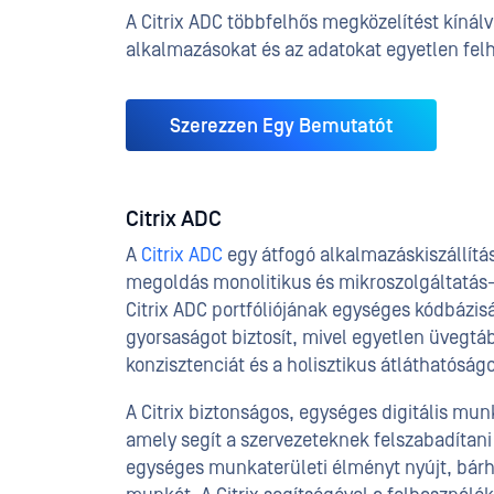
A Citrix ADC többfelhős megközelítést kínálv
alkalmazásokat és az adatokat egyetlen felha
Szerezzen Egy Bemutatót
Citrix ADC
A
Citrix ADC
egy átfogó alkalmazáskiszállítás
megoldás monolitikus és mikroszolgáltatás
Citrix ADC portfóliójának egységes kódbázisá
gyorsaságot biztosít, mivel egyetlen üvegtáb
konzisztenciát és a holisztikus átláthatóság
A Citrix biztonságos, egységes digitális mun
amely segít a szervezeteknek felszabadítani
egységes munkaterületi élményt nyújt, bárhol