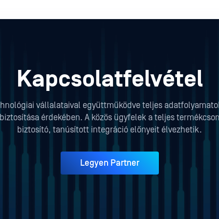
Kapcsolatfelvétel
hnológiai vállalataival együttműködve teljes adatfolyamat
iztosítása érdekében. A közös ügyfelek a teljes termékcso
biztosító, tanúsított integráció előnyeit élvezhetik.
Legyen Partner