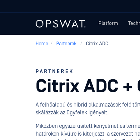
Platform
Tech
Home
/
Partnerek
/
Citrix ADC
PARTNEREK
Citrix ADC 
A felhőalapú és hibrid alkalmazások felé tö
skálázzák az ügyfelek igényeit.
Miközben egyszerűsített kényelmet és terme
határokon kívülre is kiterjeszti a szervezet 