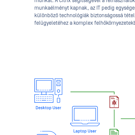
munkát. A Citrix segítségével a felhasznál
munkaélményt kapnak, az IT pedig egységes
különböző technológiák biztonságossá tétel
felügyeletéhez a komplex felhőkörnyezetek