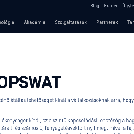
Blog
Karrier
Ügyfé
nológia
Akadémia
Szolgáltatások
Partnerek
Ta
+ OPSWAT
rténő átállás lehetőséget kínál a vállalkozásoknak arra, hog
lékenységet kínál, ez a szintű kapcsolódási lehetőség a h
határait, és számos új fenyegetésvektort nyit meg, mivel a fá