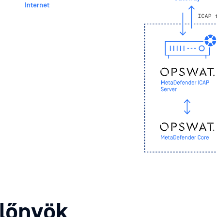
lőnyök