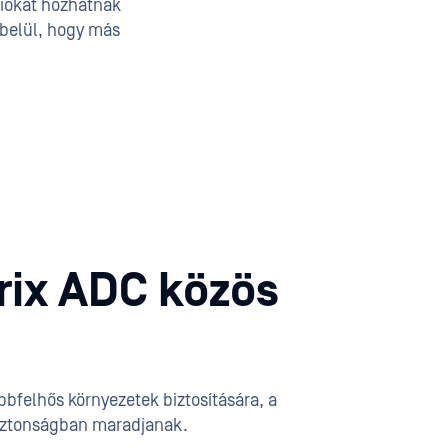
ciókat hozhatnak
 belül, hogy más
rix ADC közös
bbfelhős környezetek biztosítására, a
 biztonságban maradjanak.