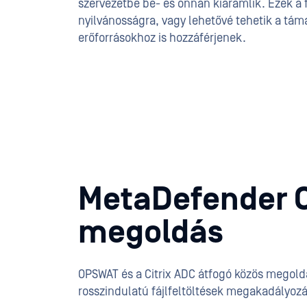
szervezetbe be- és onnan kiáramlik. Ezek a
nyilvánosságra, vagy lehetővé tehetik a tá
erőforrásokhoz is hozzáférjenek.
MetaDefender Co
megoldás
OPSWAT és a Citrix ADC átfogó közös megoldá
rosszindulatú fájlfeltöltések megakadályoz