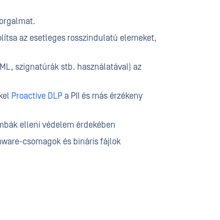
forgalmat.
lítsa az esetleges rosszindulatú elemeket,
/ML, szignatúrák stb. használatával) az
kel
Proactive DLP
a PII és más érzékeny
ombák elleni védelem érdekében
ware-csomagok és bináris fájlok