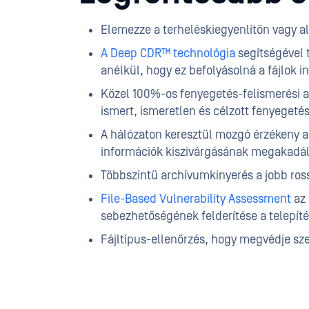
Elemezze a terheléskiegyenlítőn vagy al
A Deep CDR™ technológia
segítségével t
anélkül, hogy ez befolyásolná a fájlok 
Közel 100%-os fenyegetés-felismerési a
ismert, ismeretlen és célzott fenyeget
A hálózaton keresztül mozgó érzékeny a
információk kiszivárgásának megakadál
Többszintű archívumkinyerés a jobb ro
File-Based Vulnerability Assessment
az 
sebezhetőségének felderítése a telepítés
Fájltípus-ellenőrzés, hogy megvédje sz