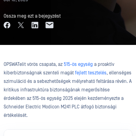
Ossza meg ezt a bejegyzést
OPSWATelit vörös csapata, az
515-ös egység
a proaktív
kiberbiztonságnak szenteli magát
fejlett tesztelés
, ellenséges
szimuláció és a sebezhetőségek mélyreható feltárása révén. A
kritikus infrastruktúra biztonságának megerősítése
érdekében az 515-ös egység 2025 elején kezdeményezte a
Schneider Electric Modicon M241 PLC átfogó biztonsági
értékelését.