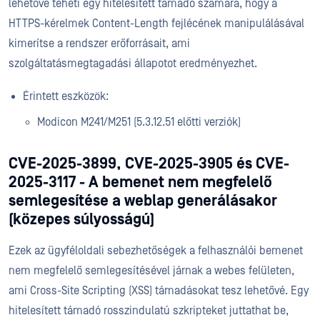
lehetővé teheti egy hitelesített támadó számára, hogy a
HTTPS-kérelmek Content-Length fejlécének manipulálásával
kimerítse a rendszer erőforrásait, ami
szolgáltatásmegtagadási állapotot eredményezhet.
Érintett eszközök:
Modicon M241/M251 (5.3.12.51 előtti verziók)
CVE-2025-3899, CVE-2025-3905 és CVE-
2025-3117 - A bemenet nem megfelelő
semlegesítése a weblap generálásakor
(közepes súlyosságú)
Ezek az ügyféloldali sebezhetőségek a felhasználói bemenet
nem megfelelő semlegesítésével járnak a webes felületen,
ami Cross-Site Scripting (XSS) támadásokat tesz lehetővé. Egy
hitelesített támadó rosszindulatú szkripteket juttathat be,