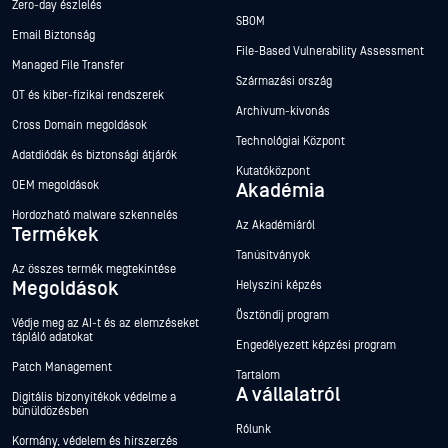
Zero-day észlelés
SBOM
Email Biztonság
File-Based Vulnerability Assessment
Managed File Transfer
Származási ország
OT és kiber-fizikai rendszerek
Archívum-kivonás
Cross Domain megoldások
Technológiai Központ
Adatdiódák és biztonsági átjárók
Kutatóközpont
OEM megoldások
Akadémia
Hordozható malware szkennelés
Az Akadémiáról
Termékek
Tanúsítványok
Az összes termék megtekintése
Megoldások
Helyszíni képzés
Ösztöndíj program
Védje meg az AI-t és az elemzéseket
tápláló adatokat
Engedélyezett képzési program
Patch Management
Tartalom
A vállalatról
Digitális bizonyítékok védelme a
bűnüldözésben
Rólunk
Kormány, védelem és hírszerzés