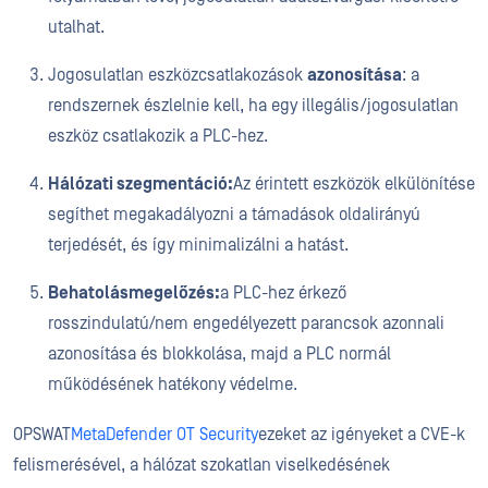
utalhat.
Jogosulatlan eszközcsatlakozások
azonosítása
: a
rendszernek észlelnie kell, ha egy illegális/jogosulatlan
eszköz csatlakozik a PLC-hez.
Hálózati szegmentáció:
Az érintett eszközök elkülönítése
segíthet megakadályozni a támadások oldalirányú
terjedését, és így minimalizálni a hatást.
Behatolásmegelőzés:
a PLC-hez érkező
rosszindulatú/nem engedélyezett parancsok azonnali
azonosítása és blokkolása, majd a PLC normál
működésének hatékony védelme.
OPSWAT
MetaDefender OT Security
ezeket az igényeket a CVE-k
felismerésével, a hálózat szokatlan viselkedésének