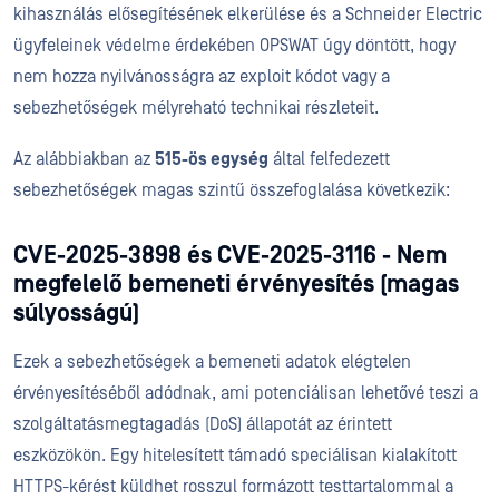
kihasználás elősegítésének elkerülése és a Schneider Electric
ügyfeleinek védelme érdekében OPSWAT úgy döntött, hogy
nem hozza nyilvánosságra az exploit kódot vagy a
sebezhetőségek mélyreható technikai részleteit.
Az alábbiakban az
515-ös egység
által felfedezett
sebezhetőségek magas szintű összefoglalása következik:
CVE-2025-3898 és CVE-2025-3116 - Nem
megfelelő bemeneti érvényesítés (magas
súlyosságú)
Ezek a sebezhetőségek a bemeneti adatok elégtelen
érvényesítéséből adódnak, ami potenciálisan lehetővé teszi a
szolgáltatásmegtagadás (DoS) állapotát az érintett
eszközökön. Egy hitelesített támadó speciálisan kialakított
HTTPS-kérést küldhet rosszul formázott testtartalommal a