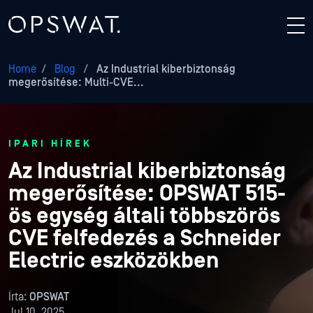
Home
/
Blog
/
Az Industrial kiberbiztonság
megerősítése: Multi-CVE...
IPARI HÍREK
Az Industrial kiberbiztonság
megerősítése: OPSWAT 515-
ös egység általi többszörös
CVE felfedezés a Schneider
Electric eszközökben
Írta:
OPSWAT
Jul 10, 2025