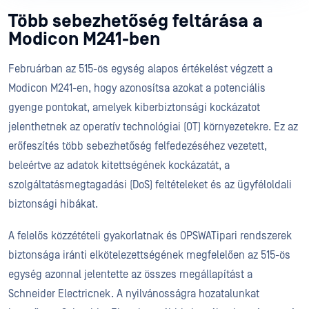
Több sebezhetőség feltárása a
Modicon M241-ben
Februárban az 515-ös egység alapos értékelést végzett a
Modicon M241-en, hogy azonosítsa azokat a potenciális
gyenge pontokat, amelyek kiberbiztonsági kockázatot
jelenthetnek az operatív technológiai (OT) környezetekre. Ez az
erőfeszítés több sebezhetőség felfedezéséhez vezetett,
beleértve az adatok kitettségének kockázatát, a
szolgáltatásmegtagadási (DoS) feltételeket és az ügyféloldali
biztonsági hibákat.
A felelős közzétételi gyakorlatnak és OPSWATipari rendszerek
biztonsága iránti elkötelezettségének megfelelően az 515-ös
egység azonnal jelentette az összes megállapítást a
Schneider Electricnek. A nyilvánosságra hozatalunkat