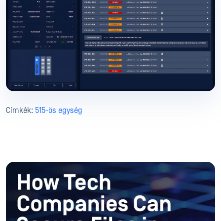
Címkék:
515-ös egység