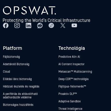
Platform
Technológia
Fájlbiztonság
Predictive Alin AI
Adattároló Biztonság
AI Content Inspector
Cloud
Metascan™ Multiscanning
Ellátási lánc biztonság
Deep CDR™ technológia
Hálózati észlelés és reagálás
Fájltípus-felismerés™
A perifériás és eltávolítható
Proaktív DLP™
adathordozók védelme
Adaptive Sandbox
Biztonságos hozzáférés
Threat Intelligence