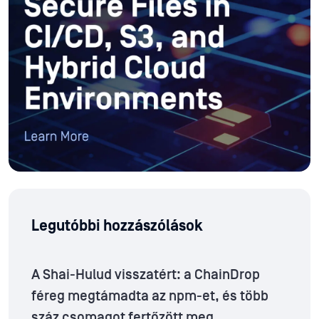
Legutóbbi hozzászólások
A Shai-Hulud visszatért: a ChainDrop
féreg megtámadta az npm-et, és több
száz csomagot fertőzött meg