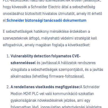
PLC-eszközöket használó szervezeteknek erősen javasoljuk,
hogy kövessék a Schneider Electric által a sebezhetőség
orvoslásához biztosított hivatalos útmutatót, amely itt érhető
el:
Schneider biztonsági tanácsadó dokumentum
E sebezhetőségek hatékony mérséklése érdekében a
szervezeteknek átfogó, mélyreható védelmi stratégiát kell
elfogadniuk, amely magában foglalja a következőket:
Vulnerability detection folyamatos CVE-
szkenneléssel
és javítással:A hálózatok rendszeres
vizsgálata a sebezhetőségek szempontjából, és a javítás
alkalmazása (lehetőleg firmware-foltozással).
A rendellenes viselkedés megfigyelése:
A Schneider
Modion M241 PLC-vel való kommunikáció szokatlan
gyakoriságának növekedésének jelzése, ami egy
folyamatban lévő, jogosulatlan adatszivárgási kísérletre