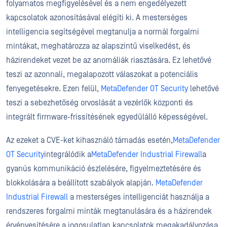
folyamatos megfigyelésével és a nem engedélyezett
kapcsolatok azonosításával elégíti ki. A mesterséges
intelligencia segítségével megtanulja a normál forgalmi
mintákat, meghatározza az alapszintű viselkedést, és
házirendeket vezet be az anomáliák riasztására. Ez lehetővé
teszi az azonnali, megalapozott válaszokat a potenciális
fenyegetésekre. Ezen felül,
MetaDefender OT Security
lehetővé
teszi a sebezhetőség orvoslását a vezérlők központi és
integrált firmware-frissítésének egyedülálló képességével.
Az ezeket a CVE-ket kihasználó támadás esetén,
MetaDefender
OT Security
integrálódik a
MetaDefender Industrial Firewall
a
gyanús kommunikáció észlelésére, figyelmeztetésére és
blokkolására a beállított szabályok alapján.
MetaDefender
Industrial Firewall
a mesterséges intelligenciát használja a
rendszeres forgalmi minták megtanulására és a házirendek
érvényesítésére a jogosulatlan kapcsolatok megakadályozása