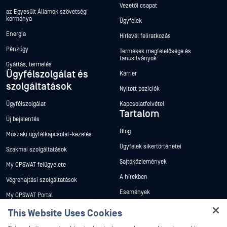
Vezetői csapat
az Egyesült Államok szövetségi
kormánya
Ügyfelek
Energia
Hírlevél feliratkozás
Pénzügy
Termékek megfelelősége és
tanúsítványok
Gyártás, termelés
Ügyfélszolgálat és
Karrier
szolgáltatások
Nyitott pozíciók
Ügyfélszolgálat
Kapcsolatfelvétel
Tartalom
Új bejelentés
Blog
Műszaki ügyfélkapcsolat-kezelés
Ügyfelek sikertörténetei
Szakmai szolgáltatások
Sajtóközlemények
My OPSWAT felügyelete
A hírekben
Végrehajtási szolgáltatások
Események
My OPSWAT Portal
Webináriumok
Műszaki dokumentáció
This Website Uses Cookies
Adatlapok
Hey there!
Képzések