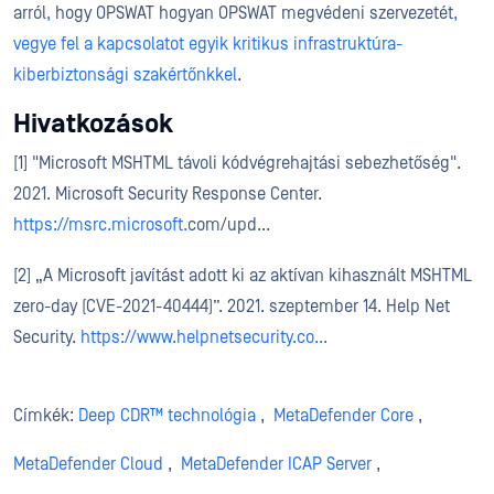
arról
,
hogy OPSWAT hogyan OPSWAT megvédeni szervezetét
,
vegye fel a kapcsolatot egyik kritikus infrastruktúra-
kiberbiztonsági szakértőnkkel
.
Hivatkozások
[1] "Microsoft MSHTML távoli kódvégrehajtási sebezhetőség".
2021. Microsoft Security Response Center.
https://msrc.microsoft.
com/upd...
[2] „A Microsoft javítást adott ki az aktívan kihasznált MSHTML
zero-day (CVE-2021-40444)”. 2021. szeptember 14. Help Net
Security.
https://www.helpnetsecurity.co...
Címkék:
Deep CDR™ technológia
,
MetaDefender Core
,
MetaDefender Cloud
,
MetaDefender ICAP Server
,