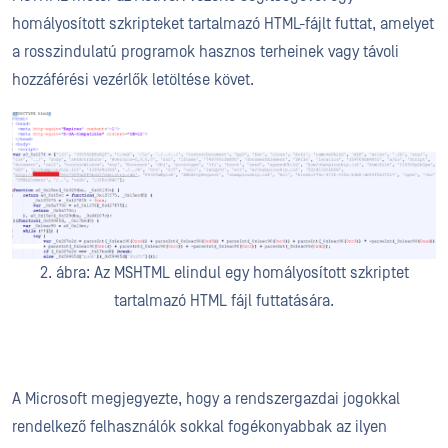
homályosított szkripteket tartalmazó HTML-fájlt futtat, amelyet
a rosszindulatú programok hasznos terheinek vagy távoli
hozzáférési vezérlők letöltése követ.
2. ábra: Az MSHTML elindul egy homályosított szkriptet
tartalmazó HTML fájl futtatására.
A Microsoft megjegyezte, hogy a rendszergazdai jogokkal
rendelkező felhasználók sokkal fogékonyabbak az ilyen