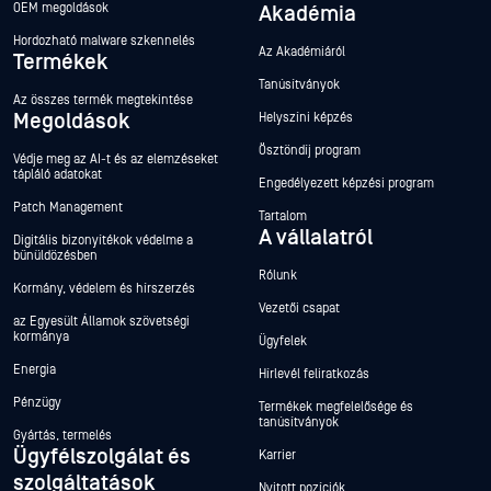
OEM megoldások
Akadémia
Hordozható malware szkennelés
Az Akadémiáról
Termékek
Tanúsítványok
Az összes termék megtekintése
Megoldások
Helyszíni képzés
Ösztöndíj program
Védje meg az AI-t és az elemzéseket
tápláló adatokat
Engedélyezett képzési program
Patch Management
Tartalom
A vállalatról
Digitális bizonyítékok védelme a
bűnüldözésben
Rólunk
Kormány, védelem és hírszerzés
Vezetői csapat
az Egyesült Államok szövetségi
kormánya
Ügyfelek
Energia
Hírlevél feliratkozás
Pénzügy
Termékek megfelelősége és
tanúsítványok
Gyártás, termelés
Ügyfélszolgálat és
Karrier
szolgáltatások
Nyitott pozíciók