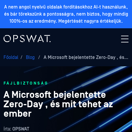
A nem angol nyelvű oldalak fordításokhoz AI-t használunk,
és bár törekszünk a pontosságra, nem biztos, hogy mindig
100%-os az eredmény. Megértését nagyra értékeljük.
Főoldal
/
Blog
/
A Microsoft bejelentette Zero-Day , és…
FÁJLBIZTONSÁG
A Microsoft bejelentette
Zero-Day , és mit tehet az
ember
Írta:
OPSWAT