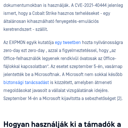
dokumentumokban is használják. A CVE-2021-40444 jelenleg
ismert, hogy a Cobalt Strike hasznos terheléseket - egy
általánosan kihasználható fenyegetés-emulációs
keretrendszert - szállít.
Az EXPMON egyik kutatója
egy tweetben
hozta nyilvánosságra
zero-day ezt zero-day , azzal a figyelmeztetéssel, hogy „az
Office-felhasználók legyenek rendkívül óvatosak az Office-
fájlokkal kapcsolatban”. Az esetet szeptember 5-én, vasárnap
jelentették be a Microsoftnak. A Microsoft nem sokkal később
biztonsági tanácsadást
is közzétett, amelyben átmeneti
megoldásokat javasolt a vállalat vizsgálatának idejére.
Szeptember 14-én a Microsoft kijavította a sebezhetőséget [2].
Hogyan használják ki a támadók a