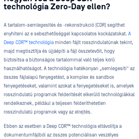
technológia Zero-Day ellen?
A tartalom-semlegesítés és -rekonstrukció (CDR) segíthet
enyhíteni az e sebezhetőséggel kapcsolatos kockázatokat.
A
Deep CDR™ technológia
minden fájlt rosszindulatúnak tekint,
majd megtisztítja és újjáépíti a fájl összetevőit, hogy
biztosítsa a biztonságos tartalommal való teljes körű
használhatóságot. A technológia hatékonyan „semlegesíti” az
összes fájlalapú fenyegetést, a komplex és sandbox
fenyegetéseket, valamint azokat a fenyegetéseket is, amelyek
rosszindulatú programok felderítését elkerülő technológiákkal
rendelkeznek, például a teljesen felderíthetetlen
rosszindulatú programok vagy az elrejtés.
Ebben az esetben a Deep CDR™ technológia eltávolítja a
dokumentumfájlból az összes potenciálisan veszélyes