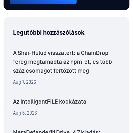
Legutóbbi hozzászólások
A Shai-Hulud visszatért: a ChainDrop
féreg megtámadta az npm-et, és több
száz csomagot fertőzött meg
Aug 7, 2026
Az IntelligentFILE kockázata
Aug 5, 2026
MetaDefender™ Drive .4.7 kiadás: