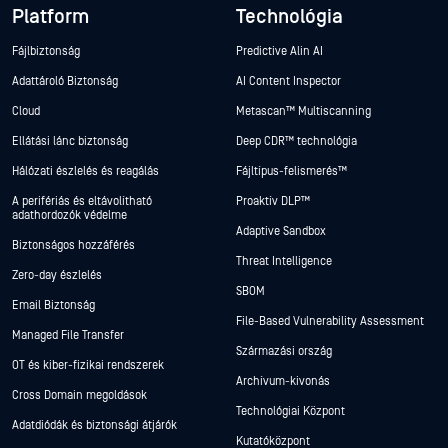
Platform
Technológia
Fájlbiztonság
Predictive Alin AI
Adattároló Biztonság
AI Content Inspector
Cloud
Metascan™ Multiscanning
Ellátási lánc biztonság
Deep CDR™ technológia
Hálózati észlelés és reagálás
Fájltípus-felismerés™
A perifériás és eltávolítható
Proaktív DLP™
adathordozók védelme
Adaptive Sandbox
Biztonságos hozzáférés
Threat Intelligence
Zero-day észlelés
SBOM
Email Biztonság
File-Based Vulnerability Assessment
Managed File Transfer
Származási ország
OT és kiber-fizikai rendszerek
Archívum-kivonás
Cross Domain megoldások
Technológiai Központ
Adatdiódák és biztonsági átjárók
Kutatóközpont