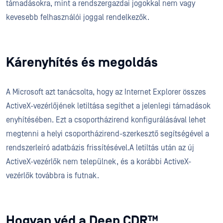
támadásokra, mint a rendszergazdai jogokkal nem vagy
kevesebb felhasználói joggal rendelkezők.
Kárenyhítés és megoldás
A Microsoft azt tanácsolta, hogy az Internet Explorer összes
ActiveX-vezérlőjének letiltása segíthet a jelenlegi támadások
enyhítésében. Ezt a csoportházirend konfigurálásával lehet
megtenni a helyi csoportházirend-szerkesztő segítségével a
rendszerleíró adatbázis frissítésével.A letiltás után az új
ActiveX-vezérlők nem települnek, és a korábbi ActiveX-
vezérlők továbbra is futnak.
Hogyan véd a Deep CDR™