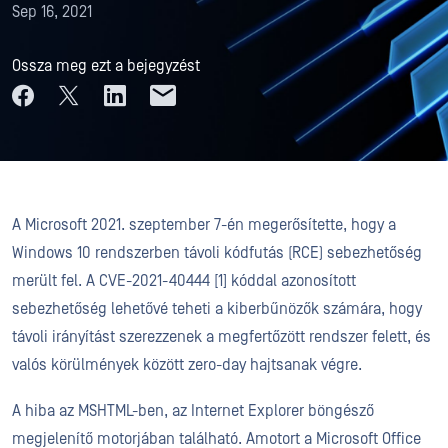
Sep 16, 2021
Ossza meg ezt a bejegyzést
A Microsoft 2021. szeptember 7-én megerősítette, hogy a
Windows 10 rendszerben távoli kódfutás (RCE) sebezhetőség
merült fel. A CVE-2021-40444 [1] kóddal azonosított
sebezhetőség lehetővé teheti a kiberbűnözők számára, hogy
távoli irányítást szerezzenek a megfertőzött rendszer felett, és
valós körülmények között zero-day hajtsanak végre.
A hiba az MSHTML-ben, az Internet Explorer böngésző
megjelenítő motorjában található. A
motort a Microsoft Office