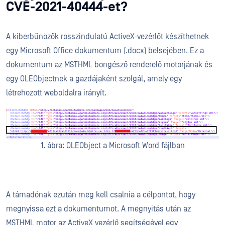
CVE-2021-40444-et?
A kiberbűnözők rosszindulatú ActiveX-vezérlőt készíthetnek
egy Microsoft Office dokumentum (.docx) belsejében. Ez a
dokumentum az MSTHML böngésző renderelő motorjának és
egy OLEObjectnek a gazdájaként szolgál, amely egy
létrehozott weboldalra irányít.
1. ábra: OLEObject a Microsoft Word fájlban
A támadónak ezután meg kell csalnia a célpontot, hogy
megnyissa ezt a dokumentumot. A megnyitás után az
MSTHML motor az ActiveX vezérlő segítségével egy