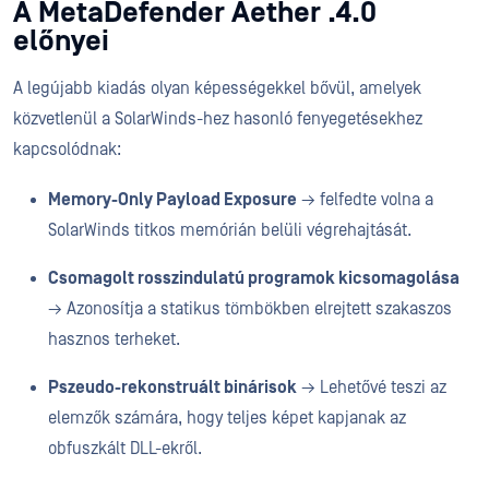
A MetaDefender Aether .4.0
előnyei
A legújabb kiadás olyan képességekkel bővül, amelyek
közvetlenül a SolarWinds-hez hasonló fenyegetésekhez
kapcsolódnak:
Memory-Only Payload Exposure
→ felfedte volna a
SolarWinds titkos memórián belüli végrehajtását.
Csomagolt rosszindulatú programok kicsomagolása
→ Azonosítja a statikus tömbökben elrejtett szakaszos
hasznos terheket.
Pszeudo-rekonstruált binárisok
→ Lehetővé teszi az
elemzők számára, hogy teljes képet kapjanak az
obfuszkált DLL-ekről.