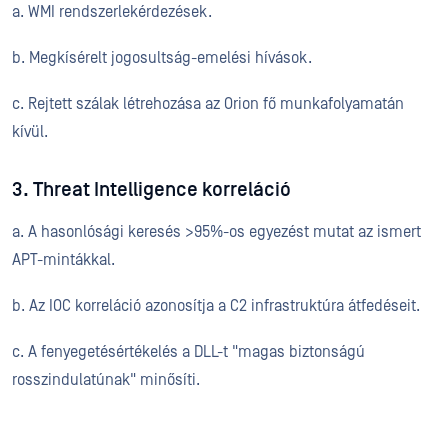
a. WMI rendszerlekérdezések.
b. Megkísérelt jogosultság-emelési hívások.
c. Rejtett szálak létrehozása az Orion fő munkafolyamatán
kívül.
3. Threat Intelligence korreláció
a. A hasonlósági keresés >95%-os egyezést mutat az ismert
APT-mintákkal.
b. Az IOC korreláció azonosítja a C2 infrastruktúra átfedéseit.
c. A fenyegetésértékelés a DLL-t "magas biztonságú
rosszindulatúnak" minősíti.