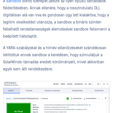
A
sandbox
döntő szerepet játszik az ilyen típusú támadások
felderítésében. Annak ellenére, hogy a rosszindulatú DLL
digitálisan alá van írva és gondosan úgy lett kialakítva, hogy a
legitim viselkedést utánozza, a sandbox a bináris szinten
fellelhető rendellenességek elemzésével sandbox felismerni a
beépített hátsóajtót.
A YARA-szabályokat és a hírnév-ellenőrzéseket szándékosan
letiltottuk ennek sandbox a keretében, hogy szimuláljuk a
SolarWinds-támadás eredeti körülményeit, mivel akkoriban
egyik sem állt rendelkezésre.