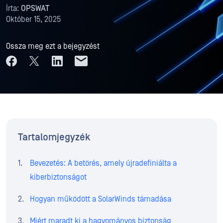
Írta:
OPSWAT
Október 15, 2025
Ossza meg ezt a bejegyzést
Tartalomjegyzék
Bevezetés: A betörés, amely újradefiniálta a
kiberbiztonságot
Hogyan működött a SolarWinds támadása
Miért maradt ki a hagyományos biztonság