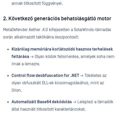
annak titkosított függvényei.
2. Következő generációs behatolásgátló motor
MetaDefender Aether .4.0 kifejezetten a SolarWinds-támadás
során alkalmazott taktikákra összpontosít:
Kizárólag memóriára korlátozódó hasznos terhelések
feltárása
→ Olyan kódok felismerése, amelyek soha nem
írnak a lemezre.
Control flow deobfuscation for .NET
→ Tökéletes az
olyan obfuszkált DLL-ek kicsomagolásához, mint az
Orion.
Automatizált Base64 dekódolás
→ Leleplezi a támadók
által használt titkosított karakterláncokat.