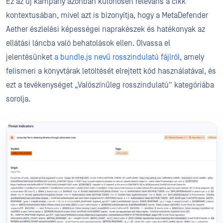
Ez az új kampány azonban különösen releváns a cikk
kontextusában, mivel azt is bizonyítja, hogy a MetaDefender
Aether észlelési képességei naprakészek és hatékonyak az
ellátási láncba való behatolások ellen. Olvassa el
jelentésünket
a bundle.js nevű rosszindulatú fájlról
, amely
felismeri a könyvtárak letöltését elrejtett kód használatával, és
ezt a tevékenységet „Valószínűleg rosszindulatú” kategóriába
sorolja.