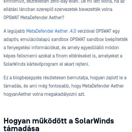
kifinomult, észrevétlen zero-day ellen. De mi lett volna, ha az
ellátási láncban szereplő szervezetek bevezették volna
OPSWAT MetaDefender Aether?
A legújabb
MetaDefender Aether .4.0
verzióval OPSWAT egy
adaptív, emulációalapú sandbox OPSWAT sandbox beépítették
a fenyegetési információkat, és amely egyedülálló módon
képes felismerni azokat a finom eltéréseket is, amelyeket a
SolarWinds kártevőprogram el akart rejteni.
Ez a blogbejegyzés részletesen bemutatja, hogyan zajlott le a
támadás, és ami még fontosabb, hogy MetaDefender Aether
hogyanAether volna megakadályozni azt.
Hogyan működött a SolarWinds
támadása