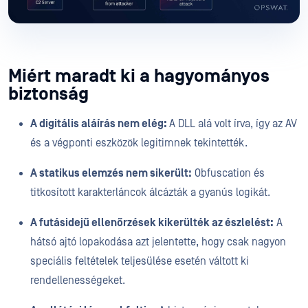
Miért maradt ki a hagyományos
biztonság
A digitális aláírás nem elég:
A DLL alá volt írva, így az AV
és a végponti eszközök legitimnek tekintették.
A statikus elemzés nem sikerült:
Obfuscation és
titkosított karakterláncok álcázták a gyanús logikát.
A futásidejű ellenőrzések kikerülték az észlelést:
A
hátsó ajtó lopakodása azt jelentette, hogy csak nagyon
speciális feltételek teljesülése esetén váltott ki
rendellenességeket.