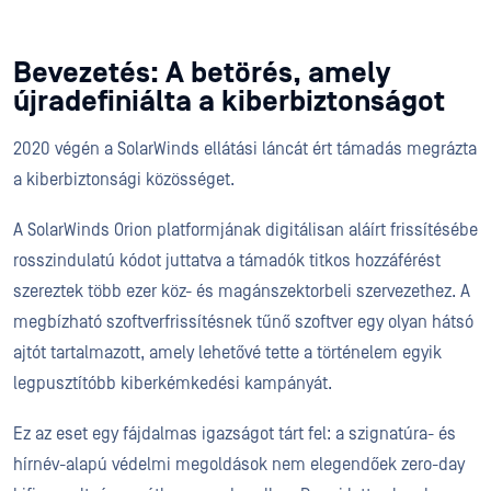
Bevezetés: A betörés, amely
újradefiniálta a kiberbiztonságot
2020 végén a SolarWinds ellátási láncát ért támadás megrázta
a kiberbiztonsági közösséget.
A SolarWinds Orion platformjának digitálisan aláírt frissítésébe
rosszindulatú kódot juttatva a támadók titkos hozzáférést
szereztek több ezer köz- és magánszektorbeli szervezethez. A
megbízható szoftverfrissítésnek tűnő szoftver egy olyan hátsó
ajtót tartalmazott, amely lehetővé tette a történelem egyik
legpusztítóbb kiberkémkedési kampányát.
Ez az eset egy fájdalmas igazságot tárt fel: a szignatúra- és
hírnév-alapú védelmi megoldások nem elegendőek zero-day