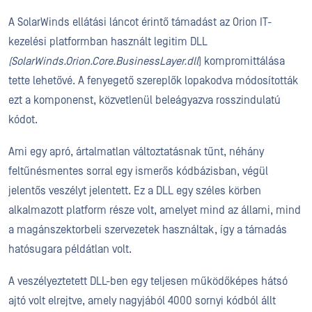
A SolarWinds ellátási láncot érintő támadást az Orion IT-
kezelési platformban használt legitim DLL
(SolarWinds.Orion.Core.BusinessLayer.dll
) kompromittálása
tette lehetővé. A fenyegető szereplők lopakodva módosították
ezt a komponenst, közvetlenül beleágyazva rosszindulatú
kódot.
Ami egy apró, ártalmatlan változtatásnak tűnt, néhány
feltűnésmentes sorral egy ismerős kódbázisban, végül
jelentős veszélyt jelentett. Ez a DLL egy széles körben
alkalmazott platform része volt, amelyet mind az állami, mind
a magánszektorbeli szervezetek használtak, így a támadás
hatósugara példátlan volt.
A veszélyeztetett DLL-ben egy teljesen működőképes hátsó
ajtó volt elrejtve, amely nagyjából 4000 sornyi kódból állt