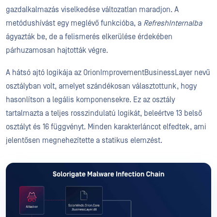
gazdalkalmazás viselkedése változatlan maradjon. A
metódushívást egy meglévő funkcióba, a
RefreshInternalba
ágyazták be, de a felismerés elkerülése érdekében
párhuzamosan hajtották végre.
A hátsó ajtó logikája az OrionImprovementBusinessLayer nevű
osztályban volt, amelyet szándékosan választottunk, hogy
hasonlítson a legális komponensekre. Ez az osztály
tartalmazta a teljes rosszindulatú logikát, beleértve 13 belső
osztályt és 16 függvényt. Minden karakterláncot elfedtek, ami
jelentősen megnehezítette a statikus elemzést.