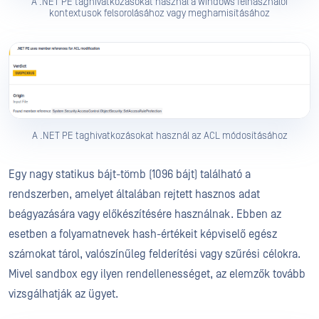
A .NET PE taghivatkozásokat használ a Windows felhasználói
kontextusok felsorolásához vagy meghamisításához
A .NET PE taghivatkozásokat használ az ACL módosításához
Egy nagy statikus bájt-tömb (1096 bájt) található a
rendszerben, amelyet általában rejtett hasznos adat
beágyazására vagy előkészítésére használnak. Ebben az
esetben a folyamatnevek hash-értékeit képviselő egész
számokat tárol, valószínűleg felderítési vagy szűrési célokra.
Mivel sandbox egy ilyen rendellenességet, az elemzők tovább
vizsgálhatják az ügyet.