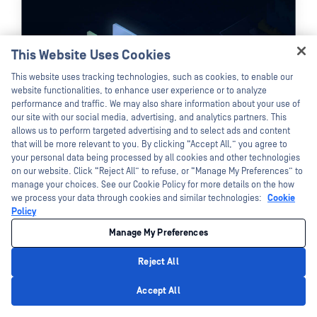
Vegye fel a kapcsolatot OPSWAT szervezetét felkészítse Zero-Day 
Beszéljen Egy Szakértővel
This Website Uses Cookies
Hey there!
This website uses tracking technologies, such as cookies, to enable our
I'm Ozzy, your OPSWAT virtual assistant.
website functionalities, to enhance user experience or to analyze
How can I help you secure what's critical
performance and traffic. We may also share information about your use of
today?
our site with our social media, advertising, and analytics partners. This
allows us to perform targeted advertising and to select ads and content
that will be more relevant to you. By clicking “Accept All,” you agree to
your personal data being processed by all cookies and other technologies
on our website. Click “Reject All” to refuse, or “Manage My Preferences” to
manage your choices. See our Cookie Policy for more details on the how
we process your data through cookies and similar technologies:
Cookie
Policy
Manage My Preferences
Reject All
Privacy Policy
Accept All