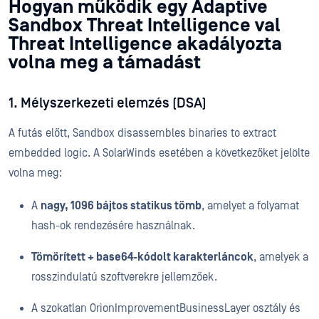
Hogyan működik egy Adaptive
Sandbox Threat Intelligence val
Threat Intelligence akadályozta
volna meg a támadást
1. Mélyszerkezeti elemzés (DSA)
A futás előtt, Sandbox disassembles binaries to extract
embedded logic. A SolarWinds esetében a következőket jelölte
volna meg:
A
nagy, 1096 bájtos statikus tömb
, amelyet a folyamat
hash-ok rendezésére használnak.
Tömörített + base64-kódolt karakterláncok
, amelyek a
rosszindulatú szoftverekre jellemzőek.
A szokatlan OrionImprovementBusinessLayer osztály és