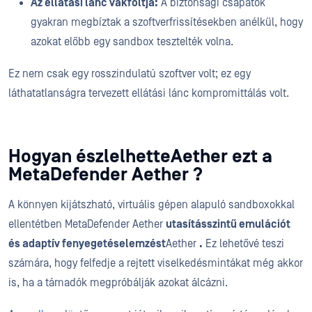
Az ellátási lánc vakfoltja:
A biztonsági csapatok
gyakran megbíztak a szoftverfrissítésekben anélkül, hogy
azokat előbb egy sandbox tesztelték volna.
Ez nem csak egy rosszindulatú szoftver volt; ez egy
láthatatlanságra tervezett ellátási lánc kompromittálás volt.
Hogyan észlelhetteAether ezt a
MetaDefender Aether ?
A könnyen kijátszható, virtuális gépen alapuló sandboxokkal
ellentétben MetaDefender Aether
utasításszintű emulációt
és adaptív fenyegetéselemzést
Aether
.
Ez lehetővé teszi
számára, hogy felfedje a rejtett viselkedésmintákat még akkor
is, ha a támadók megpróbálják azokat álcázni.