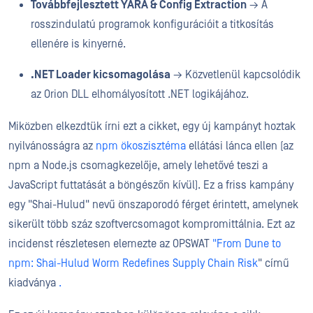
Továbbfejlesztett YARA & Config Extraction
→ A
rosszindulatú programok konfigurációit a titkosítás
ellenére is kinyerné.
.NET Loader kicsomagolása
→ Közvetlenül kapcsolódik
az Orion DLL elhomályosított .NET logikájához.
Miközben elkezdtük írni ezt a cikket, egy új kampányt hoztak
nyilvánosságra az
npm ökoszisztéma
ellátási lánca ellen (az
npm a Node.js csomagkezelője, amely lehetővé teszi a
JavaScript futtatását a böngészőn kívül). Ez a friss kampány
egy "Shai-Hulud" nevű önszaporodó férget érintett, amelynek
sikerült több száz szoftvercsomagot kompromittálnia. Ezt az
incidenst részletesen elemezte az OPSWAT
"From Dune to
npm: Shai-Hulud Worm Redefines Supply Chain Risk
" című
kiadványa
.