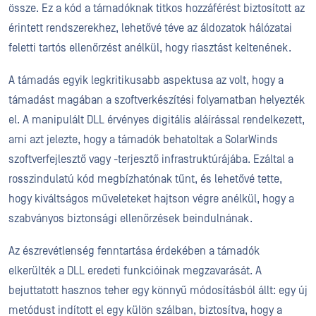
össze. Ez a kód a támadóknak titkos hozzáférést biztosított az
érintett rendszerekhez, lehetővé téve az áldozatok hálózatai
feletti tartós ellenőrzést anélkül, hogy riasztást keltenének.
A támadás egyik legkritikusabb aspektusa az volt, hogy a
támadást magában a szoftverkészítési folyamatban helyezték
el. A manipulált DLL érvényes digitális aláírással rendelkezett,
ami azt jelezte, hogy a támadók behatoltak a SolarWinds
szoftverfejlesztő vagy -terjesztő infrastruktúrájába. Ezáltal a
rosszindulatú kód megbízhatónak tűnt, és lehetővé tette,
hogy kiváltságos műveleteket hajtson végre anélkül, hogy a
szabványos biztonsági ellenőrzések beindulnának.
Az észrevétlenség fenntartása érdekében a támadók
elkerülték a DLL eredeti funkcióinak megzavarását. A
bejuttatott hasznos teher egy könnyű módosításból állt: egy új
metódust indított el egy külön szálban, biztosítva, hogy a