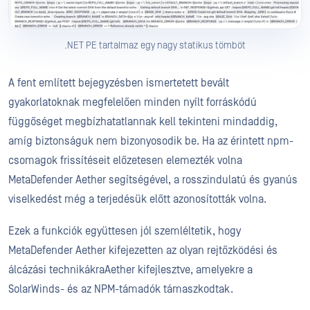
.NET PE tartalmaz egy nagy statikus tömböt
A fent említett bejegyzésben ismertetett bevált
gyakorlatoknak megfelelően minden nyílt forráskódú
függőséget megbízhatatlannak kell tekinteni mindaddig,
amíg biztonságuk nem bizonyosodik be. Ha az érintett npm-
csomagok frissítéseit előzetesen elemezték volna
MetaDefender Aether segítségével, a rosszindulatú és gyanús
viselkedést még a terjedésük előtt azonosították volna.
Ezek a funkciók együttesen jól szemléltetik, hogy
MetaDefender Aether kifejezetten az olyan rejtőzködési és
álcázási technikákraAether kifejlesztve, amelyekre a
SolarWinds- és az NPM-támadók támaszkodtak.