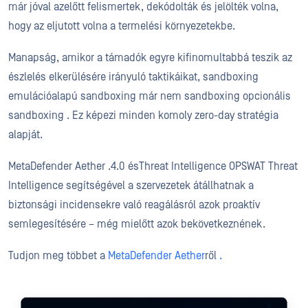
már jóval azelőtt felismertek, dekódolták és jelölték volna,
hogy az eljutott volna a termelési környezetekbe.
Manapság, amikor a támadók egyre kifinomultabbá teszik az
észlelés elkerülésére irányuló taktikáikat, sandboxing
emulációalapú sandboxing már nem sandboxing opcionális
sandboxing . Ez képezi minden komoly zero-day stratégia
alapját.
MetaDefender Aether .4.0 ésThreat Intelligence OPSWAT Threat
Intelligence segítségével a szervezetek átállhatnak a
biztonsági incidensekre való reagálásról azok proaktív
semlegesítésére – még mielőtt azok bekövetkeznének.
Tudjon meg többet a
MetaDefender Aether
ről
.
Fedezze fel az OPSWAT Threat 