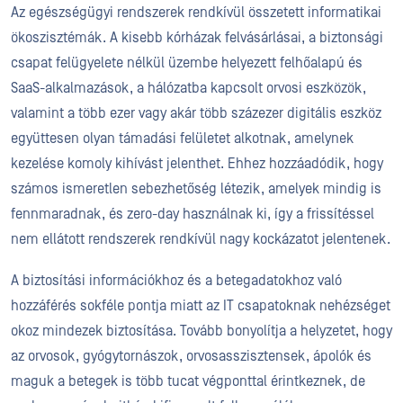
Az egészségügyi rendszerek rendkívül összetett informatikai
ökoszisztémák. A kisebb kórházak felvásárlásai, a biztonsági
csapat felügyelete nélkül üzembe helyezett felhőalapú és
SaaS-alkalmazások, a hálózatba kapcsolt orvosi eszközök,
valamint a több ezer vagy akár több százezer digitális eszköz
együttesen olyan támadási felületet alkotnak, amelynek
kezelése komoly kihívást jelenthet. Ehhez hozzáadódik, hogy
számos ismeretlen sebezhetőség létezik, amelyek mindig is
fennmaradnak, és zero-day használnak ki, így a frissítéssel
nem ellátott rendszerek rendkívül nagy kockázatot jelentenek.
A biztosítási információkhoz és a betegadatokhoz való
hozzáférés sokféle pontja miatt az IT csapatoknak nehézséget
okoz mindezek biztosítása. Tovább bonyolítja a helyzetet, hogy
az orvosok, gyógytornászok, orvosasszisztensek, ápolók és
maguk a betegek is több tucat végponttal érintkeznek, de