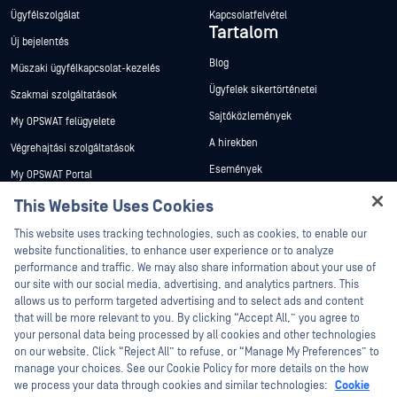
Ügyfélszolgálat
Kapcsolatfelvétel
Tartalom
Új bejelentés
Blog
Műszaki ügyfélkapcsolat-kezelés
Ügyfelek sikertörténetei
Szakmai szolgáltatások
Sajtóközlemények
My OPSWAT felügyelete
A hírekben
Végrehajtási szolgáltatások
Események
My OPSWAT Portal
Webináriumok
Műszaki dokumentáció
This Website Uses Cookies
Adatlapok
Hey there!
Képzések
This website uses tracking technologies, such as cookies, to enable our
Fehér könyvek
I'm Ozzy, your OPSWAT virtual assistant.
website functionalities, to enhance user experience or to analyze
Biztonsági sebezhetőségi program
How can I help you secure what's critical
performance and traffic. We may also share information about your use of
Partnerek
Ingyenes eszközök
today?
our site with our social media, advertising, and analytics partners. This
allows us to perform targeted advertising and to select ads and content
Tanúsítvány
that will be more relevant to you. By clicking “Accept All,” you agree to
Technológiai partnerek
your personal data being processed by all cookies and other technologies
on our website. Click “Reject All” to refuse, or “Manage My Preferences” to
Channel partner program
manage your choices. See our Cookie Policy for more details on the how
we process your data through cookies and similar technologies:
Cookie