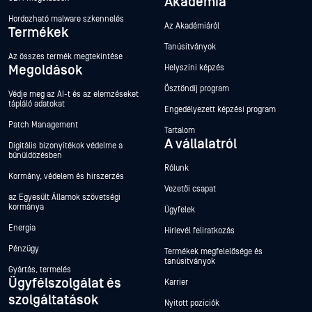
Akadémia
Hordozható malware szkennelés
Az Akadémiáról
Termékek
Tanúsítványok
Az összes termék megtekintése
Megoldások
Helyszíni képzés
Ösztöndíj program
Védje meg az AI-t és az elemzéseket
tápláló adatokat
Engedélyezett képzési program
Patch Management
Tartalom
A vállalatról
Digitális bizonyítékok védelme a
bűnüldözésben
Rólunk
Kormány, védelem és hírszerzés
Vezetői csapat
az Egyesült Államok szövetségi
kormánya
Ügyfelek
Energia
Hírlevél feliratkozás
Pénzügy
Termékek megfelelősége és
tanúsítványok
Gyártás, termelés
Ügyfélszolgálat és
Karrier
szolgáltatások
Nyitott pozíciók