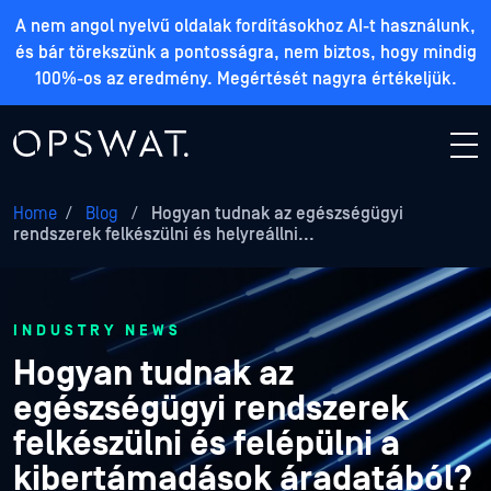
A nem angol nyelvű oldalak fordításokhoz AI-t használunk,
és bár törekszünk a pontosságra, nem biztos, hogy mindig
100%-os az eredmény. Megértését nagyra értékeljük.
Home
/
Blog
/
Hogyan tudnak az egészségügyi
rendszerek felkészülni és helyreállni...
INDUSTRY NEWS
Hogyan tudnak az
egészségügyi rendszerek
felkészülni és felépülni a
kibertámadások áradatából?