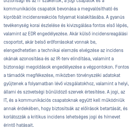
biztonsági és az IT szakértők, a jogi csapatok és a
kommunikációs csapatok bevonása a megvalósítható és
kipróbált incidensreakciós folyamat kialakításába. A gyanús
tevékenység korai észlelése és kivizsgálása fontos első lépés,
valamint az EDR engedélyezése. Akár külső incidensreagálási
csoportot, akár belső erőforrásokat vonnak be,
elengedhetetlen a technikai elemzés elvégzése az incidens
okának azonosítása és az IR-terv elindítása, valamint a
biztonsági megoldások engedélyezése a végpontokon. Fontos
a támadók megfékezése, miközben törvényszéki adatokat
gyűjtenek a folyamatban lévő vizsgálatokhoz, valamint a helyi,
állami és szövetségi bűnüldöző szervek értesítése. A jogi, az
IT, és a kommunikációs csapatoknak együtt kell működniük
annak érdekében, hogy biztosítsák az előírások betartását, és
korlátozzák a kritikus incidens lehetséges jogi és hírnevet
érintő hatásait.