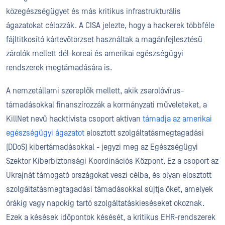
közegészségügyet és más kritikus infrastrukturális
ágazatokat célozzák. A CISA jelezte, hogy a hackerek többféle
fájltitkosító kártevőtörzset használtak a magánfejlesztésű
zárolók mellett dél-koreai és amerikai egészségügyi
rendszerek megtámadására is.
A nemzetállami szereplők mellett, akik zsarolóvírus-
támadásokkal finanszírozzák a kormányzati műveleteket, a
KillNet nevű hacktivista csoport aktívan
támadja az amerikai
egészségügyi ágazatot
elosztott szolgáltatásmegtagadási
(DDoS) kibertámadásokkal - jegyzi meg az Egészségügyi
Szektor Kiberbiztonsági Koordinációs Központ. Ez a csoport az
Ukrajnát támogató országokat veszi célba, és olyan elosztott
szolgáltatásmegtagadási támadásokkal sújtja őket, amelyek
órákig vagy napokig tartó szolgáltatáskieséseket okoznak.
Ezek a késések időpontok késését, a kritikus EHR-rendszerek