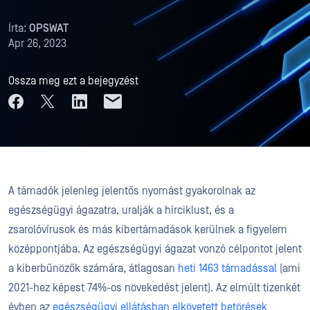
Írta:
OPSWAT
Apr 26, 2023
Ossza meg ezt a bejegyzést
A támadók jelenleg jelentős nyomást gyakorolnak az
egészségügyi ágazatra, uralják a hírciklust, és a
zsarolóvírusok és más kibertámadások kerülnek a figyelem
középpontjába. Az egészségügyi ágazat vonzó célpontot jelent
a kiberbűnözők számára, átlagosan
heti 1463 támadással
(ami
2021-hez képest 74%-os növekedést jelent). Az elmúlt tizenkét
évben az
egészségügyi ellátásban elkövetett betörések