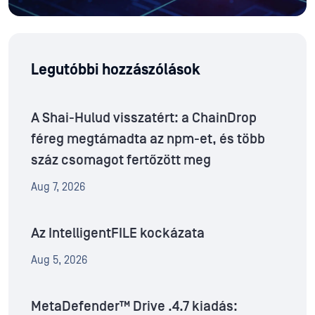
Legutóbbi hozzászólások
A Shai-Hulud visszatért: a ChainDrop
féreg megtámadta az npm-et, és több
száz csomagot fertőzött meg
Aug 7, 2026
Az IntelligentFILE kockázata
Aug 5, 2026
MetaDefender™ Drive .4.7 kiadás: