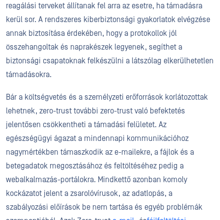
reagálási terveket állítanak fel arra az esetre, ha támadásra
kerül sor. A rendszeres kiberbiztonsági gyakorlatok elvégzése
annak biztosítása érdekében, hogy a protokollok jól
összehangoltak és naprakészek legyenek, segíthet a
biztonsági csapatoknak felkészülni a látszólag elkerülhetetlen
támadásokra.
Bár a költségvetés és a személyzeti erőforrások korlátozottak
lehetnek, zero-trust további zero-trust való befektetés
jelentősen csökkentheti a támadási felületet. Az
egészségügyi ágazat a mindennapi kommunikációhoz
nagymértékben támaszkodik az e-mailekre, a fájlok és a
betegadatok megosztásához és feltöltéséhez pedig a
webalkalmazás-portálokra. Mindkettő azonban komoly
kockázatot jelent a zsarolóvírusok, az adatlopás, a
szabályozási előírások be nem tartása és egyéb problémák