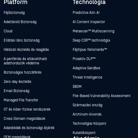
Platform
Technológia
Fájlbiztonság
Predictive Alin AI
Adattároló Biztonság
AI Content Inspector
Cloud
Metascan™ Multiscanning
Ellátási lánc biztonság
Deep CDR™ technológia
Hálózati észlelés és reagálás
Fájltípus-felismerés™
A perifériás és eltávolítható
Proaktív DLP™
adathordozók védelme
Adaptive Sandbox
Biztonságos hozzáférés
Threat Intelligence
Zero-day észlelés
SBOM
Email Biztonság
File-Based Vulnerability Assessment
Managed File Transfer
Származási ország
OT és kiber-fizikai rendszerek
Archívum-kivonás
Cross Domain megoldások
Technológiai Központ
Adatdiódák és biztonsági átjárók
Kutatóközpont
OEM megoldások