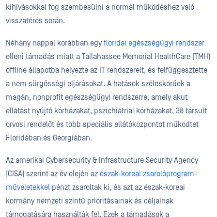
kihívásokkal fog szembesülni a normál működéshez való
visszatérés során.
Néhány nappal korábban egy
floridai egészségügyi rendszer
elleni támadás miatt a Tallahassee Memorial HealthCare (TMH)
offline állapotba helyezte az IT rendszereit, és felfüggesztette
a nem sürgősségi eljárásokat. A hatások széleskörűek a
magán, nonprofit egészségügyi rendszerre, amely akut
ellátást nyújtó kórházakat, pszichiátriai kórházakat, 38 társult
orvosi rendelőt és több speciális ellátóközpontot működtet
Floridában és Georgiában.
Az amerikai Cybersecurity & Infrastructure Security Agency
(CISA) szerint az év elején az
észak-koreai zsarolóprogram-
műveletekkel
pénzt zsaroltak ki, és azt az észak-koreai
kormány nemzeti szintű prioritásainak és céljainak
támogatására használták fel. Ezek a támadások a