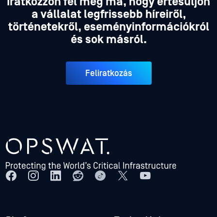
Iratkozzon fel még ma, hogy értesüljön
a vállalat legfrissebb híreiről,
történetekről, eseményinformációkról
és sok másról.
Feliratkozás