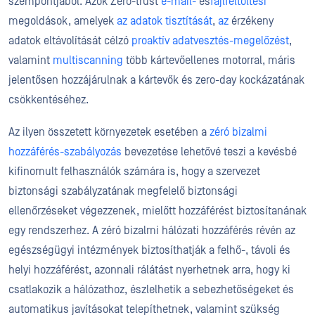
szempontjából. Azok Zero-trust
e-mail-
és
fájlfeltöltési
megoldások, amelyek
az adatok tisztítását
,
az
érzékeny
adatok eltávolítását célzó
proaktív adatvesztés-megelőzést
,
valamint
multiscanning
több kártevőellenes motorral, máris
jelentősen hozzájárulnak a kártevők és zero-day kockázatának
csökkentéséhez.
Az ilyen összetett környezetek esetében a
zéró bizalmi
hozzáférés-szabályozás
bevezetése lehetővé teszi a kevésbé
kifinomult felhasználók számára is, hogy a szervezet
biztonsági szabályzatának megfelelő biztonsági
ellenőrzéseket végezzenek, mielőtt hozzáférést biztosítanának
egy rendszerhez. A zéró bizalmi hálózati hozzáférés révén az
egészségügyi intézmények biztosíthatják a felhő-, távoli és
helyi hozzáférést, azonnali rálátást nyerhetnek arra, hogy ki
csatlakozik a hálózathoz, észlelhetik a sebezhetőségeket és
automatikus javításokat telepíthetnek, valamint szükség