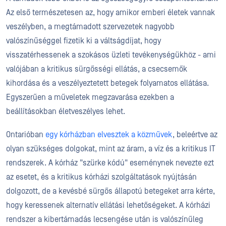
Az első természetesen az, hogy amikor emberi életek vannak
veszélyben, a megtámadott szervezetek nagyobb
valószínűséggel fizetik ki a váltságdíjat, hogy
visszatérhessenek a szokásos üzleti tevékenységükhöz - ami
valójában a kritikus sürgősségi ellátás, a csecsemők
kihordása és a veszélyeztetett betegek folyamatos ellátása.
Egyszerűen a műveletek megzavarása ezekben a
beállításokban életveszélyes lehet.
Ontarióban
egy kórházban elvesztek a közművek
, beleértve az
olyan szükséges dolgokat, mint az áram, a víz és a kritikus IT
rendszerek. A kórház "szürke kódú" eseménynek nevezte ezt
az esetet, és a kritikus kórházi szolgáltatások nyújtásán
dolgozott, de a kevésbé sürgős állapotú betegeket arra kérte,
hogy keressenek alternatív ellátási lehetőségeket. A kórházi
rendszer a kibertámadás lecsengése után is valószínűleg