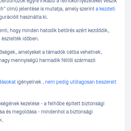
iberbűnözők egyre inkább a felhőkörnyezeteket veszik
ch" című jelentése is mutatja, amely szerint
a kezdeti
gurációit használta ki.
enti, hogy minden hatodik betörés azért kezdődik,
észlelték időben.
őségek, amelyeket a támadók célba vehetnek,
 nagy mennyiségű harmadik féltől származó
dásokat
igényelnek
, nem pedig utólagosan beszerelt
égének kezelése - a felhőbe épített biztonsági
ása és megoldása - mindenhol a biztonsági
k.