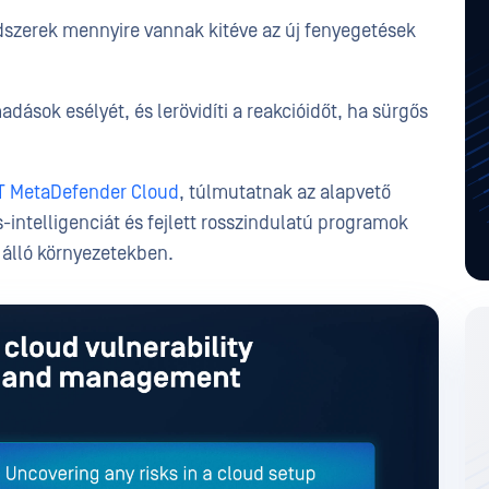
szerek mennyire vannak kitéve az új fenyegetések
dások esélyét, és lerövidíti a reakcióidőt, ha sürgős
 MetaDefender Cloud
, túlmutatnak az alapvető
-intelligenciát és fejlett rosszindulatú programok
 álló környezetekben.