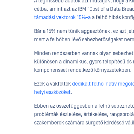
A legfrissebb adatok azt mutatják, hogy a k
célba, amint azt az IBM "Cost of a Data Brea
támadási vektorok 15%-a
a felhő hibás konfi
Bár a 15% nem tűnik aggasztónak, ez azt jel
mert a felhőben lévő sebezhetőségeket nem 
Minden rendszerben vannak olyan sebezhet
különösen a dinamikus, gyors telepítésű és
komponenssel rendelkező környezetekben.
Ezek a vakfoltok
dedikált felhő-natív megol
helyi eszközöket
.
Ebben az összefüggésben a felhő sebezhetős
problémák észlelése, értékelése, rangsorol
szakemberek számára sürgető kérdéssé váli