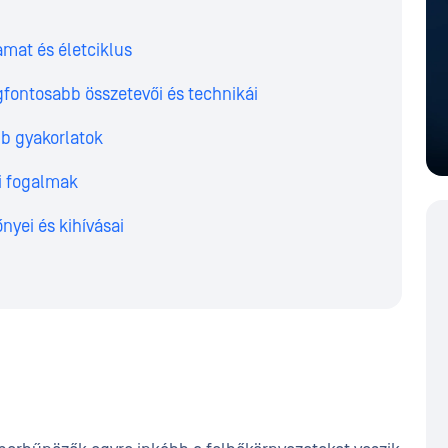
amat és életciklus
fontosabb összetevői és technikái
bb gyakorlatok
i fogalmak
nyei és kihívásai