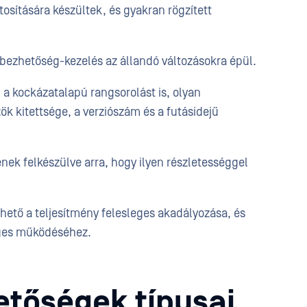
tosítására készültek, és gyakran rögzített
sebezhetőség-kezelés az állandó változásokra épül.
 a kockázatalapú rangsorolást is, olyan
k kitettsége, a verziószám és a futásidejű
k felkészülve arra, hogy ilyen részletességgel
lhető a teljesítmény felesleges akadályozása, és
eges működéséhez.
etőségek típusai