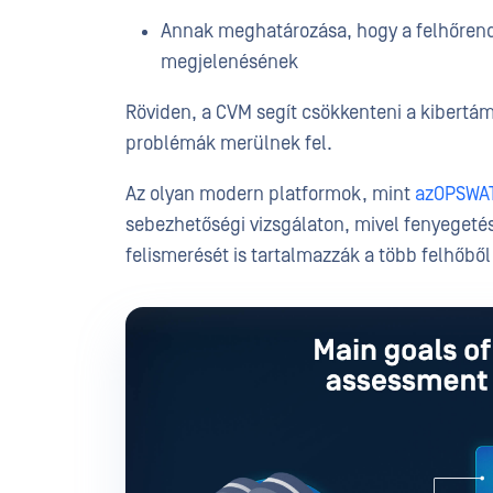
Annak meghatározása, hogy a felhőrend
megjelenésének
Röviden, a CVM segít csökkenteni a kibertáma
problémák merülnek fel.
Az olyan modern platformok, mint
azOPSWAT
sebezhetőségi vizsgálaton, mivel fenyegetés
felismerését is tartalmazzák a több felhőből