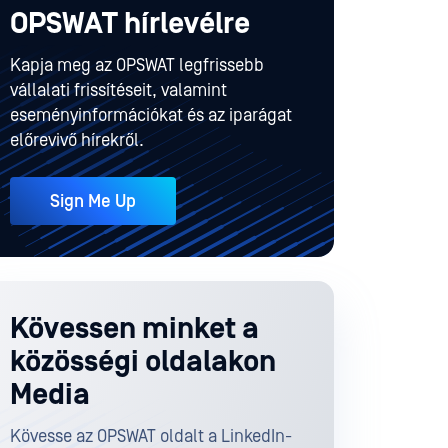
OPSWAT hírlevélre
Kapja meg az OPSWAT legfrissebb
vállalati frissítéseit, valamint
eseményinformációkat és az iparágat
előrevivő hírekről.
Sign Me Up
Kövessen minket a
közösségi oldalakon
Media
Kövesse az OPSWAT oldalt a LinkedIn-