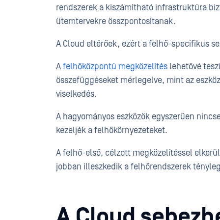
rendszerek a kiszámítható infrastruktúra biz
ütemtervekre összpontosítanak.
A Cloud eltérőek, ezért a felhő-specifikus 
A
felhőközpontú megközelítés
lehetővé teszi
összefüggéseket mérlegelve, mint az eszközö
viselkedés.
A hagyományos eszközök egyszerűen nincsene
kezeljék a felhőkörnyezeteket.
A felhő-első, célzott megközelítéssel elkerü
jobban illeszkedik a felhőrendszerek tényl
A Cloud sebezh