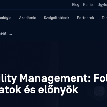
Blog
Karrier
Ügyfé
nológia
Akadémia
Szolgáltatások
Partnerek
Ta
nt: ...
ility Management: Fo
atok és előnyök