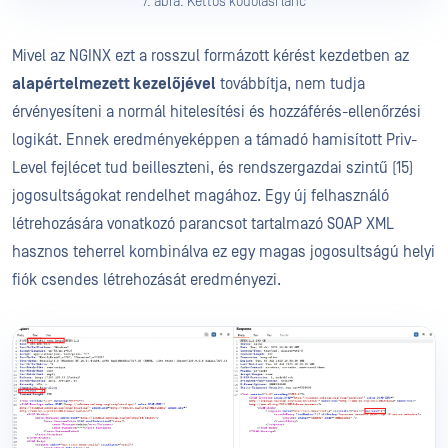
7. ábra: Kettős kódolási lánc
Mivel az NGINX ezt a rosszul formázott kérést kezdetben az
alapértelmezett kezelőjével
továbbítja, nem tudja
érvényesíteni a normál hitelesítési és hozzáférés-ellenőrzési
logikát. Ennek eredményeképpen a támadó hamisított Priv-
Level fejlécet tud beilleszteni, és rendszergazdai szintű (15)
jogosultságokat rendelhet magához. Egy új felhasználó
létrehozására vonatkozó parancsot tartalmazó SOAP XML
hasznos teherrel kombinálva ez egy magas jogosultságú helyi
fiók csendes létrehozását eredményezi.