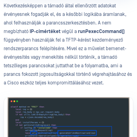
Következésképpen a támadó által ellenőrzött adatokat
érvényesnek fogadják el, és a későbbi logikába áramlanak,
ahol felhasználják a parancsszerkesztésben. A nem
megbízható
IP-címértéket
végül a
runPexecCommand()
függvényben használják fel a TFTP-kérést kezdeményező
rendszerparancs felépítésére. Mivel ez a művelet bemenet-
érvényesítés vagy menekítés nélkül történik, a támadó
tetszőleges parancsokat juttathat be a folyamatba, ami a
parancs fokozott jogosultságokkal történő végrehajtásához és
a Cisco eszköz teljes kompromittálásához vezet.