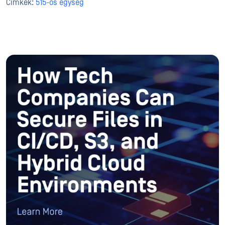
Címkék:
515-ös egység