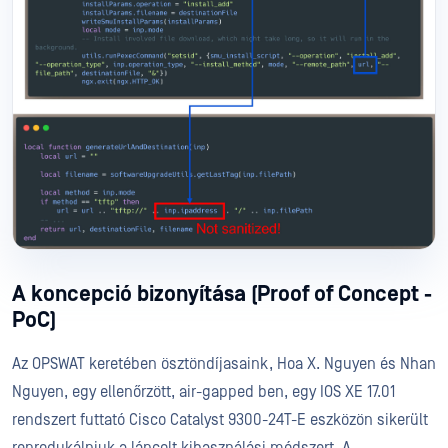
A koncepció bizonyítása (Proof of Concept -
PoC)
Az OPSWAT keretében ösztöndíjasaink, Hoa X. Nguyen és Nhan
Nguyen, egy ellenőrzött, air-gapped ben, egy IOS XE 17.01
rendszert futtató Cisco Catalyst 9300-24T-E eszközön sikerült
reprodukálniuk a láncolt kihasználási módszert. A