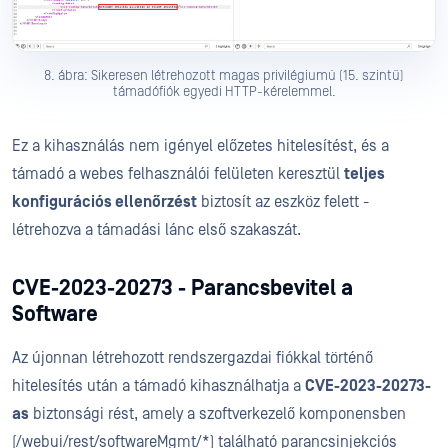
8. ábra: Sikeresen létrehozott magas privilégiumú (15. szintű)
támadófiók egyedi HTTP-kérelemmel.
Ez a kihasználás nem igényel előzetes hitelesítést, és a
támadó a webes felhasználói felületen keresztül
teljes
konfigurációs ellenőrzést
biztosít az eszköz felett -
létrehozva a támadási lánc első szakaszát.
CVE-2023-20273 - Parancsbevitel a
Software
Az újonnan létrehozott rendszergazdai fiókkal történő
hitelesítés után a támadó kihasználhatja a
CVE-2023-20273-
as
biztonsági rést, amely a szoftverkezelő komponensben
(/webui/rest/softwareMgmt/*) található parancsinjekciós