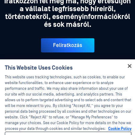
Iratkozzon fel még ma, hogy értesüljön
a vállalat legfrissebb híreiről,
történetekről, eseményinformációkról
és sok másról.
Feliratkozás
This Website Uses Cookies
Hey there!
I'm Ozzy, your OPSWAT virtual assistant.
This website uses tracking technologies, such as cookies, to enable our
How can I help you secure what's critical
website functionalities, to enhance user experience or to analyze
today?
performance and traffic. We may also share information about your use of
our site with our social media, advertising, and analytics partners. This
allows us to perform targeted advertising and to select ads and content that
will be more relevant to you. By clicking “Accept All,” you agree to your
personal data being processed by all cookies and other technologies on our
website. Click “Reject All” to refuse, or “Manage My Preferences” to
manage your choices. See our Cookie Policy for more details on the how we
process your data through cookies and similar technologies:
Cookie Policy