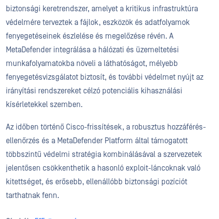
biztonsági keretrendszer, amelyet a kritikus infrastruktúra
védelmére terveztek a fájlok, eszközök és adatfolyamok
fenyegetéseinek észlelése és megelőzése révén. A
MetaDefender integrálása a hálózati és üzemeltetési
munkafolyamatokba növeli a láthatóságot, mélyebb
fenyegetésvizsgálatot biztosít, és további védelmet nyújt az
irányítási rendszereket célzó potenciális kihasználási
kísérletekkel szemben.
Az időben történő Cisco-frissítések, a robusztus hozzáférés-
ellenőrzés és a MetaDefender Platform által támogatott
többszintű védelmi stratégia kombinálásával a szervezetek
jelentősen csökkenthetik a hasonló exploit-láncoknak való
kitettséget, és erősebb, ellenállóbb biztonsági pozíciót
tarthatnak fenn.