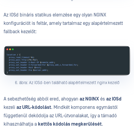
Az IOSd bináris statikus elemzése egy olyan NGINX
konfigurációt is feltár, amely tartalmaz egy alapértelmezett
fallback kezelőt:
6. ábra: Az IOSd-ben található alapértelmezett nginx kezelő
A sebezhetőség abból ered, ahogyan
az NGINX
és
az IOSd
kezeli
az URL-kódolást
. Mindkét komponens egymástól
függetlenül dekódolja az URL-útvonalakat, így a támadó
kihasználhatja a
kettős kódolás megkerülését
.