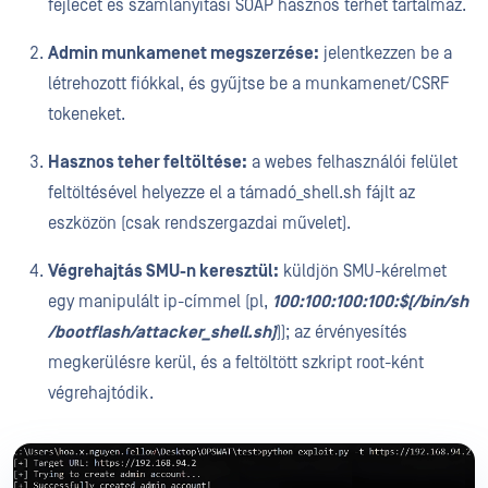
fejlécet és számlanyitási SOAP hasznos terhet tartalmaz.
Admin munkamenet megszerzése:
jelentkezzen be a
létrehozott fiókkal, és gyűjtse be a munkamenet/CSRF
tokeneket.
Hasznos teher feltöltése:
a webes felhasználói felület
feltöltésével helyezze el a támadó_shell.sh fájlt az
eszközön (csak rendszergazdai művelet).
Végrehajtás SMU-n keresztül:
küldjön SMU-kérelmet
egy manipulált ip-címmel (pl,
100:100:100:100:$(/bin/sh
/bootflash/attacker_shell.sh)
)); az érvényesítés
megkerülésre kerül, és a feltöltött szkript root-ként
végrehajtódik.