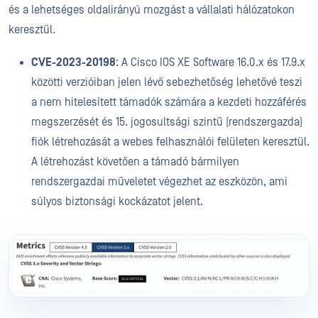
és a lehetséges oldalirányú mozgást a vállalati hálózatokon
keresztül.
CVE-2023-20198
: A Cisco IOS XE Software 16.0.x és 17.9.x
közötti verzióiban jelen lévő sebezhetőség lehetővé teszi
a nem hitelesített támadók számára a kezdeti hozzáférés
megszerzését és 15. jogosultsági szintű (rendszergazda)
fiók létrehozását a webes felhasználói felületen keresztül.
A létrehozást követően a támadó bármilyen
rendszergazdai műveletet végezhet az eszközön, ami
súlyos biztonsági kockázatot jelent.