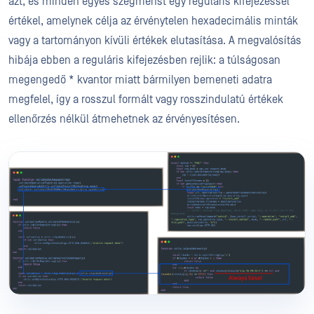
azt, és minden egyes szegmenst egy reguláris kifejezéssel
értékel, amelynek célja az érvénytelen hexadecimális minták
vagy a tartományon kívüli értékek elutasítása. A megvalósítás
hibája ebben a reguláris kifejezésben rejlik: a túlságosan
megengedő * kvantor miatt bármilyen bemeneti adatra
megfelel, így a rosszul formált vagy rosszindulatú értékek
ellenőrzés nélkül átmehetnek az érvényesítésen.