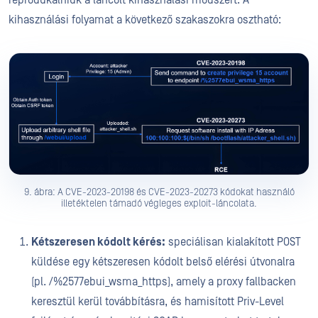
kihasználási folyamat a következő szakaszokra osztható:
9. ábra: A CVE-2023-20198 és CVE-2023-20273 kódokat használó
illetéktelen támadó végleges exploit-láncolata.
Kétszeresen kódolt kérés:
speciálisan kialakított POST
küldése egy kétszeresen kódolt belső elérési útvonalra
(pl. /%2577ebui_wsma_https), amely a proxy fallbacken
keresztül kerül továbbításra, és hamisított Priv-Level