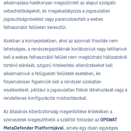
alkalmazása hatékonyan megszünteti az alapul szolgáló
sebezhetőségeket, és megakadályozza a jogosulatlan
jogosultságnövelést vagy parancsbevitelt a webes
felhasználói felületen keresztül.
Azokban a környezetekben, ahol az azonnali frissítés nem
lehetséges, a rendszergazdáknak korlátozniuk vagy letiltaniuk
kell a webes felhasználói felület nem megbízható hálózatokról
történő elérését, szigorú hitelesítési ellenőrzéseket kell
alkalmazniuk a felügyeleti felületek esetében, és
folyamatosan figyelniük kell a rendszer szokatlan
viselkedését, például a jogosulatlan fiókok létrehozását vagy a
rendellenes konfigurációs módosításokat.
Az általános kiberbiztonság megerősítése érdekében a
szervezetek kiegészíthetik a szállítói foltozást az
OPSWAT
MetaDefender Platformjával
, amely egy olyan egységes