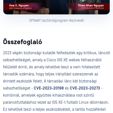
OPSWAT ösztöndíjprogram résztvevői
Összefoglaló
2023 végén biztonsági kutatók felfedeztek egy kritikus, láncolt
sebezhetőséget, amely a Cisco IOS XE webes felhasználói
felületét érinti, és amely lehetővé teszi a nem hitelesített
támadók számára, hogy teljes irányítást szerezzenek az
érintett eszközök felett. A támadási lánc két biztonsági
sebezhetőséget -
CVE-2023-20198
és
CVE-2023-20273
-
kombinál, amelyek együttes kihasználása root szintű
parancsfuttatáshoz vezet az IOS XE-t futtató Linux-állomáson.
Ez lehetővé teszi a teljes eszközátvételt, a tartós hozzáférést