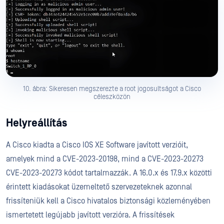
10. ábra: Sikeresen megszerezte a root jogosultságot a Cisco
céleszközön
Helyreállítás
A Cisco kiadta a Cisco IOS XE Software javított verzióit,
amelyek mind a CVE-2023-20198, mind a CVE-2023-20273
CVE-2023-20273 kódot tartalmazzák. A 16.0.x és 17.9.x közötti
érintett kiadásokat üzemeltető szervezeteknek azonnal
frissíteniük kell a Cisco hivatalos biztonsági közleményében
ismertetett legújabb javított verzióra. A frissítések