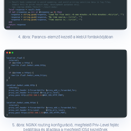
4. ábra: Parancs-elemző kezelő a WebUI forráskódjában
5. ábra: NGINX routing konfiguráció, megfelelő Priv-Level fejléc
beállítása és átadása a megfelelő IOSd kezelőnek