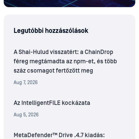
Legutóbbi hozzászólások
A Shai-Hulud visszatért: a ChainDrop
féreg megtámadta az npm-et, és több
száz csomagot fertőzött meg
Aug 7, 2026
Az IntelligentFILE kockázata
Aug 5, 2026
MetaDefender™ Drive .4.7 kiadás: