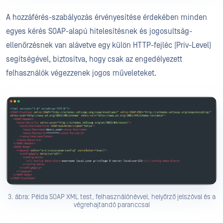
A hozzáférés-szabályozás érvényesítése érdekében minden
egyes kérés SOAP-alapú hitelesítésnek és jogosultság-
ellenőrzésnek van alávetve egy külön HTTP-fejléc (Priv-Level)
segítségével, biztosítva, hogy csak az engedélyezett
felhasználók végezzenek jogos műveleteket.
3. ábra: Példa SOAP XML test, felhasználónévvel, helyőrző jelszóval és a
végrehajtandó paranccsal