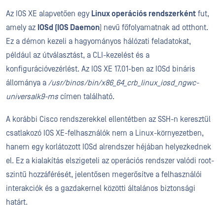
Az IOS XE alapvetően egy
Linux operációs rendszerként
fut,
amely az
IOSd (IOS Daemon
) nevű főfolyamatnak ad otthont.
Ez a démon kezeli a hagyományos hálózati feladatokat,
például az útválasztást, a CLI-kezelést és a
konfigurációvezérlést. Az IOS XE 17.01-ben az IOSd bináris
állománya a
/usr/binos/bin/x86_64_crb_linux_iosd_ngwc-
universalk9-ms
címen található.
A korábbi Cisco rendszerekkel ellentétben az SSH-n keresztül
csatlakozó IOS XE-felhasználók nem a Linux-környezetben,
hanem egy korlátozott IOSd alrendszer héjában helyezkednek
el. Ez a kialakítás elszigeteli az operációs rendszer valódi root-
szintű hozzáférését, jelentősen megerősítve a felhasználói
interakciók és a gazdakernel közötti általános biztonsági
határt.