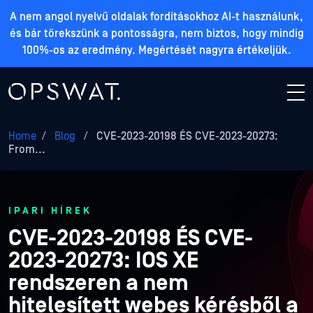
A nem angol nyelvű oldalak fordításokhoz AI-t használunk,
és bár törekszünk a pontosságra, nem biztos, hogy mindig
100%-os az eredmény. Megértését nagyra értékeljük.
Home
/
Blog
/
CVE-2023-20198 ÉS CVE-2023-20273:
From...
IPARI HÍREK
CVE-2023-20198 ÉS CVE-
2023-20273: IOS XE
rendszeren a nem
hitelesített webes kérésből a