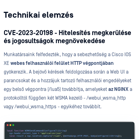
Technikai elemzés
CVE-2023-20198 - Hitelesítés megkerülése
és jogosultságok megnövekedése
Munkatársaink felfedezték, hogy a sebezhetőség a Cisco IOS
XE
webes felhasználói felület HTTP végpontjában
gyökerezik. A bejövő kérések feldolgozása során a Web UI a
parancsokat és a hozzájuk tartozó felhasználói engedélyeket
egy belső végpontra (/lua5) továbbítja, amelyeket
az NGINX
a
protokolltól függően két WSMA kezelő - /webui_wsma_http
vagy /webui_wsma_https - egyikéhez továbbít.