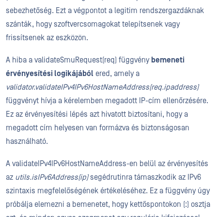
sebezhetőség. Ezt a végpontot a legitim rendszergazdáknak
szánták, hogy szoftvercsomagokat telepítsenek vagy
frissítsenek az eszközön.
A hiba a validateSmuRequest(req) függvény
bemeneti
érvényesítési logikájából
ered, amely a
validator.validateIPv4IPv6HostNameAddress(req.ipaddress)
függvényt hívja a kérelemben megadott IP-cím ellenőrzésére.
Ez az érvényesítési lépés azt hivatott biztosítani, hogy a
megadott cím helyesen van formázva és biztonságosan
használható.
A validateIPv4IPv6HostNameAddress-en belül az érvényesítés
az
utils.isIPv6Address(ip)
segédrutinra támaszkodik az IPv6
szintaxis megfelelőségének értékeléséhez. Ez a függvény úgy
próbálja elemezni a bemenetet, hogy kettőspontokon (:) osztja