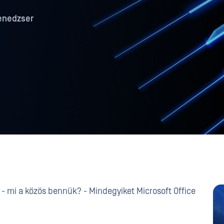
enedzser
- mi a közös bennük? - Mindegyiket Microsoft Office