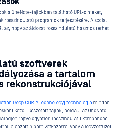
zások
adók a OneNote-fájlokban található URL-címeket,
ák rosszindulatú programok terjesztésére. A social
él az, hogy az áldozat rosszindulatú hasznos terhet
latú szoftverek
ályozása a tartalom
s rekonstrukciójával
ction Deep CDR™ Technology) technológia
minden
ésként kezel. Összetett fájlok, például az OneNote-
 maradjon rejtve egyetlen rosszindulatú komponens
tről, álcázott hiperhivatkozásról vagy a jegyzetfüzet