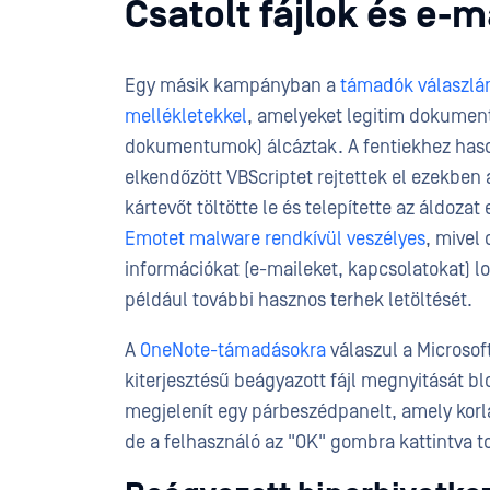
Csatolt fájlok és e-
Egy másik kampányban a
támadók válaszlán
mellékletekkel
, amelyeket legitim dokumen
dokumentumok) álcáztak. A fentiekhez haso
elkendőzött VBScriptet rejtettek el ezekben
kártevőt töltötte le és telepítette az áldoza
Emotet malware rendkívül veszélyes
, mivel
információkat (e-maileket, kapcsolatokat) lo
például további hasznos terhek letöltését.
A
OneNote-támadásokra
válaszul a Microsof
kiterjesztésű beágyazott fájl megnyitását b
megjelenít egy párbeszédpanelt, amely korlá
de a felhasználó az "OK" gombra kattintva tov