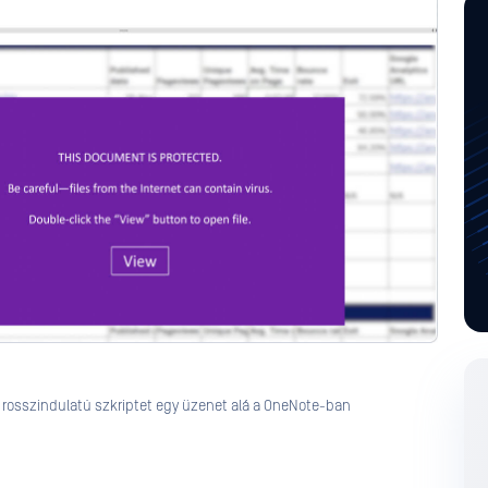
y rosszindulatú szkriptet egy üzenet alá a OneNote-ban