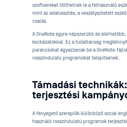
szoftvereket tölthetnek le a felhasználó esz
mint az adatvesztés, a veszélyeztetett esz
csalás.
A OneNote egyre népszerűbb és elérhetőbb, 
kockázatokkal. Ez a tudatlanság megkönnyí
parancsokat ágyazzanak be a OneNote-fájlok
rosszindulatú programokat telepítsenek.
Támadási technikák
terjesztési kampány
A fenyegető szereplők különböző social eng
használó rosszindulatú programok terjesztés