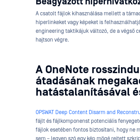
Beágyazott hiperhivatko
A csatolt fájlok kihasználása mellett a tám
hiperlinkeket vagy képeket is felhasználhatj
engineering taktikájuk változó, de a végső c
hajtson végre.
A OneNote rosszindu
átadásának megakad
hatástalanításával é
OPSWAT Deep Content Disarm and Reconstru
fájlt és fájlkomponenst potenciális fenyeget
fájlok esetében fontos biztosítani, hogy ne
sem – legyen szó egy kép mögé rejtett szkrip