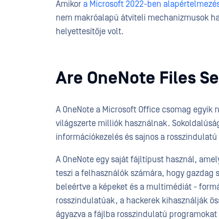
Amikor
a Microsoft 2022-ben alapértelmezés 
nem makróalapú átviteli mechanizmusok hasz
helyettesítője volt.
Are OneNote Files S
A OneNote a Microsoft Office csomag egyik
világszerte milliók használnak. Sokoldalúsá
információkezelés és sajnos a rosszindulat
A OneNote egy saját fájltípust használ, amely
teszi a felhasználók számára, hogy gazdag s
beleértve a képeket és a multimédiát - form
rosszindulatúak, a hackerek kihasználják ö
ágyazva a fájlba rosszindulatú programokat 