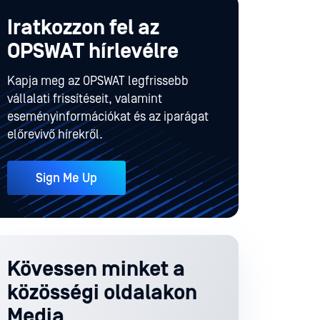
Iratkozzon fel az
OPSWAT hírlevélre
Kapja meg az OPSWAT legfrissebb
vállalati frissítéseit, valamint
eseményinformációkat és az iparágat
előrevivő hírekről.
Sign Me Up
Kövessen minket a
közösségi oldalakon
Media