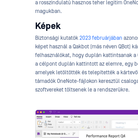
a rosszindulatú hasznos teher legitim OneNo
magukban.
Képek
Biztonsági kutatók
2023 februárjában
azonos
képet használ a Qakbot (más néven QBot) ká
felhasználókat, hogy duplán kattintsanak 
a célpont duplán kattintott az elemre, egy b
amelyek letöltötték és telepítették a kártev
támadók OneNote-fájlokon keresztül csaloga
szoftvereket töltsenek le a rendszerükre.