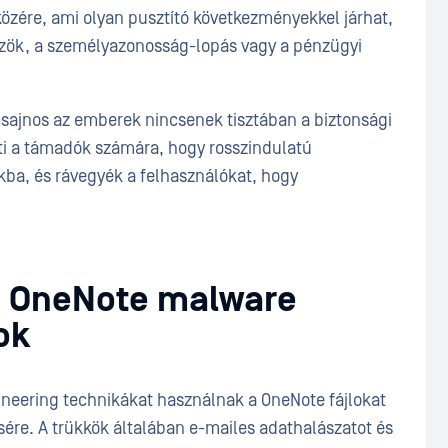
közére, ami olyan pusztító következményekkel járhat,
közök, a személyazonosság-lopás vagy a pénzügyi
sajnos az emberek nincsenek tisztában a biztonsági
ti a támadók számára, hogy rosszindulatú
ba, és rávegyék a felhasználókat, hogy
: OneNote malware
ok
ineering technikákat használnak a OneNote fájlokat
ére. A trükkök általában e-mailes adathalászatot és