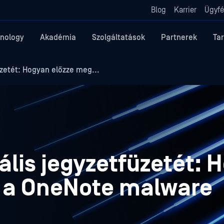
Blog
Karrier
Ügyfé
nology
Akadémia
Szolgáltatások
Partnerek
Ta
üzetét: Hogyan előzze meg...
ális jegyzetfüzetét: 
 a OneNote malware