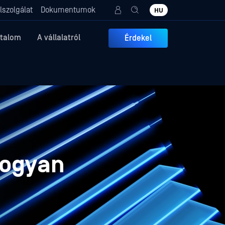
lszolgálat
Dokumentumok
HU
rtalom
A vállalatról
Érdekel
Hogyan