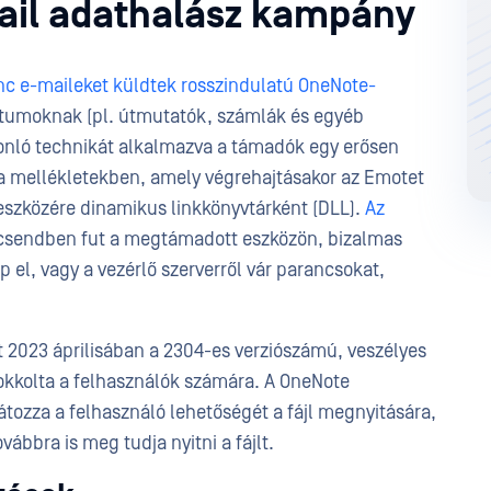
mail adathalász kampány
c e-maileket küldtek rosszindulatú OneNote-
tumoknak (pl. útmutatók, számlák és egyéb
nló technikát alkalmazva a támadók egy erősen
 a mellékletekben, amely végrehajtásakor az Emotet
t eszközére dinamikus linkkönyvtárként (DLL).
Az
 csendben fut a megtámadott eszközön, bizalmas
p el, vagy a vezérlő szerverről vár parancsokat,
t 2023 áprilisában a 2304-es verziószámú, veszélyes
lokkolta a felhasználók számára. A OneNote
tozza a felhasználó lehetőségét a fájl megnyitására,
ábbra is meg tudja nyitni a fájlt.