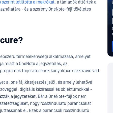
szerint letiltotta a makrókat
, a támadók áttértek a
nálatára - és a szerény OneNote-fájl tökéletes
ecure?
 népszerű termelékenységi alkalmazása, amelyet
ga miatt a OneNote a jegyzetelés, az
ú programok terjesztésének kényelmes eszközévé vált.
et a .one fájlkiterjesztés jelöl, és amely lehetővé
zöveggel, digitális kézírással és objektumokkal -
ázzák a jegyzeteket. Bár a OneNote-fájlok nem
sszetettségüket, hogy rosszindulatú parancsokat
juttassanak el. Ezek a parancsok rosszindulatú