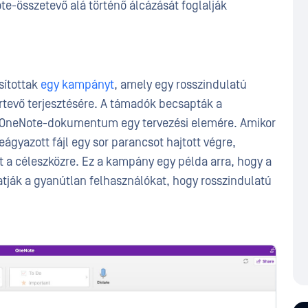
te-összetevő alá történő álcázását foglalják
ítottak
egy kampányt
, amely egy rosszindulatú
rtevő terjesztésére. A támadók becsapták a
a OneNote-dokumentum egy tervezési elemére. Amikor
eágyazott fájl egy sor parancsot hajtott végre,
őt a céleszközre. Ez a kampány egy példa arra, hogy a
tják a gyanútlan felhasználókat, hogy rosszindulatú