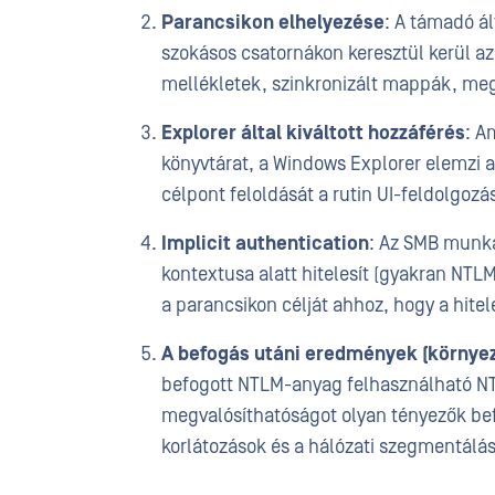
Parancsikon elhelyezése
: A támadó ál
szokásos csatornákon keresztül kerül a
mellékletek, szinkronizált mappák, meg
Explorer által kiváltott hozzáférés
: A
könyvtárat, a Windows Explorer elemzi a
célpont feloldását a rutin UI-feldolgozá
Implicit authentication
: Az SMB munka
kontextusa alatt hitelesít (gyakran NTL
a parancsikon célját ahhoz, hogy a hitel
A befogás utáni eredmények (környez
befogott NTLM-anyag felhasználható NTLM
megvalósíthatóságot olyan tényezők bef
korlátozások és a hálózati szegmentálás