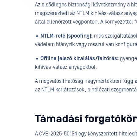
Az elsődleges biztonsági következmény a hit
megszerezheti az NTLM kihívás-válasz anyago
által ellenőrzött végponton. A környezettől
•
NTLM-relé (spoofing):
más szolgáltatásokn
védelem hiányzik vagy rosszul van konfigurá
•
Offline jelszó kitalálás/feltörés:
gyenge j
kihívás-válasz anyagokból.
A megvalósíthatóság nagymértékben függ az o
az NTLM korlátozások, a hálózati szegmentál
Támadási forgatókö
A CVE-2025-50154 egy kényszerített hitelesí