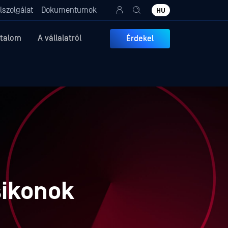
lszolgálat
Dokumentumok
HU
rtalom
A vállalatról
Érdekel
M
sikonok