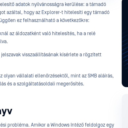
elesítő adatok nyilvánosságra kerülése: a támadó
t azáltal, hogy az Explorer-t hitelesíti egy támadó
 függően ez felhasználható a következőkre:
ál az áldozatként való hitelesítés, ha a relé
lva.
elszavak visszaállításának kísérlete a rögzített
lyan vállalati ellenőrzésektől, mint az SMB aláírás,
ás és a szolgáltatásoldali megerősítés.
nyv
tési probléma. Amikor a Windows Intéző feldolgoz egy