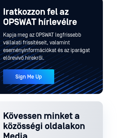
Iratkozzon fel az
OPSWAT hírlevélre
Kapja meg az OPSWAT legfrissebb
vállalati frissítéseit, valamint
eseményinformációkat és az iparágat
előrevivő hírekről.
Sign Me Up
Kövessen minket a
közösségi oldalakon
Media