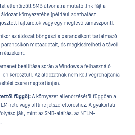
tal ellenőrzött SMB útvonalra mutató .lnk fájl a
z áldozat környezetébe (például adathalász
osztott fájltárolók vagy egy meglévő támaszpont).
mikor az áldozat böngészi a parancsikont tartalmazó
 parancsikon metaadatait, és megkísérelheti a távoli
s részeként.
menet beállítása során a Windows a felhasználó
M-en keresztül). Az áldozatnak nem kell végrehajtania
esítési csere megtörténjen.
ettől függő):
A környezet ellenőrzésétől függően a
-relé vagy offline jelszófeltöréshez. A gyakorlati
olyásolják, mint az SMB-aláírás, az NTLM-
.