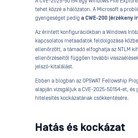
A CVE-2025-50154 egy Windows File Explorer
tehet közzé a hálózaton. A Microsoft a probl
gyengeséget pedig
a CWE-200 (érzékeny i
Az érintett konfigurációkban a Windows Intéz
kapcsolatos metaadatok feldolgozása közben.
ellenőrzött, a támadó elfoghatja az NTLM kih
ellenőrzéseitől függően további visszaélések
jelszó-kitalálást.
Ebben a blogban az OPSWAT Fellowship Prog
alapján vizsgáljuk a CVE-2025-50154-et, és 
hitelesítés kockázatának csökkentésére.
Hatás és kockázat