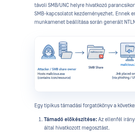
távoli SMB/UNC helyre hivatkozó parancsikon
SMB-kapcsolatot kezdeményezhet. Ennek er
munkamenet beállítása során generált NTLM 
Egy tipikus támadási forgatókönyv a követke
Támadó előkészítése:
Az ellenfél irány
által hivatkozott megosztást.