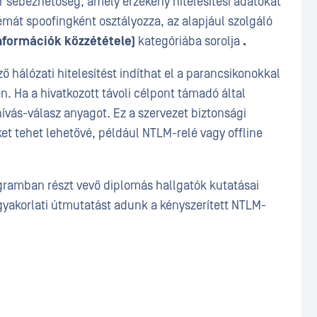
 sebezhetőség, amely érzékeny hitelesítési adatokat
émát spoofingként osztályozza, az alapjául szolgáló
nformációk közzététele)
kategóriába sorolja
.
ő hálózati hitelesítést indíthat el a parancsikonokkal
 Ha a hivatkozott távoli célpont támadó által
ívás-válasz anyagot. Ez a szervezet biztonsági
et tehet lehetővé, például NTLM-relé vagy offline
ramban részt vevő diplomás hallgatók kutatásai
gyakorlati útmutatást adunk a kényszerített NTLM-