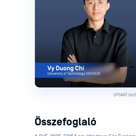
OPSWAT öszt
Összefoglaló