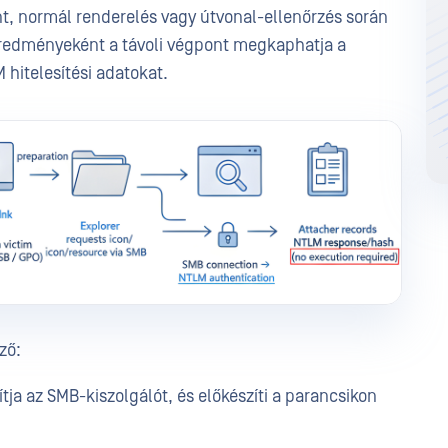
t, normál renderelés vagy útvonal-ellenőrzés során
edményeként a távoli végpont megkaphatja a
hitelesítési adatokat.
ző:
ítja az SMB-kiszolgálót, és előkészíti a parancsikon