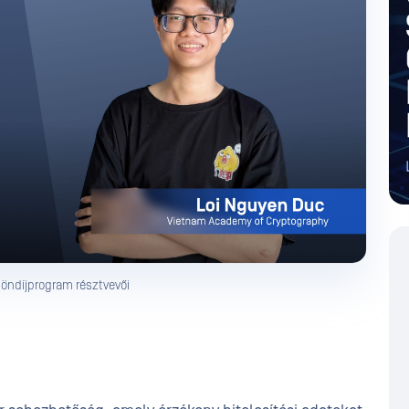
öndíjprogram résztvevői