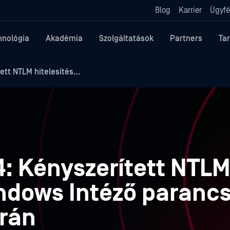
Blog
Karrier
Ügyfé
hnológia
Akadémia
Szolgáltatások
Partners
Ta
ett NTLM hitelesítés…
: Kényszerített NTL
indows Intéző paranc
orán