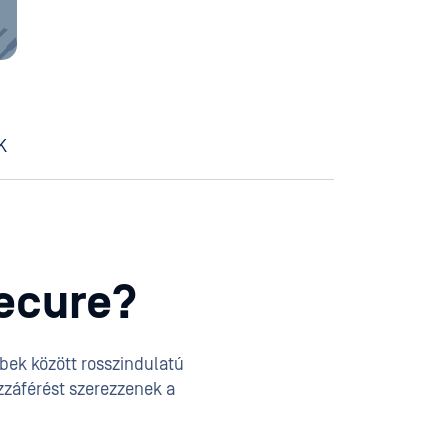
K
Secure?
bek között rosszindulatú
ozzáférést szerezzenek a