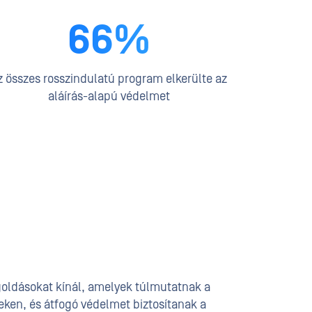
66%
z összes rosszindulatú program elkerülte az
aláírás-alapú védelmet
oldásokat kínál, amelyek túlmutatnak a
en, és átfogó védelmet biztosítanak a