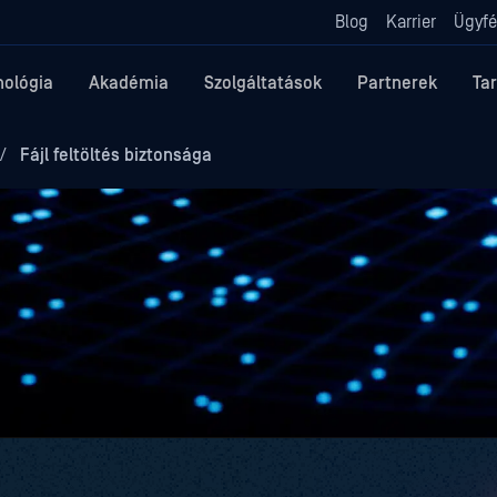
Blog
Karrier
Ügyfé
nológia
Akadémia
Szolgáltatások
Partnerek
Ta
/
Fájl feltöltés biztonsága