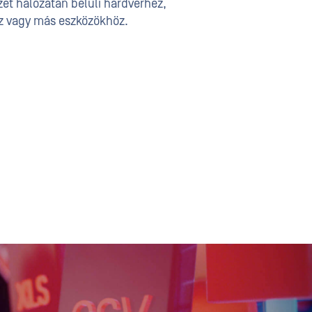
et hálózatán belüli hardverhez,
z vagy más eszközökhöz.