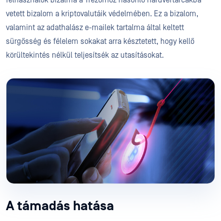
felhasználók bizalma a Trezorhoz hasonló hardvertárcákba
vetett bizalom a kriptovalutáik védelmében. Ez a bizalom,
valamint az adathalász e-mailek tartalma által keltett
sürgősség és félelem sokakat arra késztetett, hogy kellő
körültekintés nélkül teljesítsék az utasításokat.
A támadás hatása