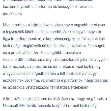
kezdeményezett a platformja biztonságának fokozása
érdekében.
Mivel azonban a kriptopénzek piaca egyre nagyobb teret nyer
a fogyasztók körében, és a kiberbűnözők is egyre nagyobb
figyelmet fordítanak rá, a kriptotársaságoknak fokozniuk kell
biztonsági megközelítésüket, és növelniük kell az éberséget
és a proaktivitást. Amikor a legtöbb tranzakció
visszafordíthatatlan, és a digitális pénztárcák jelentős vagyont
tartalmaznak, a robusztus és dinamikus e-mail biztonság
megvalósítása elengedhetetlen a felhasználók pénzügyi
eszközeinek védelme, valamint az e platformok integritásának
és az azokba vetett bizalom fenntartása érdekében.
A kriptovállalatok számára az első lépés az, hogy megértsék a
Microsoft 365-öshöz hasonló beépített e-mail biztonsági