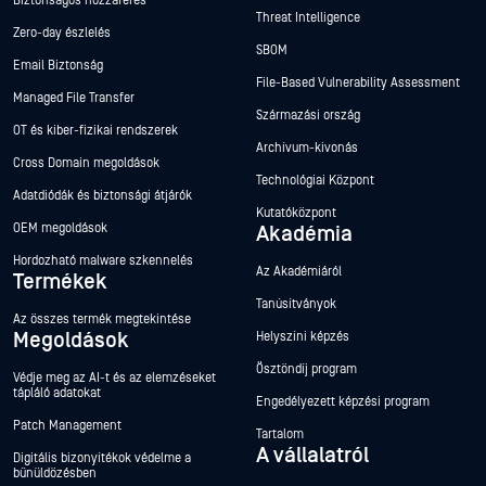
Biztonságos hozzáférés
Threat Intelligence
Zero-day észlelés
SBOM
Email Biztonság
File-Based Vulnerability Assessment
Managed File Transfer
Származási ország
OT és kiber-fizikai rendszerek
Archívum-kivonás
Cross Domain megoldások
Technológiai Központ
Adatdiódák és biztonsági átjárók
Kutatóközpont
OEM megoldások
Akadémia
Hordozható malware szkennelés
Az Akadémiáról
Termékek
Tanúsítványok
Az összes termék megtekintése
Megoldások
Helyszíni képzés
Ösztöndíj program
Védje meg az AI-t és az elemzéseket
tápláló adatokat
Engedélyezett képzési program
Patch Management
Tartalom
A vállalatról
Digitális bizonyítékok védelme a
bűnüldözésben