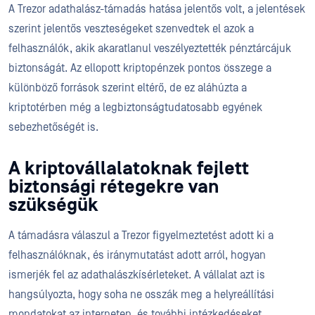
A Trezor adathalász-támadás hatása jelentős volt, a jelentések
szerint jelentős veszteségeket szenvedtek el azok a
felhasználók, akik akaratlanul veszélyeztették pénztárcájuk
biztonságát. Az ellopott kriptopénzek pontos összege a
különböző források szerint eltérő, de ez aláhúzta a
kriptotérben még a legbiztonságtudatosabb egyének
sebezhetőségét is.
A kriptovállalatoknak fejlett
biztonsági rétegekre van
szükségük
A támadásra válaszul a Trezor figyelmeztetést adott ki a
felhasználóknak, és iránymutatást adott arról, hogyan
ismerjék fel az adathalászkísérleteket. A vállalat azt is
hangsúlyozta, hogy soha ne osszák meg a helyreállítási
mondatokat az interneten, és további intézkedéseket