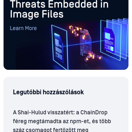
Legutóbbi hozzászólások
A Shai-Hulud visszatért: a ChainDrop
féreg megtámadta az npm-et, és több
száz csomagot fertőzött meg