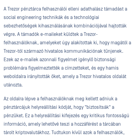
A Trezor pénztárca felhasználói elleni adathalász támadást a
social engineering technikák és a technológiai
sebezhetőségek kihasználásának kombinációjával hajtották
végre. A támadók e-maileket küldtek a Trezor-
felhasználóknak, amelyeket úgy alakítottak ki, hogy magától a
Trezor-tól származó hivatalos kommunikációnak tűnjenek.
Ezek az e-mailek azonnali figyelmet igénylő biztonsági
problémára figyelmeztették a címzetteket, és egy hamis
weboldalra irányították őket, amely a Trezor hivatalos oldalát
utánozta.
Az oldalra lépve a felhasználóknak meg kellett adniuk a
pénztárcájuk helyreállítási kódját, hogy "biztosítsák" a
pénzüket. Ez a helyreállítási kifejezés egy kritikus fontosságú
információ, amely lehetővé teszi a hozzáférést a tárcában
tárolt kriptovalutákhoz. Tudtukon kívül azok a felhasználók,