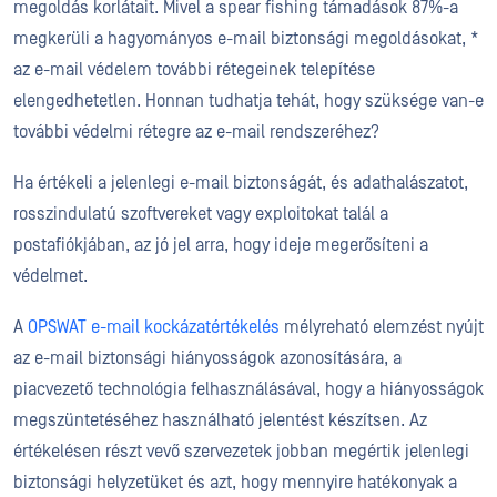
megoldás korlátait. Mivel a spear fishing támadások 87%-a
megkerüli a hagyományos e-mail biztonsági megoldásokat, *
az e-mail védelem további rétegeinek telepítése
elengedhetetlen. Honnan tudhatja tehát, hogy szüksége van-e
további védelmi rétegre az e-mail rendszeréhez?
Ha értékeli a jelenlegi e-mail biztonságát, és adathalászatot,
rosszindulatú szoftvereket vagy exploitokat talál a
postafiókjában, az jó jel arra, hogy ideje megerősíteni a
védelmet.
A
OPSWAT e-mail kockázatértékelés
mélyreható elemzést nyújt
az e-mail biztonsági hiányosságok azonosítására, a
piacvezető technológia felhasználásával, hogy a hiányosságok
megszüntetéséhez használható jelentést készítsen. Az
értékelésen részt vevő szervezetek jobban megértik jelenlegi
biztonsági helyzetüket és azt, hogy mennyire hatékonyak a