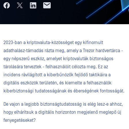
2023-ban a kriptovaluta-közösséget egy kifinomult
adathalász-támadás rázta meg, amely a Trezor hardvertárca -
egy népszerű eszköz, amelyet kriptovaluták biztonságos
tárolására terveztek - felhasználóit célozta meg. Ez az
incidens rávilágított a kiberbűnözők fejlődő taktikáira a
digitális eszközök területén, és kiemelte a felhasználók
kiberbiztonsági tudatosságának és éberségének fontosságát.
De vajon a legjobb biztonságtudatosság is elég lesz-e ahhoz,
hogy elhárítsuk a digitális horizonton megjelenő meglepő új
fenyegetéseket?