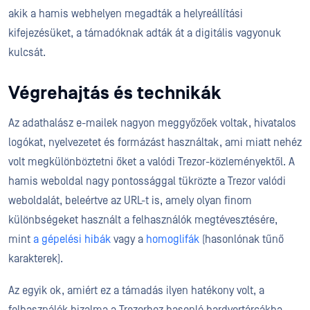
akik a hamis webhelyen megadták a helyreállítási
kifejezésüket, a támadóknak adták át a digitális vagyonuk
kulcsát.
Végrehajtás és technikák
Az adathalász e-mailek nagyon meggyőzőek voltak, hivatalos
logókat, nyelvezetet és formázást használtak, ami miatt nehéz
volt megkülönböztetni őket a valódi Trezor-közleményektől. A
hamis weboldal nagy pontossággal tükrözte a Trezor valódi
weboldalát, beleértve az URL-t is, amely olyan finom
különbségeket használt a felhasználók megtévesztésére,
mint
a gépelési hibák
vagy a
homoglifák
(hasonlónak tűnő
karakterek).
Az egyik ok, amiért ez a támadás ilyen hatékony volt, a