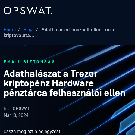
Home
/
Blog
/
Adathalászat használt ellen Trezor
kriptovaluta...
EMAIL BIZTONSÁG
Adathalászat a Trezor
kriptopénz Hardware
pénztárca felhasználói ellen
Írta:
OPSWAT
Mar 18, 2024
Ossza meg ezt a bejegyzést