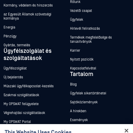
Rólunk
Kormány, védelem és hírszerzés
Vezetői csapat
az Egyesült Államok szövetségi
kormánya
Ügyfelek
Energia
Hírlevél feliratkozás
Pénzügy
Termékek megfelelősége és
tanúsítványok
Gyártás, termelés
Ügyfélszolgálat és
Karrier
szolgáltatások
Nyitott pozíciók
Ügyfélszolgálat
Kapcsolatfelvétel
Tartalom
Új bejelentés
Blog
Műszaki ügyfélkapcsolat-kezelés
Ügyfelek sikertörténetei
Szakmai szolgáltatások
Sajtóközlemények
My OPSWAT felügyelete
A hírekben
Végrehajtási szolgáltatások
Események
My OPSWAT Portal
Webináriumok
Műszaki dokumentáció
This Website Uses Cookies