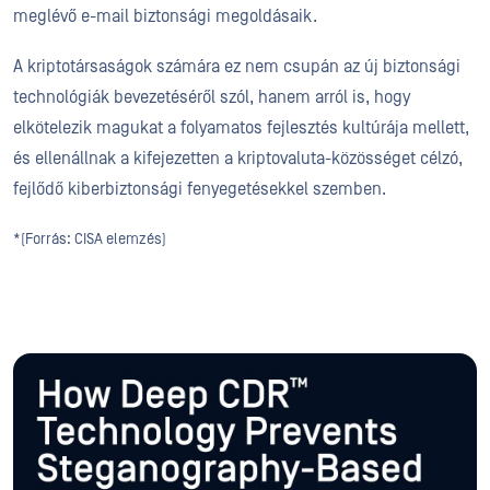
meglévő e-mail biztonsági megoldásaik.
A kriptotársaságok számára ez nem csupán az új biztonsági
technológiák bevezetéséről szól, hanem arról is, hogy
elkötelezik magukat a folyamatos fejlesztés kultúrája mellett,
és ellenállnak a kifejezetten a kriptovaluta-közösséget célzó,
fejlődő kiberbiztonsági fenyegetésekkel szemben.
*(Forrás: CISA elemzés)