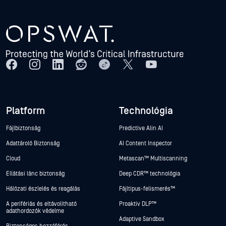
Platform
Technológia
Fájlbiztonság
Predictive Alin AI
Adattároló Biztonság
AI Content Inspector
Cloud
Metascan™ Multiscanning
Ellátási lánc biztonság
Deep CDR™ technológia
Hálózati észlelés és reagálás
Fájltípus-felismerés™
A perifériás és eltávolítható
Proaktív DLP™
adathordozók védelme
Adaptive Sandbox