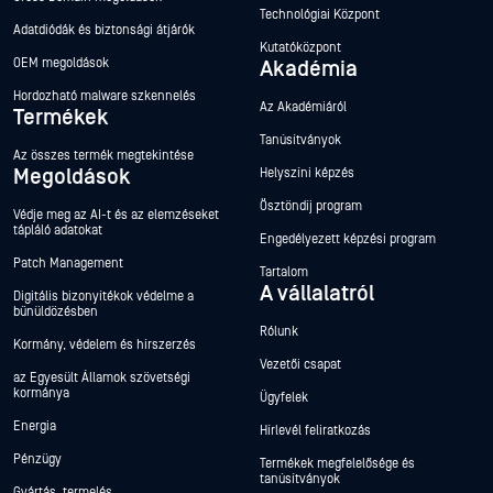
Technológiai Központ
Adatdiódák és biztonsági átjárók
Kutatóközpont
OEM megoldások
Akadémia
Hordozható malware szkennelés
Az Akadémiáról
Termékek
Tanúsítványok
Az összes termék megtekintése
Megoldások
Helyszíni képzés
Ösztöndíj program
Védje meg az AI-t és az elemzéseket
tápláló adatokat
Engedélyezett képzési program
Patch Management
Tartalom
A vállalatról
Digitális bizonyítékok védelme a
bűnüldözésben
Rólunk
Kormány, védelem és hírszerzés
Vezetői csapat
az Egyesült Államok szövetségi
kormánya
Ügyfelek
Energia
Hírlevél feliratkozás
Pénzügy
Termékek megfelelősége és
tanúsítványok
Gyártás, termelés