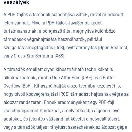
veszélyek
A PDF-fájlok a támadók célpontjává váltak, mivel mindenütt
jelen vannak. Mivel a PDF-fájlok JavaScript-kódot
tartalmazhatnak, a böngésző által megnyitva különböző
támadások végrehajtására használhatók, például
szolgáltatásmegtagadás (DoS), nyílt átirányítás (Open Redirect)
vagy Cross-Site Scripting (XSS).
A támadók emellett olyan kihasználható technikákat is
alkalmazhatnak, mint a Use After Free (UAF) és a Buffer
Overflow (BoF). Kihasználhatják a szoftverhiba kezelését is,
hogy távoli kódvégrehajtási (RCE) támadást hajtsanak végre az
áldozat rendszerén. Ennek eredményeként egy PDF-fájl
zsarolóprogramot hordozhat, amely titkosítja a gépen lévő
adatokat, és jelentős váltságdíjat követel a helyreállításért,
vagy a támadók teljes irányítást szerezhetnek az áldozat gépe