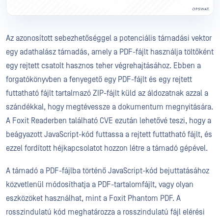
Az azonosított sebezhetőséggel a potenciális támadási vektor
egy adathalász támadás, amely a PDF-fájlt használja töltőként
egy rejtett csatolt hasznos teher végrehajtásához. Ebben a
forgatókönyvben a fenyegető egy PDF-fájlt és egy rejtett
futtatható fájlt tartalmazó ZIP-fájlt küld az áldozatnak azzal a
szándékkal, hogy megtévessze a dokumentum megnyitására.
A Foxit Readerben található CVE ezután lehetővé teszi, hogy a
beágyazott JavaScript-kód futtassa a rejtett futtatható fájlt, és
ezzel fordított héjkapcsolatot hozzon létre a támadó gépével.
A támadó a PDF-fájlba történő JavaScript-kód bejuttatásához
közvetlenül módosíthatja a PDF-tartalomfájlt, vagy olyan
eszközöket használhat, mint a Foxit Phantom PDF. A
rosszindulatú kód meghatározza a rosszindulatú fájl elérési