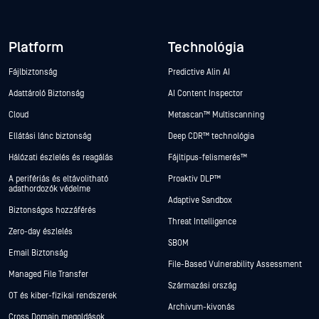
Platform
Technológia
Fájlbiztonság
Predictive Alin AI
Adattároló Biztonság
AI Content Inspector
Cloud
Metascan™ Multiscanning
Ellátási lánc biztonság
Deep CDR™ technológia
Hálózati észlelés és reagálás
Fájltípus-felismerés™
A perifériás és eltávolítható
Proaktív DLP™
adathordozók védelme
Adaptive Sandbox
Biztonságos hozzáférés
Threat Intelligence
Zero-day észlelés
SBOM
Email Biztonság
File-Based Vulnerability Assessment
Managed File Transfer
Származási ország
OT és kiber-fizikai rendszerek
Archívum-kivonás
Cross Domain megoldások