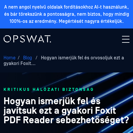
A nem angol nyelvű oldalak fordításokhoz AI-t használunk,
és bár törekszünk a pontosságra, nem biztos, hogy mindig
100%-os az eredmény. Megértését nagyra értékeljük.
Home
/
Blog
/
Hogyan ismerjük fel és orvosoljuk ezt a
gyakori Foxit...
KRITIKUS HÁLÓZATI BIZTONSÁG
Hogyan ismerjük fel és
javítsuk ezt a gyakori Foxit
PDF Reader sebezhetőséget?