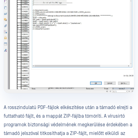
A rosszindulatú PDF-fájlok elkészítése után a támadó elrejti a
futtatható fájlt, és a mappát ZIP-fájlba tömöríti. A vírusirtó
programok biztonsági védelmének megkerülése érdekében a
támadó jelszóval titkosíthatja a ZIP-fájlt, mielőtt elküldi az