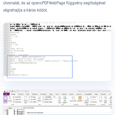
útvonalát, és az opencPDFWebPage függvény segítségével
végrehajtja a káros kódot.