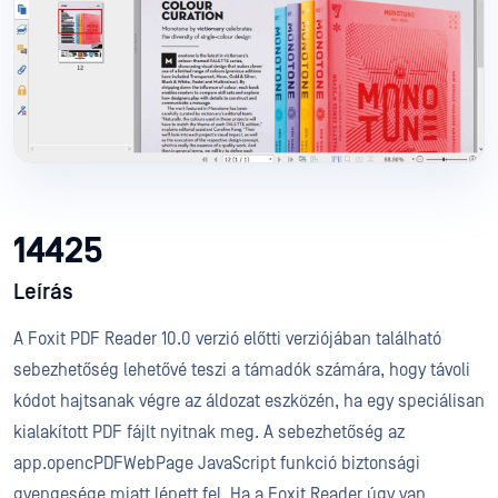
14425
Leírás
A Foxit PDF Reader 10.0 verzió előtti verziójában található
sebezhetőség lehetővé teszi a támadók számára, hogy távoli
kódot hajtsanak végre az áldozat eszközén, ha egy speciálisan
kialakított PDF fájlt nyitnak meg. A sebezhetőség az
app.opencPDFWebPage JavaScript funkció biztonsági
gyengesége miatt lépett fel. Ha a Foxit Reader úgy van