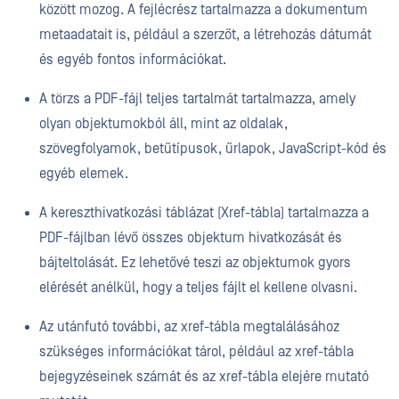
között mozog. A fejlécrész tartalmazza a dokumentum
metaadatait is, például a szerzőt, a létrehozás dátumát
és egyéb fontos információkat.
A törzs a PDF-fájl teljes tartalmát tartalmazza, amely
olyan objektumokból áll, mint az oldalak,
szövegfolyamok, betűtípusok, űrlapok, JavaScript-kód és
egyéb elemek.
A kereszthivatkozási táblázat (Xref-tábla) tartalmazza a
PDF-fájlban lévő összes objektum hivatkozását és
bájteltolását. Ez lehetővé teszi az objektumok gyors
elérését anélkül, hogy a teljes fájlt el kellene olvasni.
Az utánfutó további, az xref-tábla megtalálásához
szükséges információkat tárol, például az xref-tábla
bejegyzéseinek számát és az xref-tábla elejére mutató