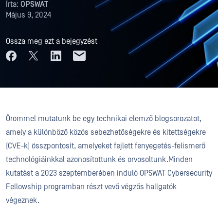
Írta:
OPSWAT
Május 9, 2024
Ossza meg ezt a bejegyzést
Örömmel mutatunk be egy technikai elemző blogsorozatot,
amely a különböző közös sebezhetőségekre és kitettségekre
(CVE-k) összpontosít, amelyeket fejlett fenyegetés-felismerő
technológiáinkkal azonosítottunk és orvosoltunk.Minden
kutatást a 2023 szeptemberében induló OPSWAT Cybersecurity
Fellowship programban részt vevő végzős hallgatók
végeznek.