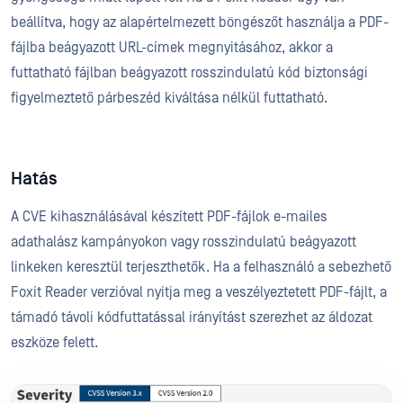
beállítva, hogy az alapértelmezett böngészőt használja a PDF-
fájlba beágyazott URL-címek megnyitásához, akkor a
futtatható fájlban beágyazott rosszindulatú kód biztonsági
figyelmeztető párbeszéd kiváltása nélkül futtatható.
Hatás
A CVE kihasználásával készített PDF-fájlok e-mailes
adathalász kampányokon vagy rosszindulatú beágyazott
linkeken keresztül terjeszthetők. Ha a felhasználó a sebezhető
Foxit Reader verzióval nyitja meg a veszélyeztetett PDF-fájlt, a
támadó távoli kódfuttatással irányítást szerezhet az áldozat
eszköze felett.