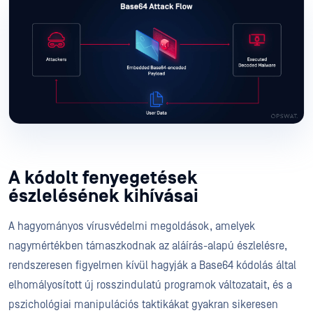
A kódolt fenyegetések
észlelésének kihívásai
A hagyományos vírusvédelmi megoldások, amelyek
nagymértékben támaszkodnak az aláírás-alapú észlelésre,
rendszeresen figyelmen kívül hagyják a Base64 kódolás által
elhomályosított új rosszindulatú programok változatait, és a
pszichológiai manipulációs taktikákat gyakran sikeresen