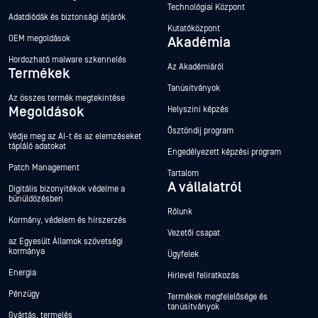
Technológiai Központ
Adatdiódák és biztonsági átjárók
Kutatóközpont
OEM megoldások
Akadémia
Hordozható malware szkennelés
Az Akadémiáról
Termékek
Tanúsítványok
Az összes termék megtekintése
Megoldások
Helyszíni képzés
Ösztöndíj program
Védje meg az AI-t és az elemzéseket
tápláló adatokat
Engedélyezett képzési program
Patch Management
Tartalom
A vállalatról
Digitális bizonyítékok védelme a
bűnüldözésben
Rólunk
Kormány, védelem és hírszerzés
Vezetői csapat
az Egyesült Államok szövetségi
kormánya
Ügyfelek
Energia
Hírlevél feliratkozás
Pénzügy
Termékek megfelelősége és
tanúsítványok
Gyártás, termelés