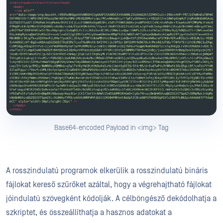
Base64-encoded Payload in <img> Tag
A rosszindulatú programok elkerülik a rosszindulatú bináris
fájlokat kereső szűrőket azáltal, hogy a végrehajtható fájlokat
jóindulatú szövegként kódolják. A célböngésző dekódolhatja a
szkriptet, és összeállíthatja a hasznos adatokat a