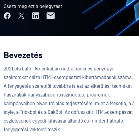
Ossza meg ezt a bejegyzést
Bevezetés
2021 óta Latin-Amerikában nőtt a banki és pénzügyi
szektorokat célzó HTML-csempészeti kibertámadások száma.
A fenyegetés szereplői továbbra is ezt az elkerülési technikát
használják nagyszabású rosszindulatú programok
kampányaiban olyan trójaiak terjesztésére, mint a Mekotio, a /
style, a Trickbot és a QakBot. Az obfuszkált HTML-csempészet
észlelésének egyedi kihívásai állandó és mindent átható
fenyegetési vektorrá teszik.