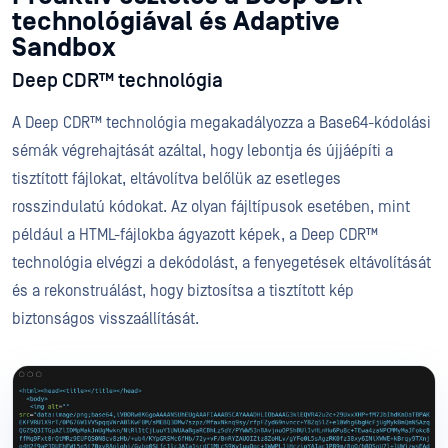
technológiával és Adaptive
Sandbox
Deep CDR™ technológia
A Deep CDR™ technológia megakadályozza a Base64-kódolási
sémák végrehajtását azáltal, hogy lebontja és újjáépíti a
tisztított fájlokat, eltávolítva belőlük az esetleges
rosszindulatú kódokat. Az olyan fájltípusok esetében, mint
például a HTML-fájlokba ágyazott képek, a Deep CDR™
technológia elvégzi a dekódolást, a fenyegetések eltávolítását
és a rekonstruálást, hogy biztosítsa a tisztított kép
biztonságos visszaállítását.