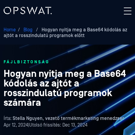
Home
/
Blog
/
Hogyan nyitja meg a Base64 kódolás az
ajtót a rosszindulatú programok előtt
FÁJLBIZTONSÁG
Hogyan nyitja meg a Base64
kódolás az ajtót a
rosszindulatú programok
számára
Írta:
Stella Nguyen, vezető termékmarketing menedzser
Apr 12, 2024
|
Utolsó frissítés:
Dec 13, 2024