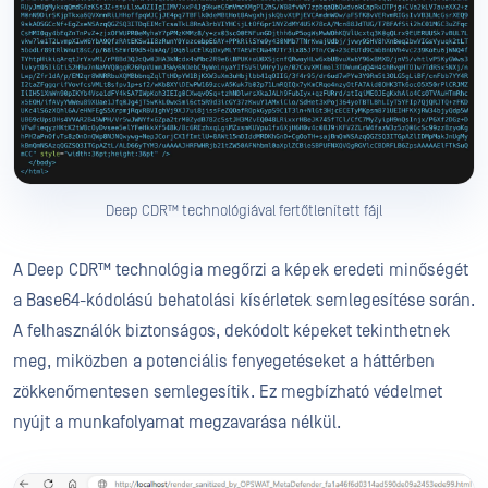
Deep CDR™ technológiával fertőtlenített fájl
A Deep CDR™ technológia megőrzi a képek eredeti minőségét
a Base64-kódolású behatolási kísérletek semlegesítése során.
A felhasználók biztonságos, dekódolt képeket tekinthetnek
meg, miközben a potenciális fenyegetéseket a háttérben
zökkenőmentesen semlegesítik. Ez megbízható védelmet
nyújt a munkafolyamat megzavarása nélkül.