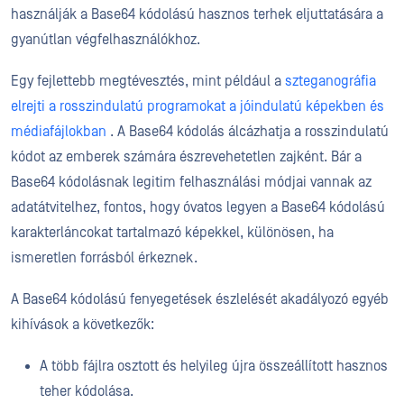
használják a Base64 kódolású hasznos terhek eljuttatására a
gyanútlan végfelhasználókhoz.
Egy fejlettebb megtévesztés, mint például a
szteganográfia
elrejti a rosszindulatú programokat a jóindulatú képekben és
médiafájlokban
. A Base64 kódolás álcázhatja a rosszindulatú
kódot az emberek számára észrevehetetlen zajként. Bár a
Base64 kódolásnak legitim felhasználási módjai vannak az
adatátvitelhez, fontos, hogy óvatos legyen a Base64 kódolású
karakterláncokat tartalmazó képekkel, különösen, ha
ismeretlen forrásból érkeznek.
A Base64 kódolású fenyegetések észlelését akadályozó egyéb
kihívások a következők:
A több fájlra osztott és helyileg újra összeállított hasznos
teher kódolása.