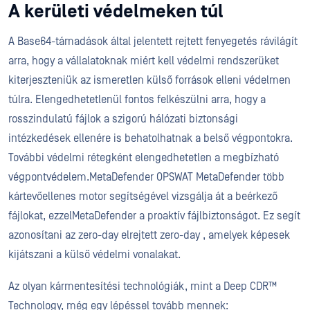
A kerületi védelmeken túl
A Base64-támadások által jelentett rejtett fenyegetés rávilágít
arra, hogy a vállalatoknak miért kell védelmi rendszerüket
kiterjeszteniük az ismeretlen külső források elleni védelmen
túlra. Elengedhetetlenül fontos felkészülni arra, hogy a
rosszindulatú fájlok a szigorú hálózati biztonsági
intézkedések ellenére is behatolhatnak a belső végpontokra.
További védelmi rétegként elengedhetetlen a megbízható
végpontvédelem.MetaDefender OPSWAT MetaDefender több
kártevőellenes motor segítségével vizsgálja át a beérkező
fájlokat, ezzelMetaDefender a proaktív fájlbiztonságot. Ez segít
azonosítani az zero-day elrejtett zero-day , amelyek képesek
kijátszani a külső védelmi vonalakat.
Az olyan kármentesítési technológiák, mint a Deep CDR™
Technology, még egy lépéssel tovább mennek: