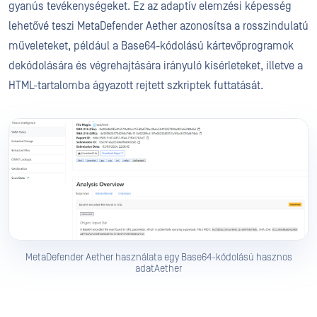
gyanús tevékenységeket. Ez az adaptív elemzési képesség
lehetővé teszi MetaDefender Aether azonosítsa a rosszindulatú
műveleteket, például a Base64-kódolású kártevőprogramok
dekódolására és végrehajtására irányuló kísérleteket, illetve a
HTML-tartalomba ágyazott rejtett szkriptek futtatását.
MetaDefender Aether használata egy Base64-kódolású hasznos
adatAether