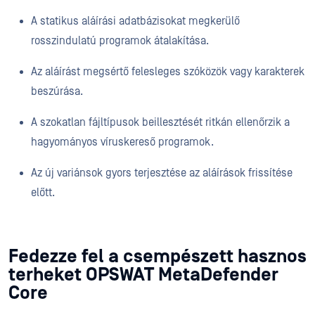
A statikus aláírási adatbázisokat megkerülő
rosszindulatú programok átalakítása.
Az aláírást megsértő felesleges szóközök vagy karakterek
beszúrása.
A szokatlan fájltípusok beillesztését ritkán ellenőrzik a
hagyományos víruskereső programok.
Az új variánsok gyors terjesztése az aláírások frissítése
előtt.
Fedezze fel a csempészett hasznos
terheket OPSWAT MetaDefender
Core