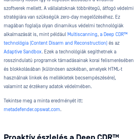
szoftverek mellett. A vállalatoknak többrétegű, átfogó védelmi
stratégiára van szükségük zero-day megelőzéséhez. Ez
magában foglalja olyan dinamikus védelmi technológiák
alkalmazását is, mint például
Multiscanning
,
a Deep CDR™
technológia (Content Disarm and Reconstruction)
és az
Adaptive Sandbox
. Ezek a technológiák segíthetnek a
rosszindulatú programok támadásainak korai felismerésében
és blokkolásában (különösen azokéban, amelyek HTML-t
használnak linkek és mellékletek becsempészésére),
valamint az érzékeny adatok védelmében.
Tekintse meg a minta eredményét itt:
metadefender.opswat.com
.
Proaktív észlelés a Deep CDR™