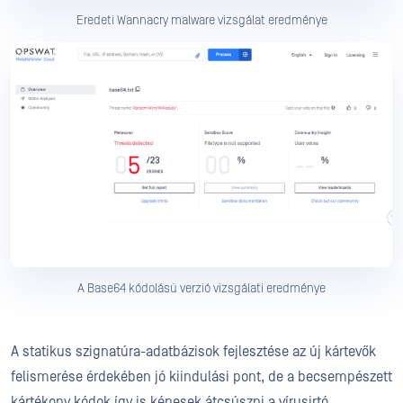
Eredeti Wannacry malware vizsgálat eredménye
A Base64 kódolású verzió vizsgálati eredménye
A statikus szignatúra-adatbázisok fejlesztése az új kártevők
felismerése érdekében jó kiindulási pont, de a becsempészett
kártékony kódok így is képesek átcsúszni a vírusirtó