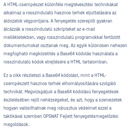
A HTML-csempészet különféle megtévesztési technikákat
alkalmaz a rosszindulatú hasznos terhek eljuttatására az
áldozatok végpontjaira. A fenyegetés szereplői gyakran
álcázzák a rosszindulatú szkripteket az e-mail
mellékletekben, vagy rosszindulatú programokkal fertőzött
dokumentumokat osztanak meg. Az egyik különösen nehezen
megfogható megközelítés a Base64 kódolás használata a
rosszindulatú kódok elrejtésére a HTML tartalomban.
Ez a cikk részletezi a Base64 kódolást, mint a HTML-
csempészett hasznos terhek elhomályosítására szolgáló
technikát. Megvizsgáljuk a Base64 kódolású fenyegetések
észlelésében rejlő nehézségeket, és azt, hogy a szervezetek
hogyan valósíthatnak meg robusztus védelmet ezzel a
taktikával szemben OPSWAT Fejlett fenyegetésmegelőzési
megoldások.