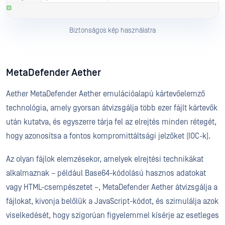
Biztonságos kép használatra
MetaDefender Aether
Aether MetaDefender Aether emulációalapú kártevőelemző
technológia, amely gyorsan átvizsgálja több ezer fájlt kártevők
után kutatva, és egyszerre tárja fel az elrejtés minden rétegét,
hogy azonosítsa a fontos kompromittáltsági jelzőket (IOC-k).
Az olyan fájlok elemzésekor, amelyek elrejtési technikákat
alkalmaznak – például Base64-kódolású hasznos adatokat
vagy HTML-csempészetet –, MetaDefender Aether átvizsgálja a
fájlokat, kivonja belőlük a JavaScript-kódot, és szimulálja azok
viselkedését, hogy szigorúan figyelemmel kísérje az esetleges