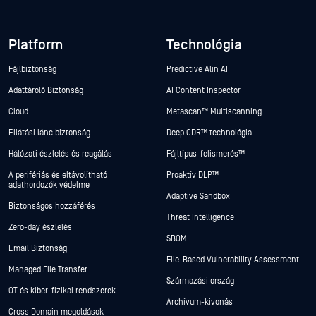
Platform
Technológia
Fájlbiztonság
Predictive Alin AI
Adattároló Biztonság
AI Content Inspector
Cloud
Metascan™ Multiscanning
Ellátási lánc biztonság
Deep CDR™ technológia
Hálózati észlelés és reagálás
Fájltípus-felismerés™
A perifériás és eltávolítható
Proaktív DLP™
adathordozók védelme
Adaptive Sandbox
Biztonságos hozzáférés
Threat Intelligence
Zero-day észlelés
SBOM
Email Biztonság
File-Based Vulnerability Assessment
Managed File Transfer
Származási ország
OT és kiber-fizikai rendszerek
Archívum-kivonás
Cross Domain megoldások