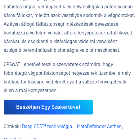
hatástalanítják, semlegesítik és helyreállítják a potenciálisan
káros fájlokat, mielőtt azok veszélybe sodornák a végpontokat.
Az ilyen átfogó fájlbiztonsági intézkedések bevezetése
korlátozza a védelmi vonalat áttörő fenyegetések által okozott
károkat, és csökkenti a kizárólagos védelmi vonalként
szolgáló peremhálózati biztonságra való támaszkodást.
OPSWAT Lehetővé teszi a szervezetek számára, hogy
többrétegű végpontbiztonságot helyezzenek üzembe, amely
kritikus fontosságú védelmet nyújt a változó fenyegetések
ellen a mai környezetben.
Beszéljen Egy Szakértővel
Címkék:
Deep CDR™ technológia
,
MetaDefender Aether
,