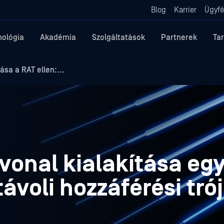
Blog
Karrier
Ügyfé
nológia
Akadémia
Szolgáltatások
Partnerek
Ta
ása a RAT ellen:...
vonal kialakítása eg
távoli hozzáférési trój