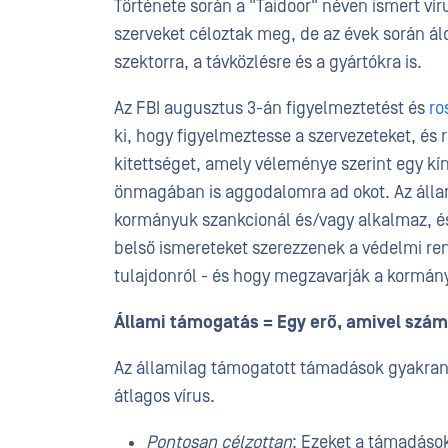
Története során a "Taidoor" néven ismert ví
szerveket céloztak meg, de az évek során áld
szektorra, a távközlésre és a gyártókra is.
Az FBI augusztus 3-án figyelmeztetést és
ro
ki, hogy figyelmeztesse a szervezeteket, és
kitettséget, amely véleménye szerint egy kí
önmagában is aggodalomra ad okot. Az állam
kormányuk szankcionál és/vagy alkalmaz, és
belső ismereteket szerezzenek a védelmi ren
tulajdonról - és hogy megzavarják a kormán
Állami támogatás = Egy erő, amivel számo
Az államilag támogatott támadások gyakran
átlagos vírus.
Pontosan célzottan
: Ezeket a támadások