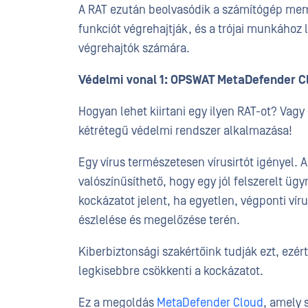
A RAT ezután beolvasódik a számítógép memóri
funkciót végrehajtják, és a trójai munkához l
végrehajtók számára.
Védelmi vonal 1: OPSWAT MetaDefender C
Hogyan lehet kiirtani egy ilyen RAT-ot? Vag
kétrétegű védelmi rendszer alkalmazása!
Egy vírus természetesen vírusirtót igényel. A
valószínűsíthető, hogy egy jól felszerelt üg
kockázatot jelent, ha egyetlen, végponti ví
észlelése és megelőzése terén.
Kiberbiztonsági szakértőink tudják ezt, ezé
legkisebbre csökkenti a kockázatot.
Ez a megoldás
MetaDefender Cloud
, amely 