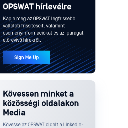
OPSWAT hírlevélre
Kapja meg az OPSWAT legfrissebb
vállalati frissítéseit, valamint
eseményinformációkat és az iparágat
előrevivő hírekről.
Sign Me Up
Kövessen minket a
közösségi oldalakon
Media
Kövesse az OPSWAT oldalt a LinkedIn-