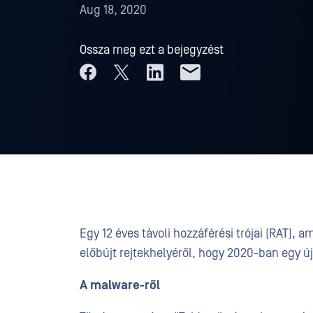
Aug 18, 2020
Ossza meg ezt a bejegyzést
Egy 12 éves távoli hozzáférési trójai (RAT),
előbújt rejtekhelyéről, hogy 2020-ban egy új 
A malware-ről