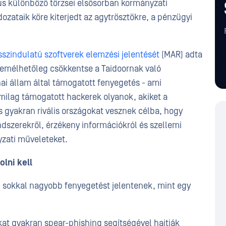
rus különböző törzsei elsősorban kormányzati
ozataik köre kiterjedt az agytrösztökre, a pénzügyi
sszindulatú szoftverek elemzési jelentését
(MAR) adta
 remélhetőleg csökkentse a Taidoornak való
nai állam által támogatott fenyegetés - ami
ilag támogatott hackerek olyanok, akiket a
 gyakran rivális országokat vesznek célba, hogy
dszerekről, érzékeny információkról és szellemi
yzati műveleteket.
lni kell
 sokkal nagyobb fenyegetést jelentenek, mint egy
at gyakran spear-phishing segítségével hajtják