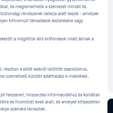
ókat, és megismerhetik a szervezet mintáit és
iztonsági rendszerek radarja alatt teszik - amelyek
lyen kifinomult támadások észlelésére vagy
előtt a mögöttük álló erőforrások miatt állnak a
 részben a sötét webről letöltött zsarolóvírus,
os üzemeltető küldött adathalász e-mailekkel,
jól felszerelt, hírszerzési információkhoz és korlátlan
tre és finomított évek alatt, és amelyet kifejezetten
mélye számára terveztek.