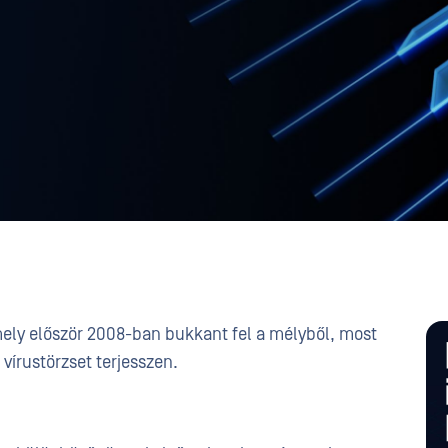
 amely először 2008-ban bukkant fel a mélyből, most
vírustörzset terjesszen.