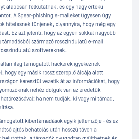
yt alaposan felkutatnak, és egy nagy értékű
ontot. A Spear-phishing e-maileket ügyesen úgy
azok hitelesnek tűnjenek, olyannyira, hogy még egy
ást. Ez azt jelenti, hogy az egyén sokkal nagyobb
ing támadásból származó rosszindulatú e-mail
 rosszindulatú szoftvereknek.
z államilag támogatott hackerek igyekeznek
, hogy egy másik rossz szereplő álcája alatt
szágon keresztül vezetik át az információkat, hogy
a nyomozóknak nehéz dolguk van az eredetük
ghatározásával; ha nem tudják, ki vagy mi támad,
ítása.
támogatott kibertámadások egyik jellemzője - és ez
hátsó ajtós behatolás után hosszú távon a
 bejutottak, a támadók nyugodtan gyűjthetnek és