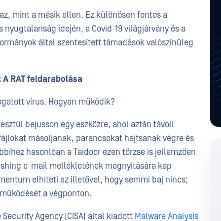
z, mint a másik ellen. Ez különösen fontos a
 nyugtalanság idején, a Covid-19 világjárvány és a
kormányok által szentesített támadások valószínűleg
 A RAT feldarabolása
ogatott vírus. Hogyan működik?
resztül bejusson egy eszközre, ahol aztán távoli
fájlokat másoljanak, parancsokat hajtsanak végre és
öbbihez hasonlóan a Taidoor ezen törzse is jellemzően
ishing e-mail mellékletének megnyitására kap
entum elhiteti az illetővel, hogy semmi baj nincs;
 működését a végponton.
 Security Agency (CISA) által kiadott
Malware Analysis