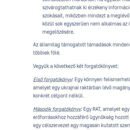
szivárogtathatnak ki érzékeny informáci
szokásait, miközben mindezt a meglévő b
közül sok egyszerűen nem alkalmas az i
megelőzésére.
Az államilag támogatott támadások mindenek
többiek fölé.
Vegyük a következő két forgatókönyvet:
Első forgatókönyv
: Egy könnyen felismerhető,
amelyet egy ukrajnai raktárban lévő magány
konkrét célpont nélkül.
Második forgatókönyv
: Egy RAT, amelyet egy 
erőforrásokhoz hozzáférő ügynökség hozott lé
egy célszervezet egy magasan kutatott sze