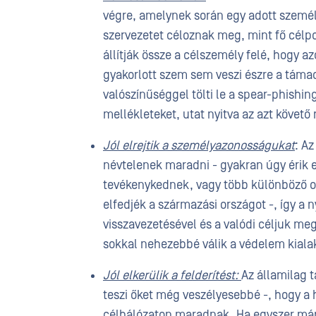
végre, amelynek során egy adott személ
szervezetet céloznak meg, mint fő célp
állítják össze a célszemély felé, hogy 
gyakorlott szem sem veszi észre a támad
valószínűséggel tölti le a spear-phish
mellékleteket, utat nyitva az azt követő
Jól elrejtik a személyazonosságukat
: A
névtelenek maradni - gyakran úgy érik el
tevékenykednek, vagy több különböző or
elfedjék a származási országot -, így 
visszavezetésével és a valódi céljuk me
sokkal nehezebbé válik a védelem kialak
Jól elkerülik a felderítést:
Az államilag 
teszi őket még veszélyesebbé -, hogy a 
célhálózaton maradnak. Ha egyszer már