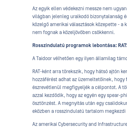
Az egyik ellen védekezni messze nem ugyana
világban jelenleg uralkodó bizonytalanság és
közelgő amerikai választások közepette - a 
nem fognak a közeljövőben csökkenni.
Rosszindulatú programok lebontása: RAT:
A Taidoor vélhetően egy ilyen államilag tám
RAT-ként arra törekszik, hogy hátsó ajtón ke
hozzáférést adhat az üzemeltetőinek, hogy 
észrevétlenül megfigyeljék a célpontot. A t
azzal kezdődik, hogy az egyén egy spear-ph
ösztönzést. A megnyitás után egy csalidokum
eközben a rosszindulatú tartalom megkezdi
Az amerikai Cybersecurity and Infrastructure