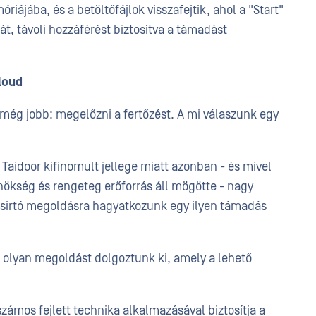
ájába, és a betöltőfájlok visszafejtik, ahol a "Start"
át, távoli hozzáférést biztosítva a támadást
loud
y még jobb: megelőzni a fertőzést. A mi válaszunk egy
 Taidoor kifinomult jellege miatt azonban - és mivel
ynökség és rengeteg erőforrás áll mögötte - nagy
rusirtó megoldásra hagyatkozunk egy ilyen támadás
rt olyan megoldást dolgoztunk ki, amely a lehető
számos fejlett technika alkalmazásával biztosítja a