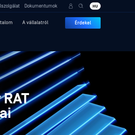
lszolgálat
Dokumentumok
HU
rtalom
A vállalatról
Érdekel
y RAT
ai