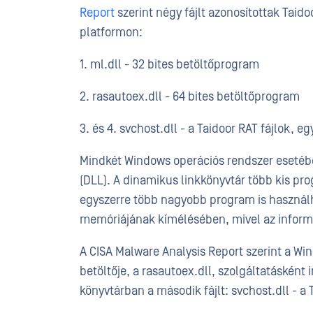
Report
szerint négy fájlt azonosítottak Taido
platformon:
1. ml.dll - 32 bites betöltőprogram
2. rasautoex.dll - 64 bites betöltőprogram
3. és 4. svchost.dll - a Taidoor RAT fájlok,
Mindkét Windows operációs rendszer esetében
(DLL). A dinamikus linkkönyvtár több kis pro
egyszerre több nagyobb program is használh
memóriájának kímélésében, mivel az inform
A CISA Malware Analysis Report szerint a Wind
betöltője, a rasautoex.dll, szolgáltatásként
könyvtárban a második fájlt: svchost.dll - a 