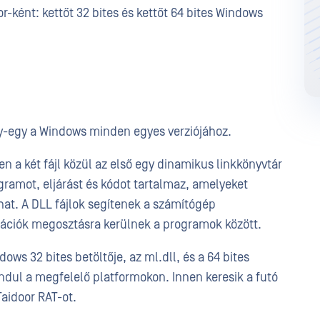
or-ként: kettőt 32 bites és kettőt 64 bites Windows
 egy-egy a Windows minden egyes verziójához.
 a két fájl közül az első egy dinamikus linkkönyvtár
gramot, eljárást és kódot tartalmaz, amelyeket
at. A DLL fájlok segítenek a számítógép
ációk megosztásra kerülnek a programok között.
ows 32 bites betöltője, az ml.dll, és a 64 bites
 indul a megfelelő platformokon. Innen keresik a futó
Taidoor RAT-ot.