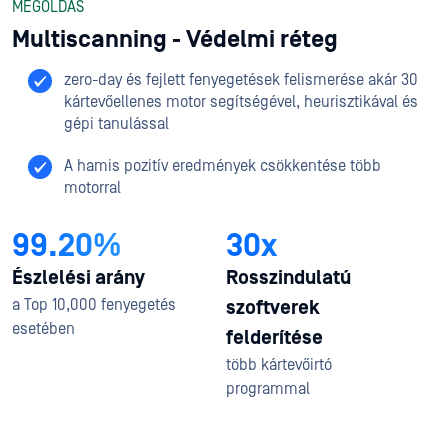
MEGOLDÁS
Multiscanning - Védelmi réteg
zero-day és fejlett fenyegetések felismerése akár 30
kártevőellenes motor segítségével, heurisztikával és
gépi tanulással
A hamis pozitív eredmények csökkentése több
motorral
99.20%
30x
Észlelési arány
Rosszindulatú
a Top 10,000 fenyegetés
szoftverek
esetében
felderítése
több kártevőirtó
programmal