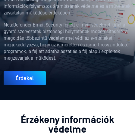
információk folyamatos áramlásának védelme és a műveletek
zavartalan működése érdekében.
MetaDefender Email Security fejlett e-mail-védelmet kínál a
gyártó szervezetek biztonsági helyzetének megerősítésére. A
megoldás többszintű védelemmel védi az e-maileket,
megakadályozva, hogy az ismeretlen és ismert rosszindulatú
programok, a fejlett adathalászat és a fájlalapú exploitok
megzavarják a működést.
Érdekel
Érzékeny információk
védelme