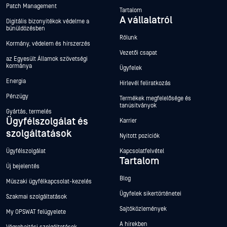
Patch Management
Tartalom
A vállalatról
Digitális bizonyítékok védelme a
bűnüldözésben
Rólunk
Kormány, védelem és hírszerzés
Vezetői csapat
az Egyesült Államok szövetségi
kormánya
Ügyfelek
Energia
Hírlevél feliratkozás
Pénzügy
Termékek megfelelősége és
tanúsítványok
Gyártás, termelés
Ügyfélszolgálat és
Karrier
szolgáltatások
Nyitott pozíciók
Ügyfélszolgálat
Kapcsolatfelvétel
Tartalom
Új bejelentés
Blog
Műszaki ügyfélkapcsolat-kezelés
Ügyfelek sikertörténetei
Szakmai szolgáltatások
Sajtóközlemények
My OPSWAT felügyelete
A hírekben