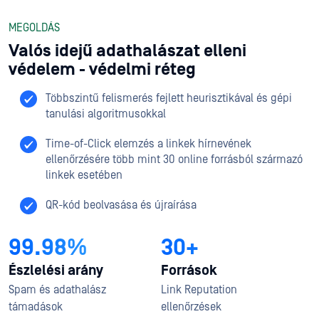
MEGOLDÁS
Valós idejű adathalászat elleni
védelem - védelmi réteg
Többszintű felismerés fejlett heurisztikával és gépi
tanulási algoritmusokkal
Time-of-Click elemzés a linkek hírnevének
ellenőrzésére több mint 30 online forrásból származó
linkek esetében
QR-kód beolvasása és újraírása
99.98%
30+
Észlelési arány
Források
Spam és adathalász
Link Reputation
támadások
ellenőrzések