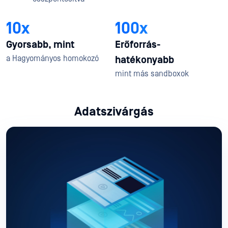
10x
100x
Gyorsabb, mint
Erőforrás-
a Hagyományos homokozó
hatékonyabb
mint más sandboxok
Adatszivárgás