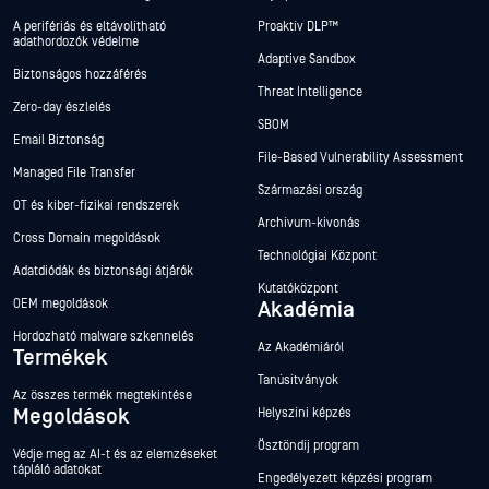
A perifériás és eltávolítható
Proaktív DLP™
adathordozók védelme
Adaptive Sandbox
Biztonságos hozzáférés
Threat Intelligence
Zero-day észlelés
SBOM
Email Biztonság
File-Based Vulnerability Assessment
Managed File Transfer
Származási ország
OT és kiber-fizikai rendszerek
Archívum-kivonás
Cross Domain megoldások
Technológiai Központ
Adatdiódák és biztonsági átjárók
Kutatóközpont
OEM megoldások
Akadémia
Hordozható malware szkennelés
Az Akadémiáról
Termékek
Tanúsítványok
Az összes termék megtekintése
Megoldások
Helyszíni képzés
Ösztöndíj program
Védje meg az AI-t és az elemzéseket
tápláló adatokat
Engedélyezett képzési program