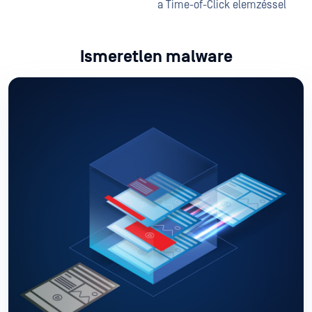
a Time-of-Click elemzéssel
Ismeretlen malware