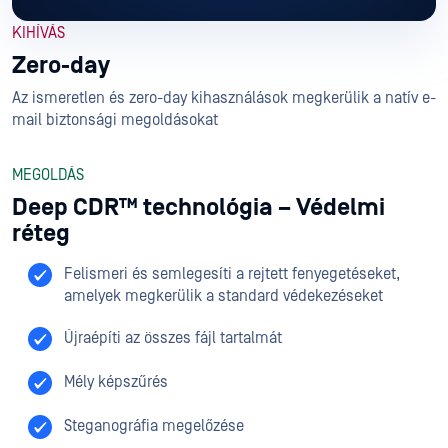
KIHÍVÁS
Zero-day
Az ismeretlen és zero-day kihasználások megkerülik a natív e-
mail biztonsági megoldásokat
MEGOLDÁS
Deep CDR™ technológia – Védelmi
réteg
Felismeri és semlegesíti a rejtett fenyegetéseket,
amelyek megkerülik a standard védekezéseket
Újraépíti az összes fájl tartalmát
Mély képszűrés
Steganográfia megelőzése