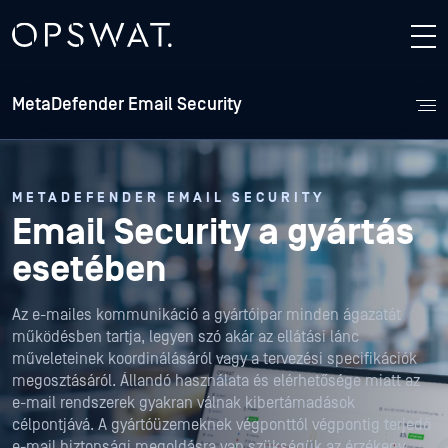
MetaDefender Email Security
METADEFENDER EMAIL SECURITY
Email Security a gyártás
esetében
Az e-mailes kommunikáció a gyártóipar minden ágazatát
működésben tartja, legyen szó akár az ellátási lánc
műveleteinek koordinálásáról vagy a tervezési specifikációk
megosztásáról. Állandó használata és elérhetősége miatt az
e-mail rendszerek gyakran válnak kibertámadások
célpontjává. A gyártóüzemeknek végponttól végpontig terjedő
e-mail biztonsági megoldásra van szükségük az érzékeny