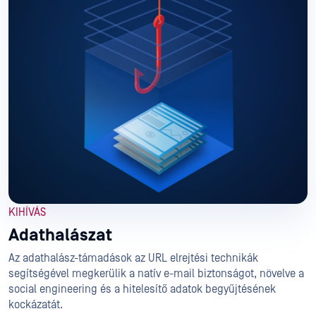
KIHÍVÁS
Adathalászat
Az adathalász-támadások az URL elrejtési technikák
segítségével megkerülik a natív e-mail biztonságot, növelve a
social engineering és a hitelesítő adatok begyűjtésének
kockázatát.