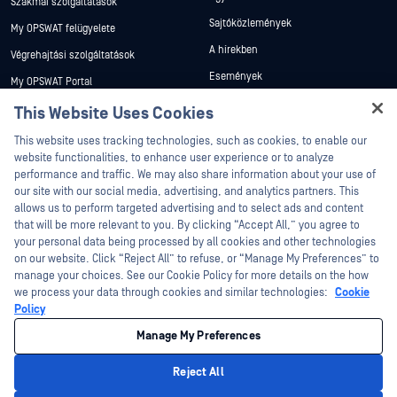
Szakmai szolgáltatások
Sajtóközlemények
My OPSWAT felügyelete
A hírekben
Végrehajtási szolgáltatások
Események
My OPSWAT Portal
Webináriumok
Műszaki dokumentáció
This Website Uses Cookies
Adatlapok
Hey there!
Képzések
This website uses tracking technologies, such as cookies, to enable our
Fehér könyvek
I'm Ozzy, your OPSWAT virtual assistant.
website functionalities, to enhance user experience or to analyze
Biztonsági sebezhetőségi program
How can I help you secure what's critical
performance and traffic. We may also share information about your use of
Partnerek
Ingyenes eszközök
today?
our site with our social media, advertising, and analytics partners. This
allows us to perform targeted advertising and to select ads and content
Tanúsítvány
that will be more relevant to you. By clicking “Accept All,” you agree to
Technológiai partnerek
your personal data being processed by all cookies and other technologies
on our website. Click “Reject All” to refuse, or “Manage My Preferences” to
Channel partner program
manage your choices. See our Cookie Policy for more details on the how
we process your data through cookies and similar technologies:
Cookie
©2026 OPSWAT . Minden jog fenntartva. OPSWAT, MetaDefender, Metascan,
Policy
MetaAccess, az OPSWAT , Trust no File. Trust No Device., OPSWAT , Protecting the
World's Critical Infrastructure, Deep CDR™ Technology, InQuest, az InQuest logó,
Manage My Preferences
DFI, RetroHunt, Deep File Inspection és Join the Hunt az OPSWAT védjegyei. A
harmadik felek védjegyei a megfelelő tulajdonosok tulajdonát képezik.
Jogi
Adatvédelmi szabályzat
Cookie beállítások kezelése
Az Ön
Reject All
kaliforniai adatvédelmi döntései