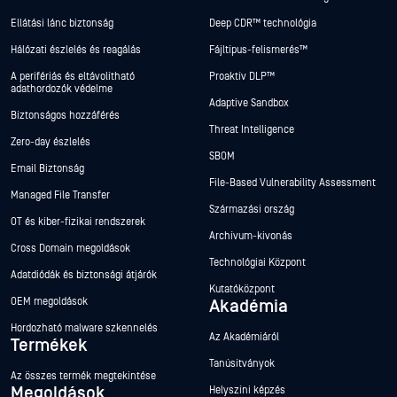
Ellátási lánc biztonság
Deep CDR™ technológia
Hálózati észlelés és reagálás
Fájltípus-felismerés™
A perifériás és eltávolítható
Proaktív DLP™
adathordozók védelme
Adaptive Sandbox
Biztonságos hozzáférés
Threat Intelligence
Zero-day észlelés
SBOM
Email Biztonság
File-Based Vulnerability Assessment
Managed File Transfer
Származási ország
OT és kiber-fizikai rendszerek
Archívum-kivonás
Cross Domain megoldások
Technológiai Központ
Adatdiódák és biztonsági átjárók
Kutatóközpont
OEM megoldások
Akadémia
Hordozható malware szkennelés
Az Akadémiáról
Termékek
Tanúsítványok
Az összes termék megtekintése
Megoldások
Helyszíni képzés