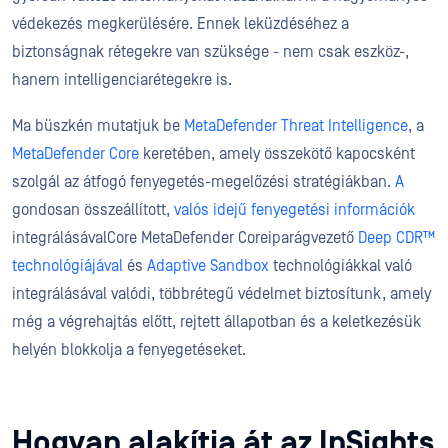
védekezés megkerülésére. Ennek leküzdéséhez a
biztonságnak rétegekre van szüksége - nem csak eszköz-,
hanem intelligenciarétegekre is.
Ma büszkén mutatjuk be
MetaDefender Threat Intelligence
, a
MetaDefender Core
keretében, amely összekötő kapocsként
szolgál az átfogó fenyegetés-megelőzési stratégiákban.
A
gondosan összeállított,
valós idejű fenyegetési információk
integrálásávalCore MetaDefender Coreiparágvezető
Deep CDR™
technológiájával
és
Adaptive Sandbox
technológiákkal való
integrálásával valódi, többrétegű védelmet biztosítunk, amely
még a végrehajtás előtt, rejtett állapotban és a keletkezésük
helyén blokkolja a fenyegetéseket.
Hogyan alakítja át az InSights