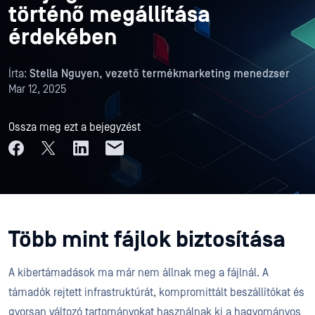
történő megállítása
érdekében
Írta:
Stella Nguyen, vezető termékmarketing menedzser
Mar 12, 2025
Ossza meg ezt a bejegyzést
Több mint fájlok biztosítása
A kibertámadások ma már nem állnak meg a fájlnál. A
támadók rejtett infrastruktúrát, kompromittált beszállítókat és
gyorsan változó tartományokat használnak ki a hagyományos