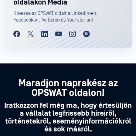
oldalakon Media
Kövesse az OPSWAT oldalt a LinkedIn-en,
Facebookon, Twitteren és YouTube-on!
Maradjon naprakész az
OPSWAT oldalon!
Iratkozzon fel még ma, hogy értesüljön
a vállalat legfrissebb híreiről,
történetekről, eseményinformációkról
és sok másról.