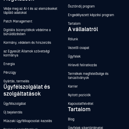
Ösztöndíj program
Védje meg az AI-t és az elemzéseket
tápláló adatokat
Engedélyezett képzési program
Patch Management
Tartalom
A vállalatról
Digitális bizonyítékok védelme a
bűnüldözésben
Rólunk
Kormány, védelem és hírszerzés
Vezetői csapat
az Egyesült Államok szövetségi
kormánya
Ügyfelek
Energia
Hírlevél feliratkozás
Pénzügy
Termékek megfelelősége és
tanúsítványok
Gyártás, termelés
Ügyfélszolgálat és
Karrier
szolgáltatások
Nyitott pozíciók
Ügyfélszolgálat
Kapcsolatfelvétel
Tartalom
Új bejelentés
Blog
Műszaki ügyfélkapcsolat-kezelés
Ügyfelek sikertörténetei