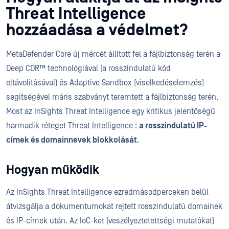
Threat Intelligence
hozzáadása a védelmet?
MetaDefender Core új mércét állított fel a fájlbiztonság terén a
Deep CDR™ technológiával (a rosszindulatú kód
eltávolításával) és Adaptive Sandbox (viselkedéselemzés)
segítségével máris szabványt teremtett a fájlbiztonság terén.
Most az InSights Threat Intelligence egy kritikus jelentőségű
harmadik réteget Threat Intelligence :
a rosszindulatú IP-
címek és domainnevek blokkolását
.
Hogyan működik
Az InSights Threat Intelligence ezredmásodperceken belül
átvizsgálja a dokumentumokat rejtett rosszindulatú domainek
és IP-címek után. Az IoC-ket (veszélyeztetettségi mutatókat)