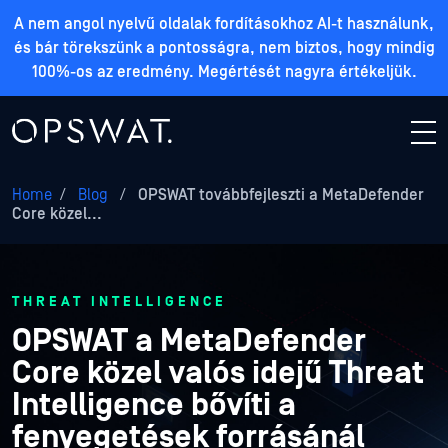
A nem angol nyelvű oldalak fordításokhoz AI-t használunk,
és bár törekszünk a pontosságra, nem biztos, hogy mindig
100%-os az eredmény. Megértését nagyra értékeljük.
Home
/
Blog
/
OPSWAT továbbfejleszti a MetaDefender
Core közel...
THREAT INTELLIGENCE
OPSWAT a MetaDefender
Core közel valós idejű Threat
Intelligence bővíti a
fenyegetések forrásánál