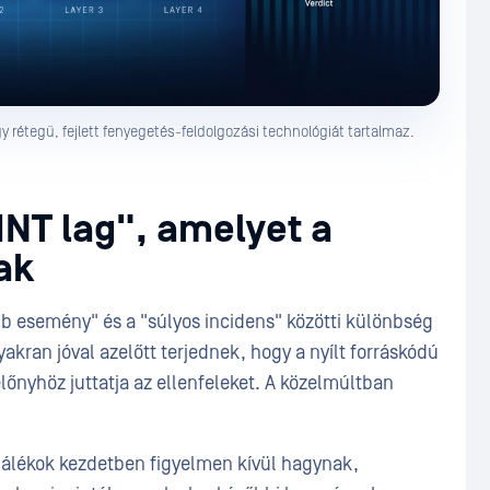
rétegű, fejlett fenyegetés-feldolgozási technológiát tartalmaz.
INT lag", amelyet a
ak
b esemény" és a "súlyos incidens" közötti különbség
kran jóval azelőtt terjednek, hogy a nyílt forráskódú
előnyhöz juttatja az ellenfeleket. A közelmúltban
áplálékok kezdetben figyelmen kívül hagynak,