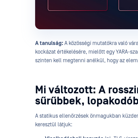
A tanulság:
A közösségi mutatókra való vára
kockázat értékelésére, mielőtt egy YARA-szab
szinten kell megtenni anélkül, hogy az ele
Mi változott: A rossz
sűrűbbek, lopakodób
A statikus ellenőrzések önmagukban küzde
keresztül látjuk: