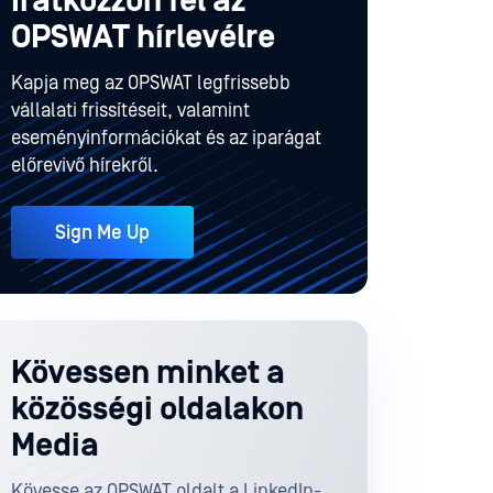
Iratkozzon fel az
OPSWAT hírlevélre
Kapja meg az OPSWAT legfrissebb
vállalati frissítéseit, valamint
eseményinformációkat és az iparágat
előrevivő hírekről.
Sign Me Up
Kövessen minket a
közösségi oldalakon
Media
Kövesse az OPSWAT oldalt a LinkedIn-