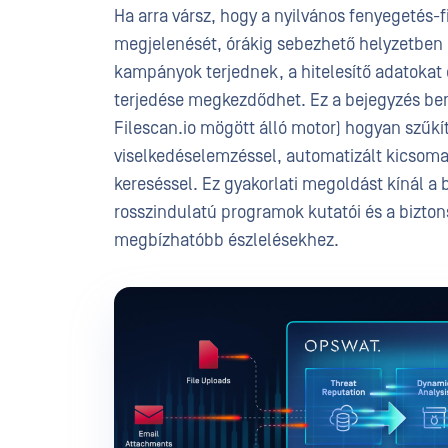
Ha arra vársz, hogy a nyilvános fenyegetés-f
megjelenését, órákig sebezhető helyzetben
kampányok terjednek, a hitelesítő adatokat 
terjedése megkezdődhet. Ez a bejegyzés b
Filescan.io mögött álló motor) hogyan szűkíti
viselkedéselemzéssel, automatizált kicsoma
kereséssel. Ez gyakorlati megoldást kínál a 
rosszindulatú programok kutatói és a bizton
megbízhatóbb észlelésekhez.