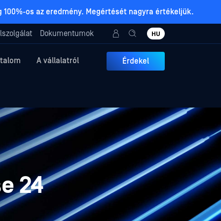
ig 100%-os az eredmény. Megértését nagyra értékeljük.
lszolgálat
Dokumentumok
HU
rtalom
A vállalatról
Érdekel
e 24