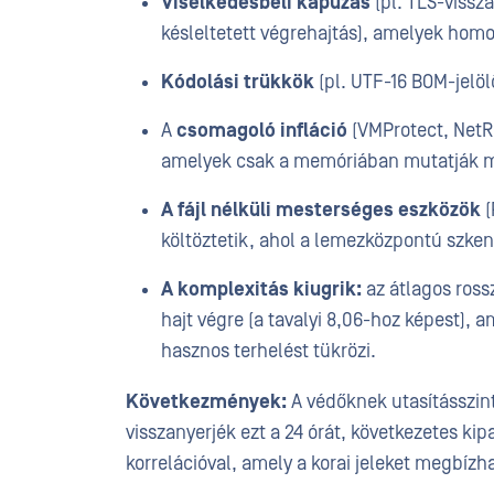
Viselkedésbeli kapuzás
(pl. TLS-vissza
késleltetett végrehajtás), amelyek homo
Kódolási trükkök
(pl. UTF-16 BOM-jelö
A
csomagoló infláció
(VMProtect, NetR
amelyek csak a memóriában mutatják m
A fájl nélküli mesterséges eszközök
(
költöztetik, ahol a lemezközpontú szken
A komplexitás kiugrik:
az átlagos ross
hajt végre (a tavalyi 8,06-hoz képest), a
hasznos terhelést tükrözi.
Következmények:
A védőknek utasításszin
visszanyerjék ezt a 24 órát, következetes ki
korrelációval, amely a korai jeleket megbízhat