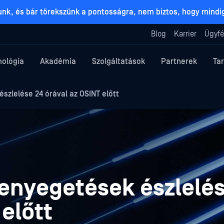
lunk, és bár törekszünk a pontosságra, nem biztos, hogy mind
Blog
Karrier
Ügyfé
nológia
Akadémia
Szolgáltatások
Partnerek
Ta
szlelése 24 órával az OSINT előtt
fenyegetések észlelés
 előtt