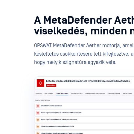
A MetaDefender Aeth
viselkedés, minden
OPSWAT MetaDefender Aether motorja, amely F
késleltetés csökkentésére lett kifejlesztve:
hogy melyik szignatúra egyezik vele.