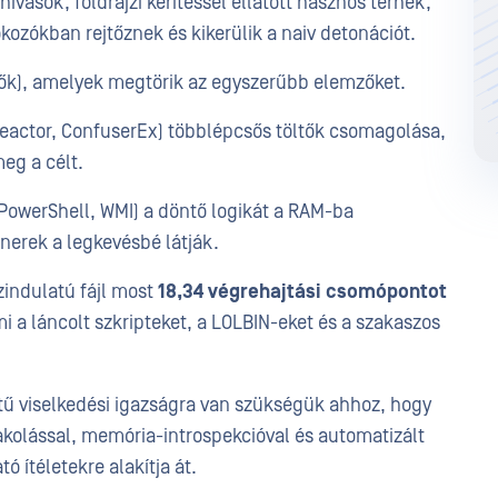
hívások, földrajzi kerítéssel ellátott hasznos terhek,
kozókban rejtőznek és kikerülik a naiv detonációt.
lők), amelyek megtörik az egyszerűbb elemzőket.
eactor, ConfuserEx) többlépcsős töltők csomagolása,
eg a célt.
PowerShell, WMI) a döntő logikát a RAM-ba
nerek a legkevésbé látják.
zindulatú fájl most
18,34 végrehajtási csomópontot
mi a láncolt szkripteket, a LOLBIN-eket és a szakaszos
tű viselkedési igazságra van szükségük ahhoz, hogy
pakolással, memória-introspekcióval és automatizált
ó ítéletekre alakítja át.