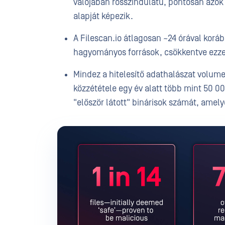
valójában rosszindulatú, pontosan azok
alapját képezik.
A Filescan.io átlagosan ~24 órával korá
hagyományos források, csökkentve ezze
Mindez a hitelesítő adathalászat volu
közzététele egy év alatt több mint 50 00
"először látott" binárisok számát, amel