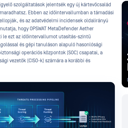
igyelő szolgáltatások jelentsék egy új kártevőcsalád
 maradhatsz. Ebben az időintervallumban a támadási
ellopják, és az adatvédelmi incidensek oldalirányú
emutatja, hogy OPSWAT MetaDefender Aether
 le ezt az időintervallumot utasítás-szintű
golással és gépi tanuláson alapuló hasonlósági
biztonsági operációs központok (SOC) csapatai, a
sági vezetők (CISO-k) számára a korábbi és