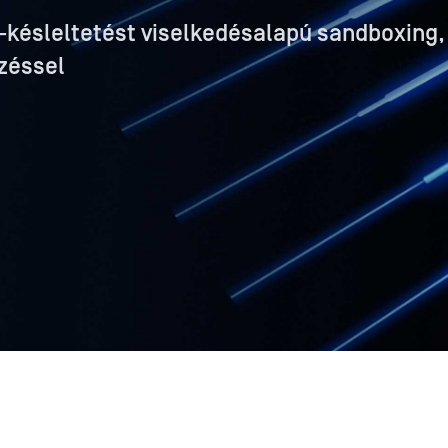
T-késleltetést viselkedésalapú sandboxing,
rzéssel