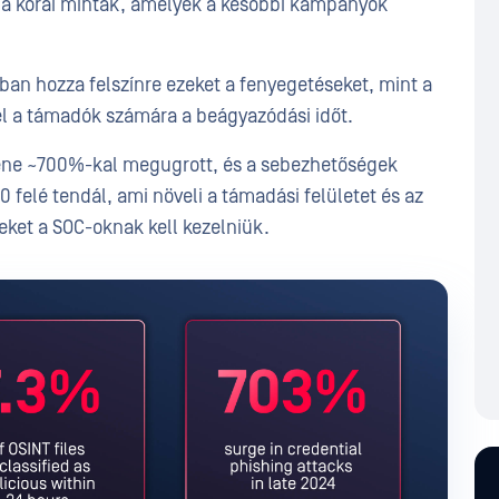
 a korai minták, amelyek a későbbi kampányok
bban hozza felszínre ezeket a fenyegetéseket, mint a
l a támadók számára a beágyazódási időt.
mene ~700%-kal megugrott, és a sebezhetőségek
0 felé tendál, ami növeli a támadási felületet és az
yeket a SOC-oknak kell kezelniük.