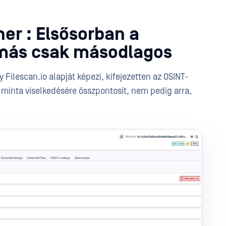
er : Elsősorban a
 más csak másodlagos
ilescan.io alapját képezi, kifejezetten az OSINT-
 a minta viselkedésére összpontosít, nem pedig arra,