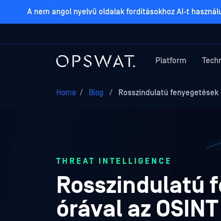
A nem angol nyelvű oldalak fordításokhoz AI-t haszná
Platform
Tech
Home
/
Blog
/
Rosszindulatú fenyegetések é
THREAT INTELLIGENCE
Rosszindulatú 
órával az OSINT