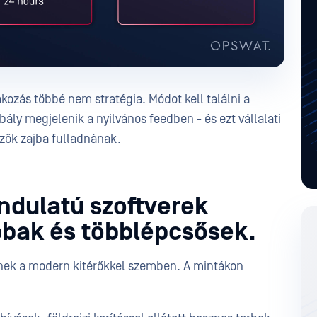
kozás többé nem stratégia. Módot kell találni a
ály megjelenik a nyilvános feedben - és ezt vállalati
mzők zajba fulladnának.
indulatú szoftverek
bak és többlépcsősek.
nek a modern kitérőkkel szemben. A mintákon