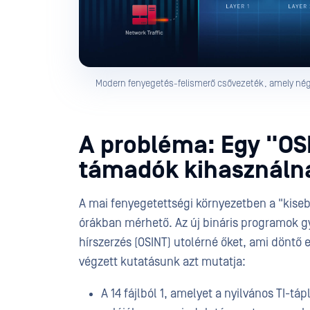
Modern fenyegetés-felismerő csővezeték, amely négy 
A probléma: Egy "OS
támadók kihasználn
A mai fenyegetettségi környezetben a "kiseb
órákban mérhető. Az új bináris programok gya
hírszerzés (OSINT) utolérné őket, ami döntő 
végzett kutatásunk azt mutatja:
A 14 fájlból 1, amelyet a nyilvános TI-t