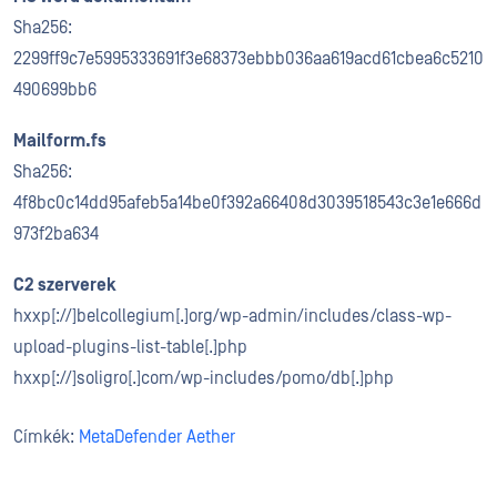
Sha256:
2299ff9c7e5995333691f3e68373ebbb036aa619acd61cbea6c5210
490699bb6
Mailform.fs
Sha256:
4f8bc0c14dd95afeb5a14be0f392a66408d3039518543c3e1e666d
973f2ba634
C2 szerverek
hxxp[://]belcollegium[.]org/wp-admin/includes/class-wp-
upload-plugins-list-table[.]php
hxxp[://]soligro[.]com/wp-includes/pomo/db[.]php
Címkék:
MetaDefender Aether