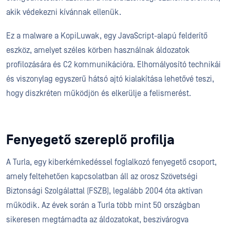
akik védekezni kívánnak ellenük.
Ez a malware a KopiLuwak, egy JavaScript-alapú felderítő
eszköz, amelyet széles körben használnak áldozatok
profilozására és C2 kommunikációra. Elhomályosító technikái
és viszonylag egyszerű hátsó ajtó kialakítása lehetővé teszi,
hogy diszkréten működjön és elkerülje a felismerést.
Fenyegető szereplő profilja
A Turla, egy kiberkémkedéssel foglalkozó fenyegető csoport,
amely feltehetően kapcsolatban áll az orosz Szövetségi
Biztonsági Szolgálattal (FSZB), legalább 2004 óta aktívan
működik. Az évek során a Turla több mint 50 országban
sikeresen megtámadta az áldozatokat, beszivárogva