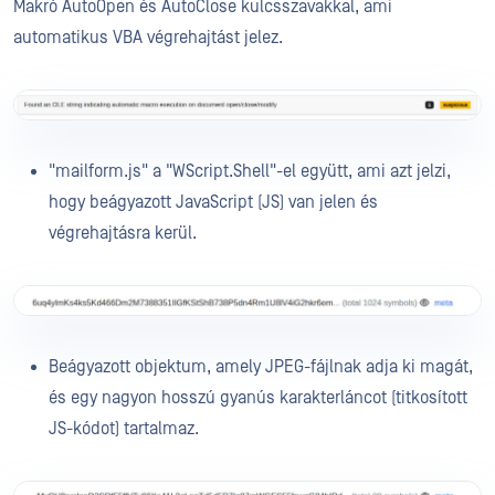
Makró AutoOpen és AutoClose kulcsszavakkal, ami
automatikus VBA végrehajtást jelez.
"mailform.js" a "WScript.Shell"-el együtt, ami azt jelzi,
hogy beágyazott JavaScript (JS) van jelen és
végrehajtásra kerül.
Beágyazott objektum, amely JPEG-fájlnak adja ki magát,
és egy nagyon hosszú gyanús karakterláncot (titkosított
JS-kódot) tartalmaz.