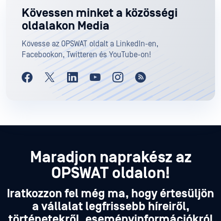
Kövessen minket a közösségi
oldalakon Media
Kövesse az OPSWAT oldalt a LinkedIn-en,
Facebookon, Twitteren és YouTube-on!
Maradjon naprakész az
OPSWAT oldalon!
Iratkozzon fel még ma, hogy értesüljön
a vállalat legfrissebb híreiről,
történetekről, eseményinformációkról