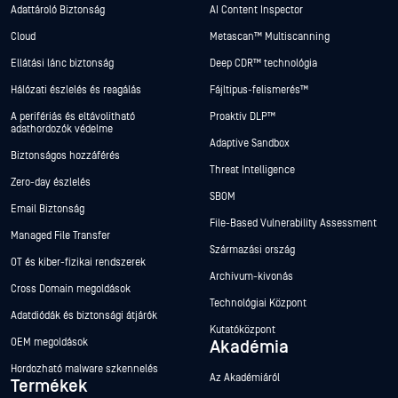
Adattároló Biztonság
AI Content Inspector
Cloud
Metascan™ Multiscanning
Ellátási lánc biztonság
Deep CDR™ technológia
Hálózati észlelés és reagálás
Fájltípus-felismerés™
A perifériás és eltávolítható
Proaktív DLP™
adathordozók védelme
Adaptive Sandbox
Biztonságos hozzáférés
Threat Intelligence
Zero-day észlelés
SBOM
Email Biztonság
File-Based Vulnerability Assessment
Managed File Transfer
Származási ország
OT és kiber-fizikai rendszerek
Archívum-kivonás
Cross Domain megoldások
Technológiai Központ
Adatdiódák és biztonsági átjárók
Kutatóközpont
OEM megoldások
Akadémia
Hordozható malware szkennelés
Az Akadémiáról
Termékek