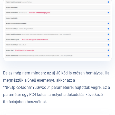
De ez még nem minden: az új JS kód is erősen homályos. Ha
megnézzük a Shell eseményt, akkor azt a
"NPEfpRZ4aqnh1YuGwQd0" paraméterrel hajtották végre. Ez a
paraméter egy RC4 kulcs, amelyet a dekódolás következő
iterációjában használnak.