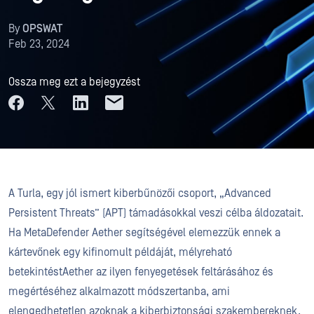
By
OPSWAT
Feb 23, 2024
Ossza meg ezt a bejegyzést
A Turla, egy jól ismert kiberbűnözői csoport, „Advanced
Persistent Threats” (APT) támadásokkal veszi célba áldozatait.
Ha MetaDefender Aether segítségével elemezzük ennek a
kártevőnek egy kifinomult példáját, mélyreható
betekintéstAether az ilyen fenyegetések feltárásához és
megértéséhez alkalmazott módszertanba, ami
elengedhetetlen azoknak a kiberbiztonsági szakembereknek,