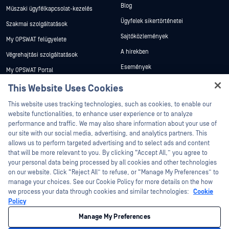
Blog
Műszaki ügyfélkapcsolat-kezelés
Ügyfelek sikertörténetei
Szakmai szolgáltatások
Sajtóközlemények
My OPSWAT felügyelete
A hírekben
Végrehajtási szolgáltatások
Események
My OPSWAT Portal
Webináriumok
Műszaki dokumentáció
This Website Uses Cookies
Adatlapok
Hey there!
Képzések
This website uses tracking technologies, such as cookies, to enable our
Fehér könyvek
I'm Ozzy, your OPSWAT virtual assistant.
website functionalities, to enhance user experience or to analyze
Biztonsági sebezhetőségi program
How can I help you secure what's critical
performance and traffic. We may also share information about your use of
Partnerek
Ingyenes eszközök
today?
our site with our social media, advertising, and analytics partners. This
allows us to perform targeted advertising and to select ads and content
Tanúsítvány
that will be more relevant to you. By clicking “Accept All,” you agree to
Technológiai partnerek
your personal data being processed by all cookies and other technologies
on our website. Click “Reject All” to refuse, or “Manage My Preferences” to
Channel partner program
manage your choices. See our Cookie Policy for more details on the how
we process your data through cookies and similar technologies:
Cookie
©2026 OPSWAT . Minden jog fenntartva. OPSWAT, MetaDefender, Metascan,
Policy
MetaAccess, az OPSWAT , Trust no File. Trust No Device., OPSWAT , Protecting the
World's Critical Infrastructure, Deep CDR™ Technology, InQuest, az InQuest logó,
Manage My Preferences
DFI, RetroHunt, Deep File Inspection és Join the Hunt az OPSWAT védjegyei. A
harmadik felek védjegyei a megfelelő tulajdonosok tulajdonát képezik.