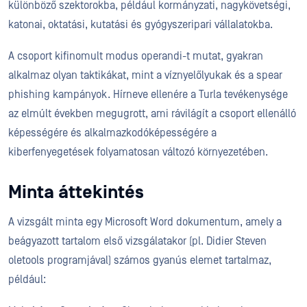
különböző szektorokba, például kormányzati, nagykövetségi,
katonai, oktatási, kutatási és gyógyszeripari vállalatokba.
A csoport kifinomult modus operandi-t mutat, gyakran
alkalmaz olyan taktikákat, mint a víznyelőlyukak és a spear
phishing kampányok. Hírneve ellenére a Turla tevékenysége
az elmúlt években megugrott, ami rávilágít a csoport ellenálló
képességére és alkalmazkodóképességére a
kiberfenyegetések folyamatosan változó környezetében.
Minta áttekintés
A vizsgált minta egy Microsoft Word dokumentum, amely a
beágyazott tartalom első vizsgálatakor (pl. Didier Steven
oletools programjával) számos gyanús elemet tartalmaz,
például: