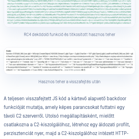
RC4 dekódoló funkció és titkosított hasznos teher
Hasznos teher a visszafejtés után
A teljesen visszafejtett JS kód a kártevő alapvető backdoor
funkcióját mutatja, amely képes parancsokat futtatni egy
távoli C2 szerverről. Utolsó megállapításként, mielőtt
csatlakozna a C2-kiszolgálóhoz, létrehoz egy áldozati profilt,
perzisztenciát nyer, majd a C2-kiszolgálóhoz intézett HTTP-