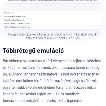
Megjegyzés: ezeket a karakterláncokat a "Kivont karakterláncok"
szakaszban találja -> "Input File" fülön
Többrétegű emuláció
Bár ebben a szakaszban a kézi elemzéshez fejlett dekódolási
és kódértelmezési módszerek alkalmazására lenne szükség
(pl. a Binary Refinery használatával, a kód olvashatóságának
javítása érdekében történő átformázásával, vagy a változók
egyértelműbbé tétele érdekében történő átnevezésével), a
MetaDefender Aether fejlett emulációs sandbox
támaszkodhatunk,Aether mindezeket a lépéseket