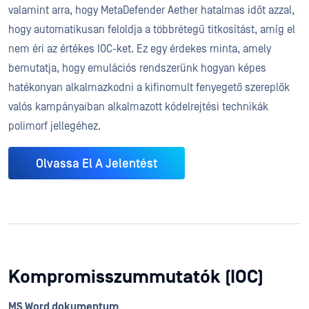
valamint arra, hogy MetaDefender Aether hatalmas időt azzal,
hogy automatikusan feloldja a többrétegű titkosítást, amíg el
nem éri az értékes IOC-ket. Ez egy érdekes minta, amely
bemutatja, hogy emulációs rendszerünk hogyan képes
hatékonyan alkalmazkodni a kifinomult fenyegető szereplők
valós kampányaiban alkalmazott kódelrejtési technikák
polimorf jellegéhez.
Olvassa El A Jelentést
Kompromisszummutatók (IOC)
MS Word dokumentum