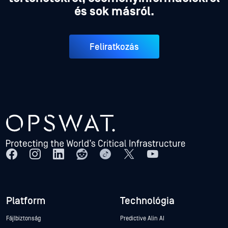
és sok másról.
Feliratkozás
Platform
Technológia
Fájlbiztonság
Predictive Alin AI