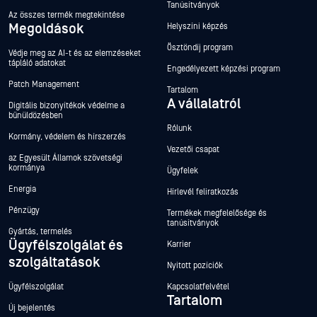
Tanúsítványok
Az összes termék megtekintése
Megoldások
Helyszíni képzés
Ösztöndíj program
Védje meg az AI-t és az elemzéseket
tápláló adatokat
Engedélyezett képzési program
Patch Management
Tartalom
A vállalatról
Digitális bizonyítékok védelme a
bűnüldözésben
Rólunk
Kormány, védelem és hírszerzés
Vezetői csapat
az Egyesült Államok szövetségi
kormánya
Ügyfelek
Energia
Hírlevél feliratkozás
Pénzügy
Termékek megfelelősége és
tanúsítványok
Gyártás, termelés
Ügyfélszolgálat és
Karrier
szolgáltatások
Nyitott pozíciók
Ügyfélszolgálat
Kapcsolatfelvétel
Tartalom
Új bejelentés