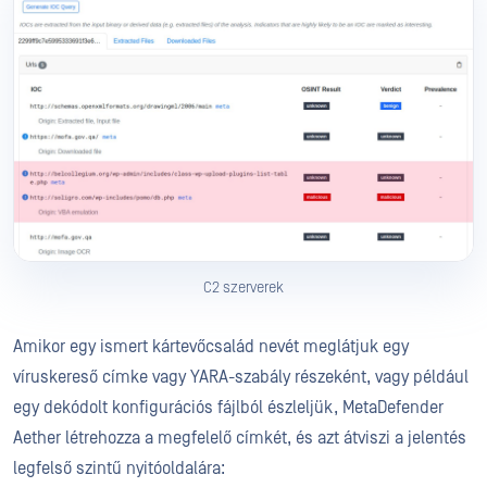
C2 szerverek
Amikor egy ismert kártevőcsalád nevét meglátjuk egy
víruskereső címke vagy YARA-szabály részeként, vagy például
egy dekódolt konfigurációs fájlból észleljük, MetaDefender
Aether létrehozza a megfelelő címkét, és azt átviszi a jelentés
legfelső szintű nyitóoldalára: