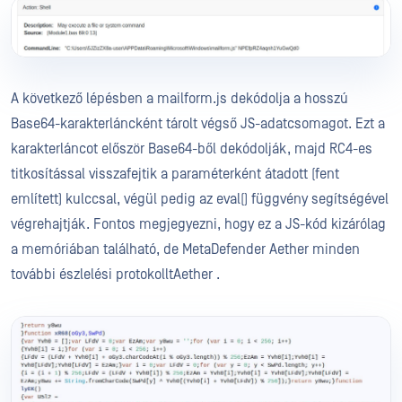
A következő lépésben a mailform.js dekódolja a hosszú
Base64-karakterláncként tárolt végső JS-adatcsomagot. Ezt a
karakterláncot először Base64-ből dekódolják, majd RC4-es
titkosítással visszafejtik a paraméterként átadott (fent
említett) kulccsal, végül pedig az eval() függvény segítségével
végrehajtják. Fontos megjegyezni, hogy ez a JS-kód kizárólag
a memóriában található, de MetaDefender Aether minden
további észlelési protokolltAether .