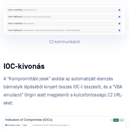
C2 kommunikáció
IOC-kivonás
A "Kompromittáló jelek" aloldal az automatizált elemzés
bármelyik lépéséből kinyert összes IOC-t összesíti, és a "VBA
emuláció" Origin alatt megjeleníti a kulcsfontosságú C2 URL-
eket: