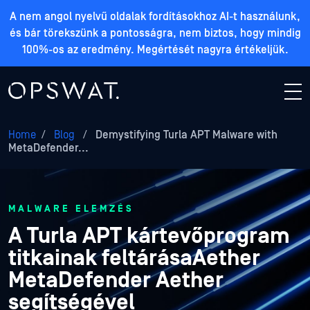
A nem angol nyelvű oldalak fordításokhoz AI-t használunk,
és bár törekszünk a pontosságra, nem biztos, hogy mindig
100%-os az eredmény. Megértését nagyra értékeljük.
Home
/
Blog
/
Demystifying Turla APT Malware with
MetaDefender...
MALWARE ELEMZÉS
A Turla APT kártevőprogram
titkainak feltárásaAether
MetaDefender Aether
segítségével