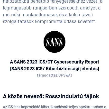
hálózatokba behatoló fenyegetésekhez vezet, a
legmagasabb rangsorban szerepelt, amelyet a
mérnöki munkaállomások és a külső távoli
szolgáltatások kompromittálódása követett.
A SANS 2023 ICS/OT Cybersecurity Report
(SANS 2023 ICS/ Kiberbiztonsági jelentés)
támogattaz OPSWAT
A közös nevező: Rosszindulatú fájlok
Az ICS-hez kapcsolódó kibertámadások teljes spektrumában a