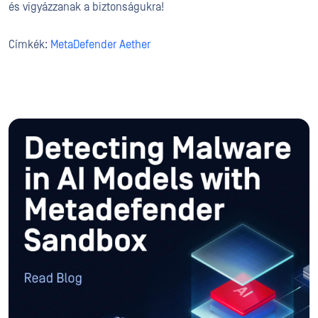
és vigyázzanak a biztonságukra!
Címkék:
MetaDefender Aether