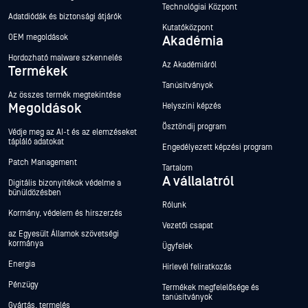
Technológiai Központ
Adatdiódák és biztonsági átjárók
Kutatóközpont
OEM megoldások
Akadémia
Hordozható malware szkennelés
Az Akadémiáról
Termékek
Tanúsítványok
Az összes termék megtekintése
Megoldások
Helyszíni képzés
Ösztöndíj program
Védje meg az AI-t és az elemzéseket
tápláló adatokat
Engedélyezett képzési program
Patch Management
Tartalom
A vállalatról
Digitális bizonyítékok védelme a
bűnüldözésben
Rólunk
Kormány, védelem és hírszerzés
Vezetői csapat
az Egyesült Államok szövetségi
kormánya
Ügyfelek
Energia
Hírlevél feliratkozás
Pénzügy
Termékek megfelelősége és
tanúsítványok
Gyártás, termelés