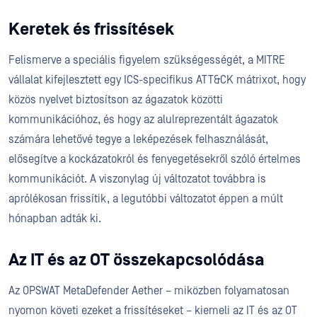
Keretek és frissítések
Felismerve a speciális figyelem szükségességét, a MITRE
vállalat kifejlesztett egy ICS-specifikus ATT&CK mátrixot, hogy
közös nyelvet biztosítson az ágazatok közötti
kommunikációhoz, és hogy az alulreprezentált ágazatok
számára lehetővé tegye a leképezések felhasználását,
elősegítve a kockázatokról és fenyegetésekről szóló értelmes
kommunikációt. A viszonylag új változatot továbbra is
aprólékosan frissítik, a legutóbbi változatot éppen a múlt
hónapban adták ki.
Az IT és az OT összekapcsolódása
Az OPSWAT MetaDefender Aether – miközben folyamatosan
nyomon követi ezeket a frissítéseket – kiemeli az IT és az OT