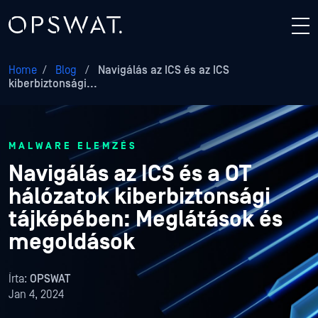
Home
/
Blog
/
Navigálás az ICS és az ICS
kiberbiztonsági...
MALWARE ELEMZÉS
Navigálás az ICS és a OT
hálózatok kiberbiztonsági
tájképében: Meglátások és
megoldások
Írta:
OPSWAT
Jan 4, 2024