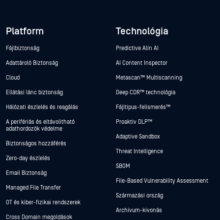
Platform
Technológia
Fájlbiztonság
Predictive Alin AI
Adattároló Biztonság
AI Content Inspector
Cloud
Metascan™ Multiscanning
Ellátási lánc biztonság
Deep CDR™ technológia
Hálózati észlelés és reagálás
Fájltípus-felismerés™
A perifériás és eltávolítható
Proaktív DLP™
adathordozók védelme
Adaptive Sandbox
Biztonságos hozzáférés
Threat Intelligence
Zero-day észlelés
SBOM
Email Biztonság
File-Based Vulnerability Assessment
Managed File Transfer
Származási ország
OT és kiber-fizikai rendszerek
Archívum-kivonás
Cross Domain megoldások