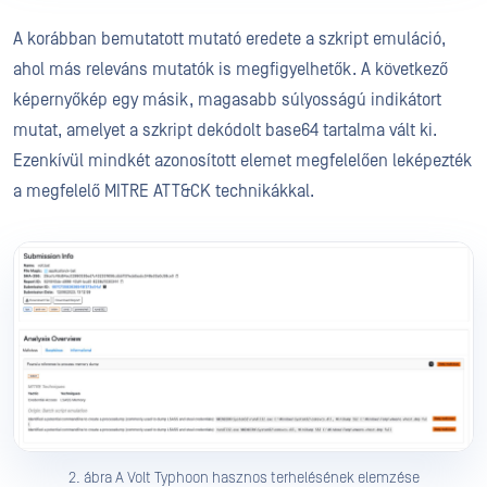
A korábban bemutatott mutató eredete a szkript emuláció,
ahol más releváns mutatók is megfigyelhetők. A következő
képernyőkép egy másik, magasabb súlyosságú indikátort
mutat, amelyet a szkript dekódolt base64 tartalma vált ki.
Ezenkívül mindkét azonosított elemet megfelelően leképezték
a megfelelő MITRE ATT&CK technikákkal.
2. ábra A Volt Typhoon hasznos terhelésének elemzése