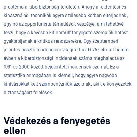
probléma a kiberbiztonság területén. Ahogy a felderítési és
kihasználási technikák egyre szélesebb körben elterjednek,
úgy nő az opportunista támadások veszélye, ami lehetővé
teszi, hogy a kevésbé kifinomult fenyegető szereplők hatást
gyakoroljanak a kritikus rendszerekre. Egy szeptemberi
jelentés riasztó tendenciára világított rá: OT/Az elmúlt három
évben a kiberbiztonsági incidensek száma meghaladta az
1991 és 2000 között bejelentett incidensek számát. Ez a
statisztika önmagában is kiemeli, hogy egyre nagyobb
kihívásokkal kell szembenézniük azoknak, akik e környezetek
biztonságáért felelősek.
Védekezés a fenyegetés
ellen