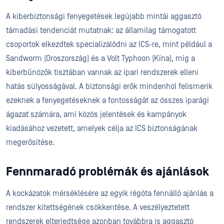
A kiberbiztonsági fenyegetések legújabb mintái aggasztó
támadási tendenciát mutatnak: az államilag támogatott
csoportok elkezdtek specializálódni az ICS-re, mint például a
Sandworm (Oroszország) és a Volt Typhoon (Kína), míg a
kiberbűnözők tisztában vannak az ipari rendszerek elleni
hatás súlyosságával. A biztonsági erők mindenhol felismerik
ezeknek a fenyegetéseknek a fontosságát az összes iparági
ágazat számára, ami közös jelentések és kampányok
kiadásához vezetett, amelyek célja az ICS biztonságának
megerősítése.
Fennmaradó problémák és ajánlások
A kockázatok mérséklésére az egyik régóta fennálló ajánlás a
rendszer kitettségének csökkentése. A veszélyeztetett
rendszerek elterjedtsége azonban továbbra is aggasztó