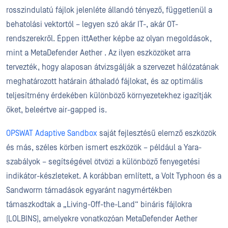
rosszindulatú fájlok jelenléte állandó tényező, függetlenül a
behatolási vektortól – legyen szó akár IT-, akár OT-
rendszerekről. Éppen ittAether képbe az olyan megoldások,
mint a MetaDefender Aether . Az ilyen eszközöket arra
tervezték, hogy alaposan átvizsgálják a szervezet hálózatának
meghatározott határain áthaladó fájlokat, és az optimális
teljesítmény érdekében különböző környezetekhez igazítják
őket, beleértve air-gapped is.
OPSWAT Adaptive Sandbox
saját fejlesztésű elemző eszközök
és más, széles körben ismert eszközök – például a Yara-
szabályok – segítségével ötvözi a különböző fenyegetési
indikátor-készleteket. A korábban említett, a Volt Typhoon és a
Sandworm támadások egyaránt nagymértékben
támaszkodtak a „Living-Off-the-Land” bináris fájlokra
(LOLBINS), amelyekre vonatkozóan MetaDefender Aether