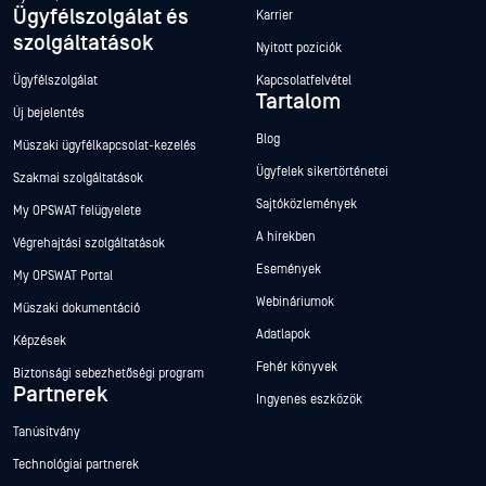
Ügyfélszolgálat és
Karrier
szolgáltatások
Nyitott pozíciók
Ügyfélszolgálat
Kapcsolatfelvétel
Tartalom
Új bejelentés
Blog
Műszaki ügyfélkapcsolat-kezelés
Ügyfelek sikertörténetei
Szakmai szolgáltatások
Sajtóközlemények
My OPSWAT felügyelete
A hírekben
Végrehajtási szolgáltatások
Események
My OPSWAT Portal
Webináriumok
Műszaki dokumentáció
Adatlapok
Hey there!
Képzések
Fehér könyvek
I'm Ozzy, your OPSWAT virtual assistant.
Biztonsági sebezhetőségi program
How can I help you secure what's critical
Partnerek
Ingyenes eszközök
today?
Tanúsítvány
Technológiai partnerek