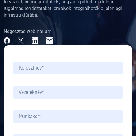
tervezést, és megmutatják, hogyan építhet moduláris,
rugalmas rendszereket, amelyek integrálhatók a jelenlegi
infrastruktúrába.
Megosztás Webinárium