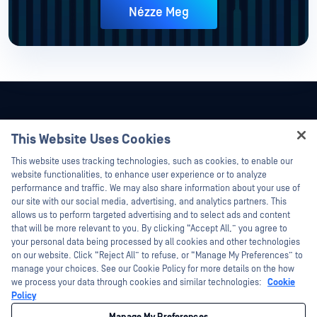
Nézze Meg
This Website Uses Cookies
Hey there!
This website uses tracking technologies, such as cookies, to enable our
I'm Ozzy, your OPSWAT virtual assistant.
website functionalities, to enhance user experience or to analyze
How can I help you secure what's critical
performance and traffic. We may also share information about your use of
today?
our site with our social media, advertising, and analytics partners. This
allows us to perform targeted advertising and to select ads and content
that will be more relevant to you. By clicking “Accept All,” you agree to
your personal data being processed by all cookies and other technologies
on our website. Click “Reject All” to refuse, or “Manage My Preferences” to
©2026 OPSWAT . Minden jog fenntartva. OPSWAT, MetaDefender, Metascan,
manage your choices. See our Cookie Policy for more details on the how
MetaAccess, az OPSWAT , Trust no File. Trust No Device., OPSWAT , Protecting the
we process your data through cookies and similar technologies:
Cookie
World's Critical Infrastructure, Deep CDR™ Technology, InQuest, az InQuest logó,
DFI, RetroHunt, Deep File Inspection és Join the Hunt az OPSWAT védjegyei. A
Policy
harmadik felek védjegyei a megfelelő tulajdonosok tulajdonát képezik.
Jogi
Adatvédelmi szabályzat
Az Ön kaliforniai adatvédelmi választási