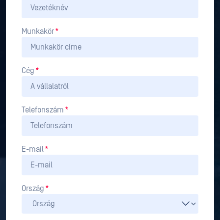
Munkakör
*
Cég
*
Telefonszám
*
E-mail
*
Ország
*