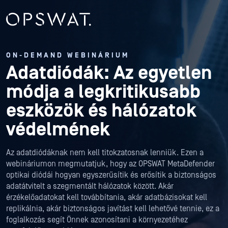
ON-DEMAND WEBINÁRIUM
Adatdiódák: Az egyetlen
módja a legkritikusabb
eszközök és hálózatok
védelmének
Az adatdiódáknak nem kell titokzatosnak lenniük. Ezen a
webináriumon megmutatjuk, hogy az OPSWAT MetaDefender
optikai diódái hogyan egyszerűsítik és erősítik a biztonságos
adatátvitelt a szegmentált hálózatok között. Akár
érzékelőadatokat kell továbbítania, akár adatbázisokat kell
replikálnia, akár biztonságos javítást kell lehetővé tennie, ez a
foglalkozás segít Önnek azonosítani a környezetéhez