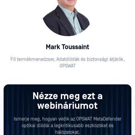
Mark Toussaint
Fő termékmenedzser, Adatdiódák és biztonsági átjárók,
OPSWAT
Nézze meg ezt a
webináriumot
Ismerje meg, hogyan védik az OPSWAT MetaDefender
optikai diódái a legkritikusabb eszközöket és
hálózatokat.