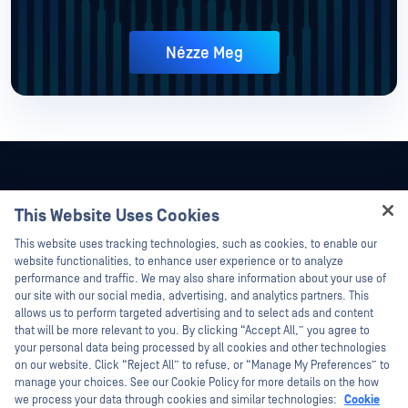
Nézze Meg
This Website Uses Cookies
Hey there!
This website uses tracking technologies, such as cookies, to enable our
I'm Ozzy, your OPSWAT virtual assistant.
website functionalities, to enhance user experience or to analyze
How can I help you secure what's critical
performance and traffic. We may also share information about your use of
today?
our site with our social media, advertising, and analytics partners. This
allows us to perform targeted advertising and to select ads and content
that will be more relevant to you. By clicking “Accept All,” you agree to
your personal data being processed by all cookies and other technologies
on our website. Click “Reject All” to refuse, or “Manage My Preferences” to
©2026 OPSWAT . Minden jog fenntartva. OPSWAT, MetaDefender, Metascan,
manage your choices. See our Cookie Policy for more details on the how
MetaAccess, az OPSWAT , Trust no File. Trust No Device., OPSWAT , Protecting the
we process your data through cookies and similar technologies:
Cookie
World's Critical Infrastructure, Deep CDR™ Technology, InQuest, az InQuest logó,