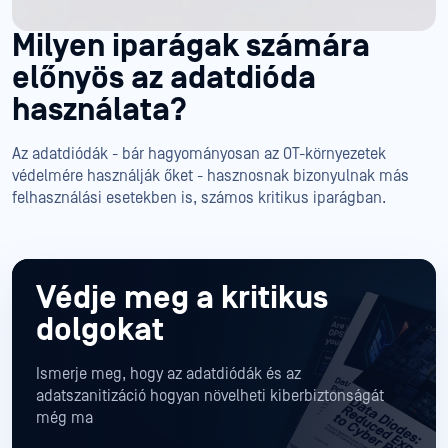
Milyen iparágak számára
előnyös az adatdióda
használata?
Az adatdiódák - bár hagyományosan az OT-környezetek
védelmére használják őket - hasznosnak bizonyulnak más
felhasználási esetekben is, számos kritikus iparágban.
Védje meg a kritikus
dolgokat
Ismerje meg, hogy az adatdiódák és az
adatszanitizáció hogyan növelheti kiberbiztonságát
még ma