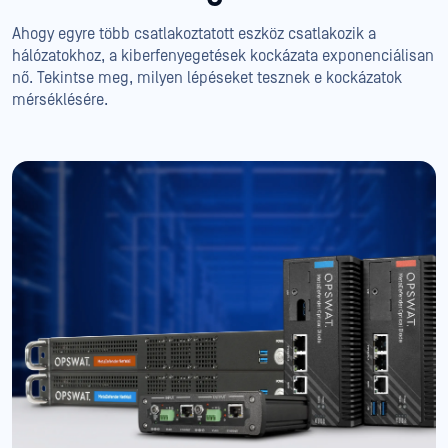
Ahogy egyre több csatlakoztatott eszköz csatlakozik a
hálózatokhoz, a kiberfenyegetések kockázata exponenciálisan
nő. Tekintse meg, milyen lépéseket tesznek e kockázatok
mérséklésére.