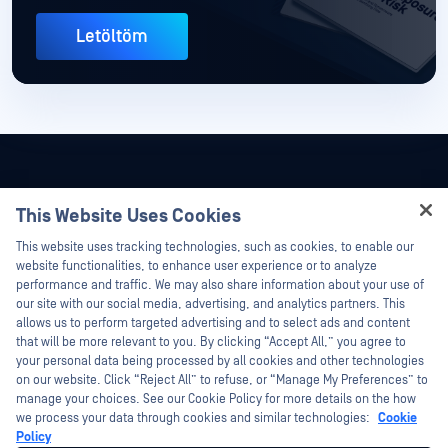
Letöltöm
This Website Uses Cookies
Hey there!
This website uses tracking technologies, such as cookies, to enable our
I'm Ozzy, your OPSWAT virtual assistant.
website functionalities, to enhance user experience or to analyze
How can I help you secure what's critical
performance and traffic. We may also share information about your use of
today?
our site with our social media, advertising, and analytics partners. This
allows us to perform targeted advertising and to select ads and content
that will be more relevant to you. By clicking “Accept All,” you agree to
your personal data being processed by all cookies and other technologies
on our website. Click “Reject All” to refuse, or “Manage My Preferences” to
©2026 OPSWAT . Minden jog fenntartva. OPSWAT, MetaDefender, Metascan,
manage your choices. See our Cookie Policy for more details on the how
MetaAccess, az OPSWAT , Trust no File. Trust No Device., OPSWAT , Protecting the
we process your data through cookies and similar technologies:
Cookie
World's Critical Infrastructure, Deep CDR™ Technology, InQuest, az InQuest logó,
DFI, RetroHunt, Deep File Inspection és Join the Hunt az OPSWAT védjegyei. A
Policy