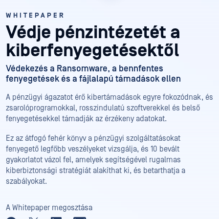
WHITEPAPER
Védje pénzintézetét a
kiberfenyegetésektől
Védekezés a Ransomware, a bennfentes
fenyegetések és a fájlalapú támadások ellen
A pénzügyi ágazatot érő kibertámadások egyre fokozódnak, és
zsarolóprogramokkal, rosszindulatú szoftverekkel és belső
fenyegetésekkel támadják az érzékeny adatokat.
Ez az átfogó fehér könyv a pénzügyi szolgáltatásokat
fenyegető legfőbb veszélyeket vizsgálja, és 10 bevált
gyakorlatot vázol fel, amelyek segítségével rugalmas
kiberbiztonsági stratégiát alakíthat ki, és betarthatja a
szabályokat.
A Whitepaper megosztása