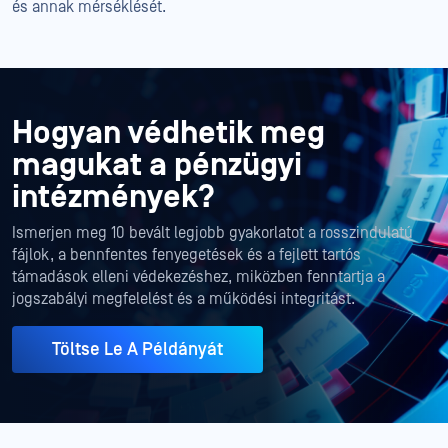
és annak mérséklését.
Hogyan védhetik meg
magukat a pénzügyi
intézmények
?
Ismerjen meg 10 bevált legjobb gyakorlatot a rosszindulatú
fájlok, a bennfentes fenyegetések és a fejlett tartós
támadások elleni védekezéshez, miközben fenntartja a
jogszabályi megfelelést és a működési integritást.
Töltse Le A Példányát