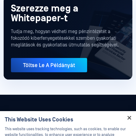
Szerezze meg a
Whitepaper-t
Tudja meg, hogyan védheti meg pénzintézetét a
fokozódó kiberfenyegetésekkel szemben gyakorlati
meglátások és gyakorlatias útmutatás segítségével.
Töltse Le A Példányát
This Website Uses Cookies
Hey there!
This website uses tracking technologies, such as cookies, to enable our
I'm Ozzy, your OPSWAT virtual assistant.
website functionalities, to enhance user experience or to analyze