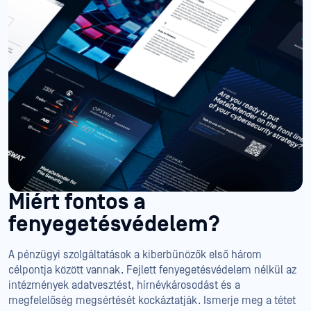
Miért fontos a
fenyegetésvédelem?
A pénzügyi szolgáltatások a kiberbűnözők első három
célpontja között vannak. Fejlett fenyegetésvédelem nélkül az
intézmények adatvesztést, hírnévkárosodást és a
megfelelőség megsértését kockáztatják. Ismerje meg a tétet