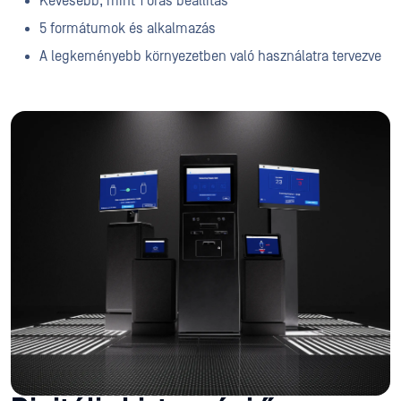
Kevesebb, mint 1 órás beállítás
5 formátumok és alkalmazás
A legkeményebb környezetben való használatra tervezve