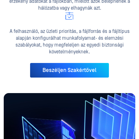
érzékeny adatokat a fájlokban, mielőtt azok belépnének a
hálózatba vagy elhagynák azt.
A felhasználó, az üzleti prioritás, a fájlforrás és a fájltípus
alapján konfigurálhat munkafolyamat- és elemzési
szabályokat, hogy megfeleljen az egyedi biztonsági
követelményeknek.
Beszéljen Szakértővel