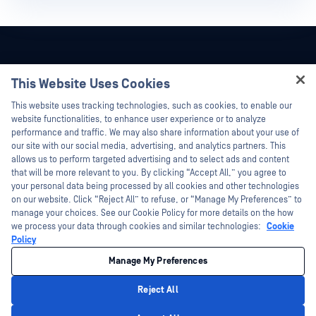
This Website Uses Cookies
Hey there!
This website uses tracking technologies, such as cookies, to enable our
I'm Ozzy, your OPSWAT virtual assistant.
website functionalities, to enhance user experience or to analyze
How can I help you secure what's critical
performance and traffic. We may also share information about your use of
today?
our site with our social media, advertising, and analytics partners. This
allows us to perform targeted advertising and to select ads and content
that will be more relevant to you. By clicking “Accept All,” you agree to
your personal data being processed by all cookies and other technologies
on our website. Click “Reject All” to refuse, or “Manage My Preferences” to
©2026 OPSWAT . Minden jog fenntartva. OPSWAT, MetaDefender, Metascan,
manage your choices. See our Cookie Policy for more details on the how
MetaAccess, az OPSWAT , Trust no File. Trust No Device., OPSWAT , Protecting the
we process your data through cookies and similar technologies:
Cookie
World's Critical Infrastructure, Deep CDR™ Technology, InQuest, az InQuest logó,
DFI, RetroHunt, Deep File Inspection és Join the Hunt az OPSWAT védjegyei. A
Policy
harmadik felek védjegyei a megfelelő tulajdonosok tulajdonát képezik.
Jogi
Adatvédelmi szabályzat
Az Ön kaliforniai adatvédelmi választási
Manage My Preferences
lehetőségei
Reject All
Privacy Policy