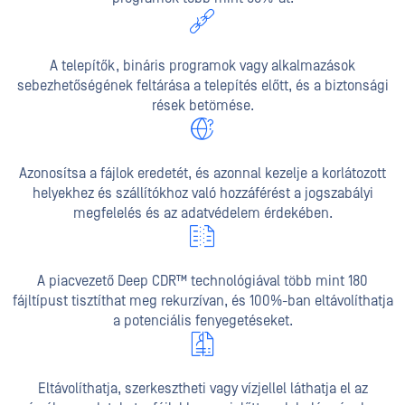
A telepítők, bináris programok vagy alkalmazások
sebezhetőségének feltárása a telepítés előtt, és a biztonsági
rések betömése.
Azonosítsa a fájlok eredetét, és azonnal kezelje a korlátozott
helyekhez és szállítókhoz való hozzáférést a jogszabályi
megfelelés és az adatvédelem érdekében.
A piacvezető Deep CDR™ technológiával több mint 180
fájltípust tisztíthat meg rekurzívan, és 100%-ban eltávolíthatja
a potenciális fenyegetéseket.
Eltávolíthatja, szerkesztheti vagy vízjellel láthatja el az