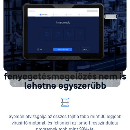
MetaDefender Kiosk 20+ médiatípust fogad el.
Folyamat fájlok
Eredmények felülvizsgálata
Az átfogó
fenyegetésmegelőzés nem is
lehetne egyszerűbb
Gyorsan átvizsgálja az összes fájlt a több mint 30 legjobb
vírusirtó motorral, és felismeri az ismert rosszindulatú
programok több mint 99%-át.