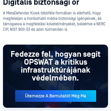
Digitális biztonsági őr
A MetaDefender Kiosk többféle formában is elérhető, hogy
megfeleljen a hordozható média biztonsági igényeinek, és
támogassa a megfelelési követelményeket, beleértve a NERC
CIP, NIST 800-53 és azon túlmenően is
Fedezze fel, hogyan segít
OPSWAT a
kritikus
infrastruktúrájának
védelmében.
Ütemezze A Bemutatót Még Ma