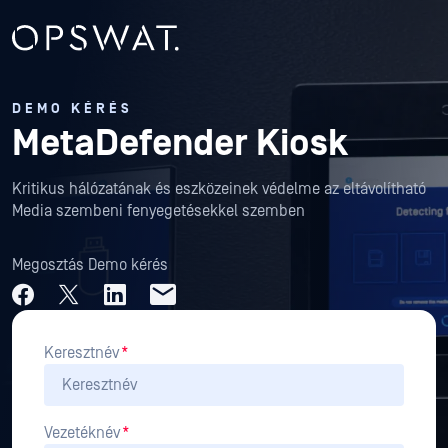
DEMO KÉRÉS
MetaDefender Kiosk
Kritikus hálózatának és eszközeinek védelme az eltávolítható
Media szembeni fenyegetésekkel szemben
Megosztás Demo kérés
Keresztnév
*
Vezetéknév
*