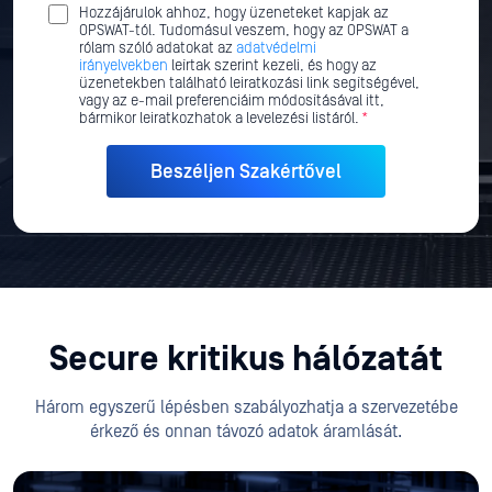
Hozzájárulok ahhoz, hogy üzeneteket kapjak az
OPSWAT-tól. Tudomásul veszem, hogy az OPSWAT a
rólam szóló adatokat az
adatvédelmi
irányelvekben
leírtak szerint kezeli, és hogy az
üzenetekben található leiratkozási link segítségével,
vagy az e-mail preferenciáim módosításával itt,
bármikor leiratkozhatok a levelezési listáról.
*
Secure kritikus hálózatát
Három egyszerű lépésben szabályozhatja a szervezetébe
érkező és onnan távozó adatok áramlását.
Beillesztés Media