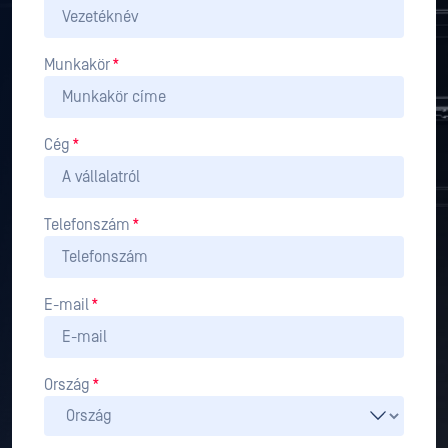
Munkakör
*
Cég
*
Telefonszám
*
E-mail
*
Ország
*