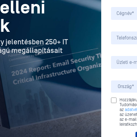
elleni
ek
ty jelentésben 250+ IT
ágú megállapításait
Hozzájáru
Tudomásu
az
adatvé
az üzenet
az e-mail
leiratkozh