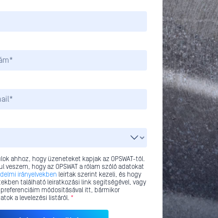
lok ahhoz, hogy üzeneteket kapjak az OPSWAT-tól.
l veszem, hogy az OPSWAT a rólam szóló adatokat
delmi irányelvekben
leírtak szerint kezeli, és hogy
ekben található leiratkozási link segítségével, vagy
 preferenciáim módosításával itt, bármikor
atok a levelezési listáról.
*