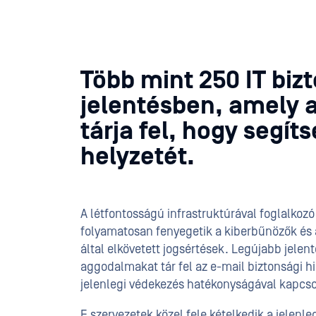
Több mint 250 IT bizt
jelentésben, amely 
tárja fel, hogy segít
helyzetét.
A létfontosságú infrastruktúrával foglalkozó
folyamatosan fenyegetik a kiberbűnözők és
által elkövetett jogsértések. Legújabb jelen
aggodalmakat tár fel az e-mail biztonsági h
jelenlegi védekezés hatékonyságával kapcs
E szervezetek közel fele kételkedik a jelenle