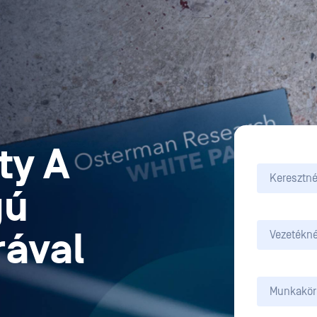
ty A
gú
rával