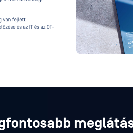
 van fejlett
őzése és az IT és az OT-
gfontosabb meglátá