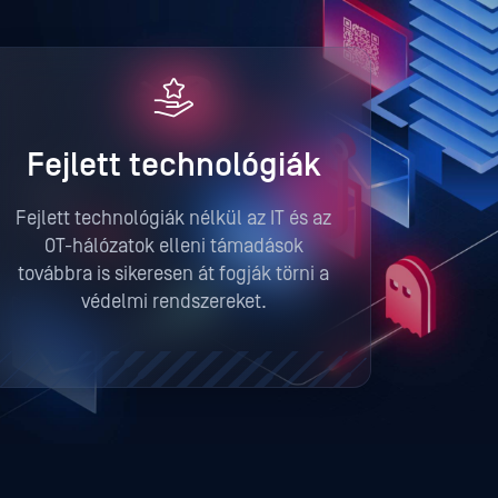
Fejlett technológiák
Fejlett technológiák nélkül az IT és az
OT-hálózatok elleni támadások
továbbra is sikeresen át fogják törni a
védelmi rendszereket.