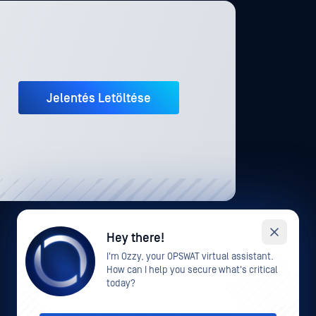
Jelentés Letöltése
Hey there!
I'm Ozzy, your OPSWAT virtual assistant.
How can I help you secure what's critical
today?