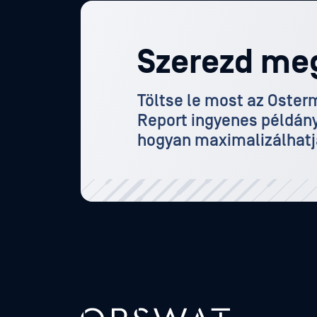
Szerezd meg
Töltse le most az Oster
Report ingyenes példány
hogyan maximalizálhatj