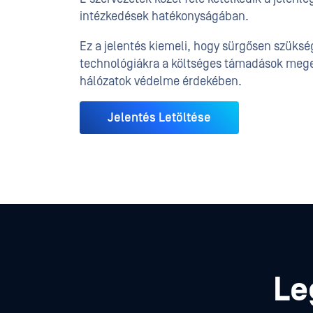
intézkedések hatékonyságában.
Ez a jelentés kiemeli, hogy sürgősen szükség
technológiákra a költséges támadások megel
hálózatok védelme érdekében.
Jelentés Letöltése
Le