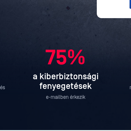
75%
a kiberbiztonsági
fenyegetések
rés
e-mailben érkezik