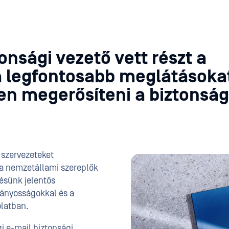
onsági vezető vett részt a
a legfontosabb meglátásoka
sen megerősíteni a biztonság
 szervezeteket
 a nemzetállami szereplők
tésünk jelentős
iányosságokkal és a
olatban.
gi e-mail biztonsági