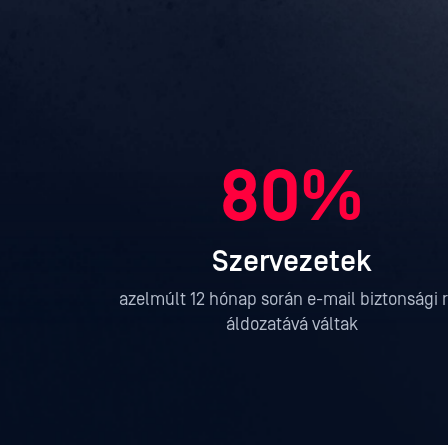
80%
Szervezetek
az
elmúlt 12 hónap
során e-mail biztonsági 
áldozatává váltak