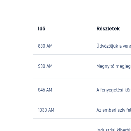
Idő
Részletek
830 AM
Üdvözöljük a ven
930 AM
Megnyitó megjeg
945 AM
A fenyegetési kö
1030 AM
Az emberi szív f
Industrial kiberb