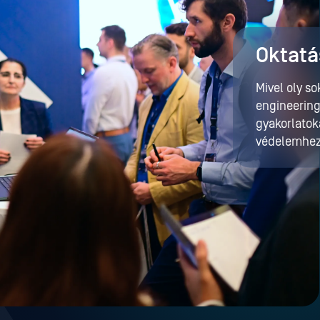
Oktatá
Mivel oly s
engineering
gyakorlatok
védelemhez