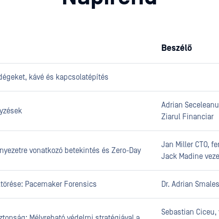
Beszélő
dégeket, kávé és kapcsolatépítés
Adrian Seceleanu
yzések
Ziarul Financiar
Jan Miller CTO, 
rnyezetre vonatkozó betekintés és Zero-Day
Jack Madine vez
eltörése: Pacemaker Forensics
Dr. Adrian Smales
Sebastian Ciceu, 
iztonság: Mélyreható védelmi stratégiával a