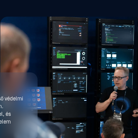
ső védelmi
n.
l, és
delem