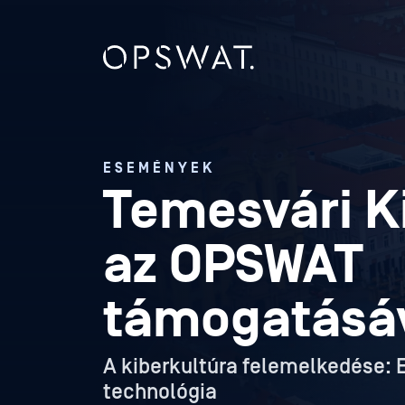
ESEMÉNYEK
Temesvári K
az OPSWAT
támogatásá
A kiberkultúra felemelkedése: 
technológia