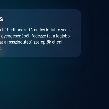
s
ok hírhedt hackertámadás indult a social
 gyengeségéből, fedezze fel a legjobb
at a rosszindulatú szereplők elleni
.