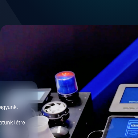
vagyunk.
i
atunk létre
k