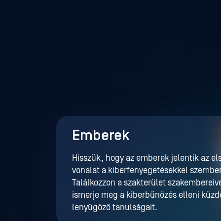
Emberek
Hisszük, hogy az emberek jelentik az el
vonalat a kiberfenyegetésekkel szembe
Találkozzon a szakterület szakembereive
ismerje meg a kiberbűnözés elleni küz
lenyűgöző tanulságait.