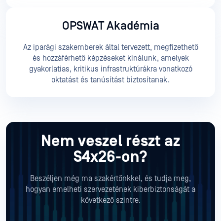
OPSWAT Akadémia
Az iparági szakemberek által tervezett, megfizethető
és hozzáférhető képzéseket kínálunk, amelyek
gyakorlatias, kritikus infrastruktúrákra vonatkozó
oktatást és tanúsítást biztosítanak.
Nem veszel részt az
S4x26-on?
Beszéljen még ma szakértőnkkel, és tudja meg,
hogyan emelheti szervezetének kiberbiztonságát a
következő szintre.