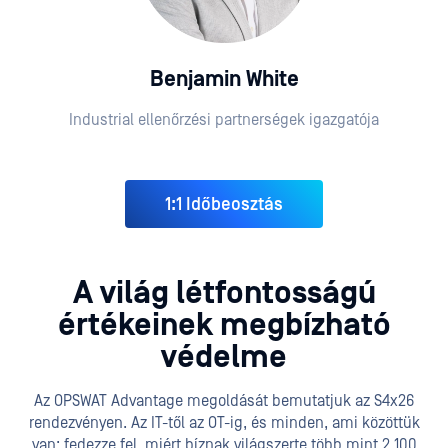
Benjamin White
Industrial ellenőrzési partnerségek igazgatója
1:1 Időbeosztás
A világ létfontosságú
értékeinek megbízható
védelme
Az OPSWAT Advantage megoldását bemutatjuk az S4x26
rendezvényen. Az IT-től az OT-ig, és minden, ami közöttük
van: fedezze fel, miért bíznak világszerte több mint 2 100