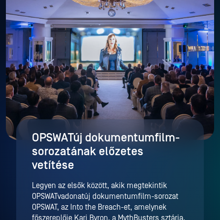
OPSWATúj dokumentumfilm-
sorozatának előzetes
vetítése
Legyen az elsők között, akik megtekintik
OPSWATvadonatúj dokumentumfilm-sorozat
OPSWAT, az Into the Breach-et, amelynek
főszereplője Kari Byron, a MythBusters sztárja.