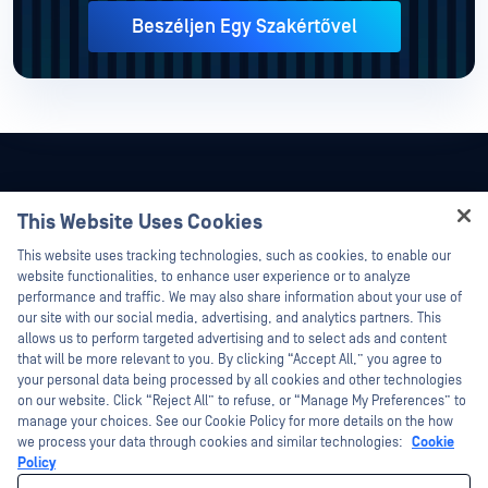
Beszéljen Egy Szakértővel
This Website Uses Cookies
Hey there!
This website uses tracking technologies, such as cookies, to enable our
I'm Ozzy, your OPSWAT virtual assistant.
website functionalities, to enhance user experience or to analyze
How can I help you secure what's critical
performance and traffic. We may also share information about your use of
today?
our site with our social media, advertising, and analytics partners. This
allows us to perform targeted advertising and to select ads and content
that will be more relevant to you. By clicking “Accept All,” you agree to
your personal data being processed by all cookies and other technologies
on our website. Click “Reject All” to refuse, or “Manage My Preferences” to
©2026 OPSWAT . Minden jog fenntartva. OPSWAT, MetaDefender, Metascan,
manage your choices. See our Cookie Policy for more details on the how
MetaAccess, az OPSWAT , Trust no File. Trust No Device., OPSWAT , Protecting the
we process your data through cookies and similar technologies:
Cookie
World's Critical Infrastructure, Deep CDR™ Technology, InQuest, az InQuest logó,
DFI, RetroHunt, Deep File Inspection és Join the Hunt az OPSWAT védjegyei. A
Policy
harmadik felek védjegyei a megfelelő tulajdonosok tulajdonát képezik.