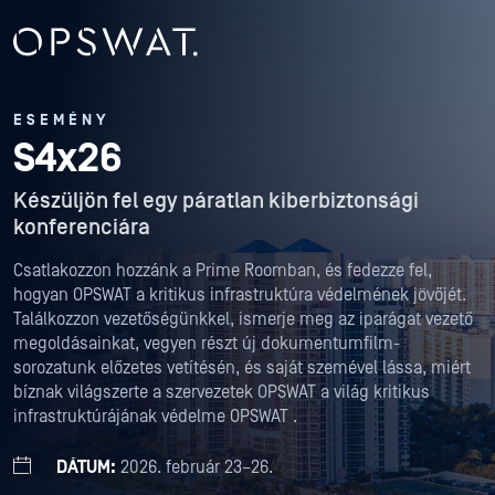
ESEMÉNY
S4x26
Készüljön fel egy páratlan kiberbiztonsági
konferenciára
Csatlakozzon hozzánk a Prime Roomban, és fedezze fel,
hogyan OPSWAT a kritikus infrastruktúra védelmének jövőjét.
Találkozzon vezetőségünkkel, ismerje meg az iparágat vezető
megoldásainkat, vegyen részt új dokumentumfilm-
sorozatunk előzetes vetítésén, és saját szemével lássa, miért
bíznak világszerte a szervezetek OPSWAT a világ kritikus
infrastruktúrájának védelme OPSWAT .
DÁTUM:
2026. február 23–26.