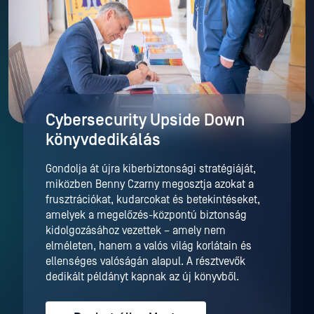
Cybersecurity Upside Down
könyvdedikálás
Gondolja át újra kiberbiztonsági stratégiáját,
miközben Benny Czarny megosztja azokat a
frusztrációkat, kudarcokat és betekintéseket,
amelyek a megelőzés-központú biztonság
kidolgozásához vezettek – amely nem
elméleten, hanem a valós világ korlátain és
ellenséges valóságán alapul. A résztvevők
dedikált példányt kapnak az új könyvből.