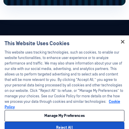
This Website Uses Cookies
Hey there!
This website uses tracking technologies, such as cookies, to enable our
I'm Ozzy, your OPSWAT virtual assistant.
website functionalities, to enhance user experience or to analyze
How can I help you secure what's critical
performance and traffic. We may also share information about your use of
today?
our site with our social media, advertising, and analytics partners. This
allows us to perform targeted advertising and to select ads and content
that will be more relevant to you. By clicking “Accept All,” you agree to
your personal data being processed by all cookies and other technologies
on our website. Click “Reject All” to refuse, or “Manage My Preferences” to
©2026 OPSWAT . Minden jog fenntartva. OPSWAT, MetaDefender, Metascan,
manage your choices. See our Cookie Policy for more details on the how
MetaAccess, az OPSWAT , Trust no File. Trust No Device., OPSWAT , Protecting the
we process your data through cookies and similar technologies:
Cookie
World's Critical Infrastructure, Deep CDR™ Technology, InQuest, az InQuest logó,
DFI, RetroHunt, Deep File Inspection és Join the Hunt az OPSWAT védjegyei. A
Policy
harmadik felek védjegyei a megfelelő tulajdonosok tulajdonát képezik.
Jogi
Adatvédelmi szabályzat
Az Ön kaliforniai adatvédelmi választási
Manage My Preferences
lehetőségei
Reject All