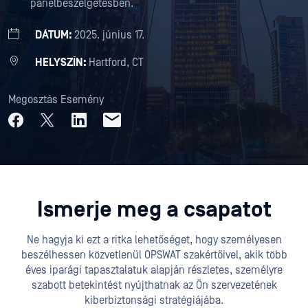
panelbeszélgetésben.
DÁTUM:
2025. június 17.
HELYSZÍN:
Hartford, CT
Megosztás Esemény
Ismerje meg a csapatot
Ne hagyja ki ezt a ritka lehetőséget, hogy személyesen
beszélhessen közvetlenül OPSWAT szakértőivel, akik több
éves iparági tapasztalatuk alapján részletes, személyre
szabott betekintést nyújthatnak az Ön szervezetének
kiberbiztonsági stratégiájába.