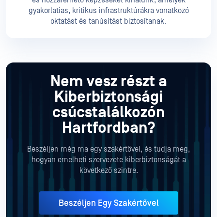
és hozzáférhető képzéseket kínálunk, amelyek
gyakorlatias, kritikus infrastruktúrákra vonatkozó
oktatást és tanúsítást biztosítanak.
Nem vesz részt a
Kiberbiztonsági
csúcstalálkozón
Hartfordban?
Beszéljen még ma egy szakértővel, és tudja meg,
hogyan emelheti szervezete kiberbiztonságát a
következő szintre.
Beszéljen Egy Szakértővel