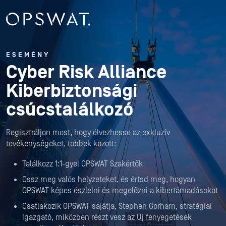
ESEMÉNY
Cyber Risk Alliance
Kiberbiztonsági
csúcstalálkozó
Regisztráljon most, hogy élvezhesse az exkluzív
tevékenységeket, többek között:
Találkozz 1:1-gyel OPSWAT Szakértők
Ossz meg valós helyzeteket, és értsd meg, hogyan
OPSWAT képes észlelni és megelőzni a kibertámadásokat
Csatlakozik OPSWAT sajátja, Stephen Gorham, stratégiai
igazgató, miközben részt vesz az Új fenyegetések