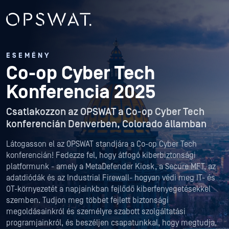
ESEMÉNY
Co-op Cyber Tech
Konferencia 2025
Csatlakozzon az OPSWAT a Co-op Cyber Tech
konferencián Denverben, Colorado államban
Látogasson el az OPSWAT standjára a Co-op Cyber Tech
konferencián! Fedezze fel, hogy átfogó kiberbiztonsági
platformunk - amely a MetaDefender Kiosk, a Secure MFT, az
adatdiódák és az Industrial Firewall- hogyan védi meg IT- és
OT-környezetét a napjainkban fejlődő kiberfenyegetésekkel
szemben. Tudjon meg többet fejlett biztonsági
megoldásainkról és személyre szabott szolgáltatási
programjainkról, és beszéljen csapatunkkal, hogy megtudja,