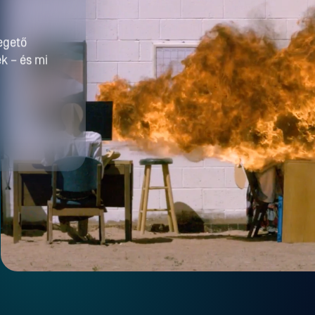
egető
k – és mi