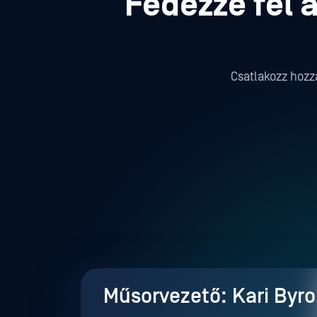
Fedezze fel 
Csatlakozz hozzá
Műsorvezető: Kari Byr