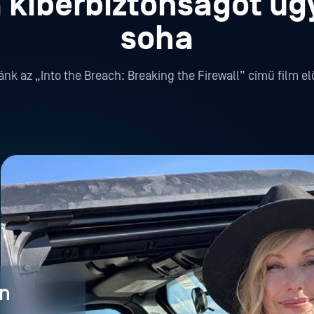
a kiberbiztonságot ú
soha
nk az „Into the Breach: Breaking the Firewall” című film el
on