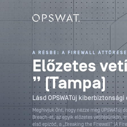
A RÉSBE: A FIREWALL ÁTTÖRÉS
Előzetes vetí
” (Tampa)
Lásd OPSWATúj kiberbiztonság
Meghívjuk Önt, hogy nézze meg OPSWATúj d
Breach-et, az egyik előzetes vetítésünkön, mé
első epizód, a „Breaking the Firewall” (A Fir