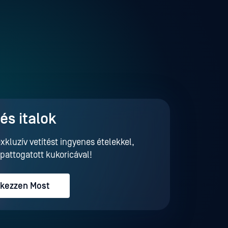
és italok
xkluzív vetítést ingyenes ételekkel,
 pattogatott kukoricával!
tkezzen Most