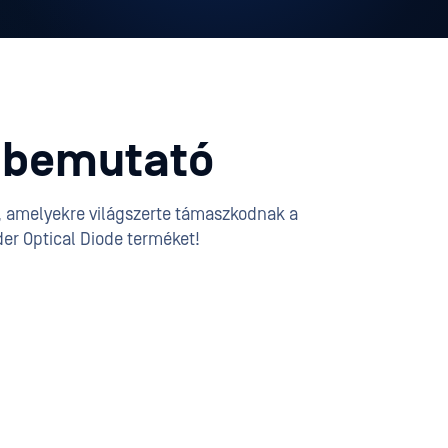
i bemutató
t, amelyekre világszerte támaszkodnak a
er Optical Diode terméket!