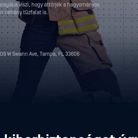
vatagába viszi, hogy áttörjék a hagyományos
n néhány tűzfalat is.
1609 W Swann Ave, Tampa, FL 33606