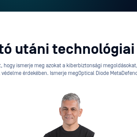
ó utáni technológia
nt, hogy ismerje meg azokat a kiberbiztonsági megoldásoka
k védelme érdekében. Ismerje megOptical Diode MetaDefend