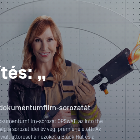
E
tés: „
i dokumentumfilm-sorozatát
okumentumfilm-sorozat OPSWAT, az Into the
g a sorozat idei év végi premierje előtt. Az
ewall áttörése) a nézőket a Black Hat és a