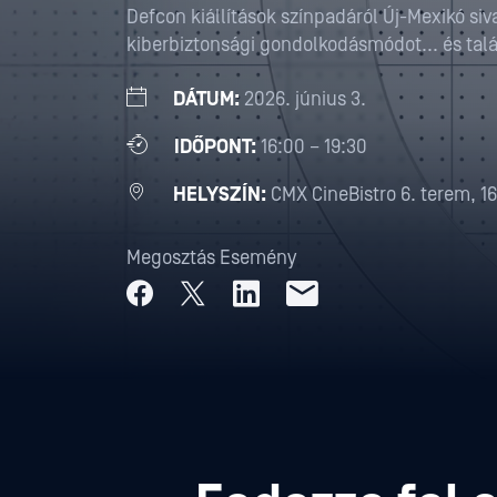
Defcon kiállítások színpadáról Új-Mexikó si
kiberbiztonsági gondolkodásmódot... és talá
DÁTUM:
2026. június 3.
IDŐPONT:
16:00 – 19:30
HELYSZÍN:
CMX CineBistro 6. terem, 
Megosztás Esemény