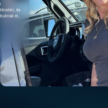
n
rténetén, és
buknak el,