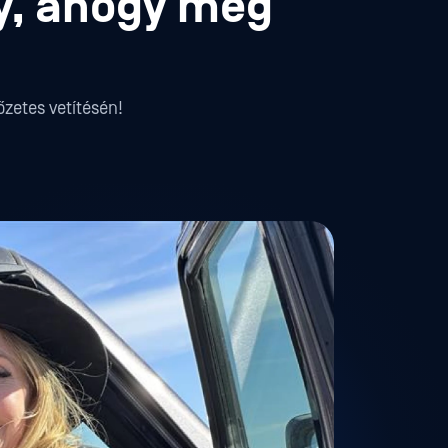
gy, ahogy még
őzetes vetítésén!